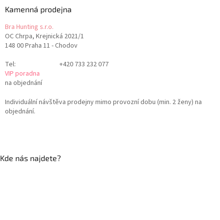
Kamenná prodejna
Bra Hunting s.r.o.
OC Chrpa, Krejnická 2021/1
148 00 Praha 11 - Chodov
Tel:
+420 733 232 077
VIP poradna
na objednání
Individuální návštěva prodejny mimo provozní dobu (min. 2 ženy) na
objednání.
Kde nás najdete?