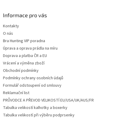
á
p
a
Informace pro vás
t
Kontakty
í
O nás
Bra Hunting VIP poradna
Úprava a oprava prádla na míru
Doprava a platba ČR a EU
Vrácení a výměna zboží
Obchodní podmínky
Podmínky ochrany osobních údajů
Formulář odstoupení od smlouvy
Reklamační list
PRŮVODCE A PŘEVOD VELIKOSTÍ EU/USA/UK/AUS/FR
Tabulka velikostí kalhotky a boxerky
Tabulka velikostí při výběru podprsenky