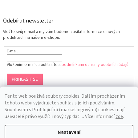
Odebírat newsletter
Vložte svůj e-mail a my vám budeme zasílat informace o nových
produktech na našem e-shopu.
E-mail
Vložením e-mailu souhlasíte s
podmínkami ochrany osobních údajů
PŘIHLÁSIT SE
Tento web používá soubory cookies. Dalším procházením
tohoto webu vyjadřujete souhlas s jejich používáním.
S
ouhlasem s Profilujícími (marketingovými) cookies mají
uživatelé právo využít i nový typ dat.
.. Více informací
zde
.
Nastavení
Vytvořil Shoptet