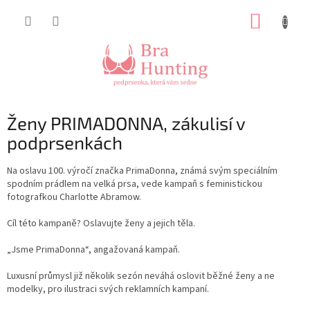
Přejít
NÁKUP
na
obsah
KOŠÍK
Ženy PRIMADONNA, zákulisí v
podprsenkách
Na oslavu 100. výročí značka PrimaDonna, známá svým speciálním
spodním prádlem na velká prsa, vede kampaň s feministickou
fotografkou Charlotte Abramow.
Cíl této kampaně? Oslavujte ženy a jejich těla.
„Jsme PrimaDonna“, angažovaná kampaň.
Luxusní průmysl již několik sezón neváhá oslovit běžné ženy a ne
modelky, pro ilustraci svých reklamních kampaní.