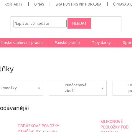
KONTAKTY
O NÁS
BRA HUNTING VIP PORADNA
ÚPRAVA A 
HLEDAT
Dámské stahovací prádlo
Pánské prádlo
Tipy dárky
Spor
lňky
Punčochové
D
Ponožky
zboží
p
odávanější
SILIKONOVÉ
OBRÁZKOVÉ PONOŽKY
PODLOŽKY POD
Z OVČÍ VLNY- pro oba