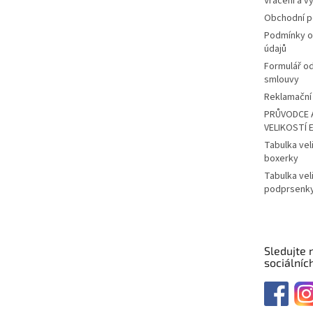
Vrácení a v
Obchodní 
Podmínky o
údajů
Formulář o
smlouvy
Reklamační 
PRŮVODCE 
VELIKOSTÍ 
Tabulka vel
boxerky
Tabulka vel
podprsenk
Sledujte 
sociálních