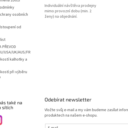
ýměna zboží
Individuální návštěva prodejny
podmínky
mimo provozní dobu (min. 2
chrany osobních
ženy) na objednání.
dstoupení od
list
A PŘEVOD
EU/USA/UK/AUS/FR
ikostí kalhotky a
ikostí při výběru
y
Odebírat newsletter
nás také na
 sítích
Vložte svůj e-mail a my vám budeme zasílat info
produktech na našem e-shopu.
E-mail