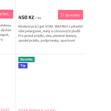
DETAIL
Do košíku
450 Kč
/ ks
vlněnou
Moderní prací gel SOAK Wild Mint s pikantní
 dýchat.
vůní pelargonie, máty a citrusových plodů.
ajistí,
Pro jemné prádlo, vlnu, pletené tkaniny,
ro
spodní prádlo, podprsenky, sportovní
celé
podprsenky, plavky, sportovní oblečení,
žek.
peřiny, štětce na make-up, k bodovému
čištění skvrn. ...
Novinka
Tip
 OVČÍ
SOAK WASH 5 ml FIG