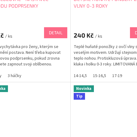
DU PODPRSENKY
VLNY 0-3 ROKY
DETAIL
Kč
240 Kč
/ ks
/ ks
vychytávka pro ženy, kterým se
Teplé huňaté ponožky z ovčí vlny 
mění postava. Není třeba kupovat
veselým motivem. Udržují stejno
novou podprsenku, pokud zrovna
teplo nohou. Protiskluzová úprava.
te zapnout svoji oblíbenou.
kluka i holku 0-3 roky. LIMITOVANÁ
té řešení pokud je podprsenka
na obvod. Jednoduše zapnete
y
3 háčky
14-14,5
15-16,5
17-19
žovač a je to. Než objednáte,
ejte kolik háčků máte na
nka
Novinka
ence...
Tip