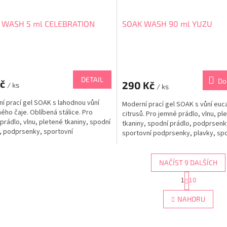
 WASH 5 ml CELEBRATION
SOAK WASH 90 ml YUZU
DETAIL
Do
Kč
290 Kč
/ ks
/ ks
í prací gel SOAK s lahodnou vůní
Moderní prací gel SOAK s vůní euc
ého čaje. Oblíbená stálice. Pro
citrusů. Pro jemné prádlo, vlnu, pl
prádlo, vlnu, pletené tkaniny, spodní
tkaniny, spodní prádlo, podprsenk
, podprsenky, sportovní
sportovní podprsenky, plavky, sp
enky, plavky, sportovní oblečení,
oblečení, peřiny, štětce na make-u
, štětce na make-up, k bodovému
bodovému čištění skvrn. Můžete je
 skvrn. Můžete jej použít k mytí...
k mytí dětských věcí a šamponování
NAČÍST 9 DALŠÍCH
S
1
10
O
t
r
v
NAHORU
á
l
n
á
k
d