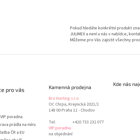
Pokud hledáte konkrétní produkt z
JULIMEX a není u nás v nabídce, kont
Můžeme pro Vás zajistit všechny prod
Kde nás naj
Kamenná prodejna
e pro vás
Bra Hunting s.r.o.
OC Chrpa, Krejnická 2021/1
148 00 Praha 11 - Chodov
 VIP poradna
Tel:
+420 733 232 077
rava prádla na míru
VIP poradna
latba ČR a EU
na objednání