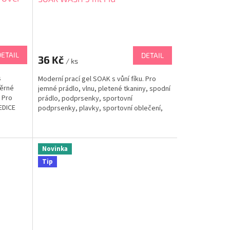
DETAIL
DETAIL
36 Kč
/ ks
s
Moderní prací gel SOAK s vůní fíku. Pro
měrné
jemné prádlo, vlnu, pletené tkaniny, spodní
 Pro
prádlo, podprsenky, sportovní
 EDICE
podprsenky, plavky, sportovní oblečení,
peřiny, štětce na make-up, k bodovému
čištění skvrn. Můžete jej použít k mytí
dětských věcí a šamponování vašich...
Novinka
Tip