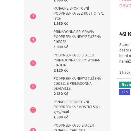
1 680 Kč
OBVO
PANACHE SPORTOVNÍ
PODPRSENKA BEZ KOSTIC 7341
latte
1 580 Kč
PRIMADONNA BELGRAVIA
49 
PODPRSENKA NEVYZTUŽENÁ
0163222
Super 
3 000 Kč
často 
PODPRSENKA 3D SPACER
hned 
PRIMADONNA EVERY WOMAN
nemůže
0163116
Okamži
2 120 Kč
malá 
2 háčk
prodlu
PODPRSENKA NEVYZTUŽENÁ
spočít
0161811 B PRIMADONNA
Novi
DEAUVILLE
podprs
Tip
2 630 Kč
PANACHE SPORTOVNÍ
PODPRSENKA S KOSTICÍ 5021
grey/marl
1 580 Kč
PODPRSENKA 3D SPACER
PANACHE CARI 7961