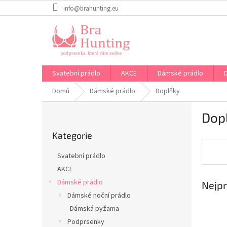
Přejít
info@brahunting.eu
na
obsah
Svatební prádlo
AKCE
Dámské prádlo
Domů
Dámské prádlo
Doplňky
P
Dop
o
Přeskočit
s
Kategorie
kategorie
t
r
Svatební prádlo
a
AKCE
n
Dámské prádlo
Nejpr
n
í
Dámské noční prádlo
p
Dámská pyžama
a
Podprsenky