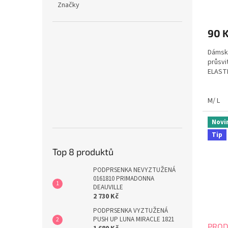
Značky
90 
Dámsk
průsv
ELASTI
M/ L
Novi
Tip
Top 8 produktů
PODPRSENKA NEVYZTUŽENÁ
0161810 PRIMADONNA
DEAUVILLE
2 730 Kč
PODPRSENKA VYZTUŽENÁ
PUSH UP LUNA MIRACLE 1821
PROD