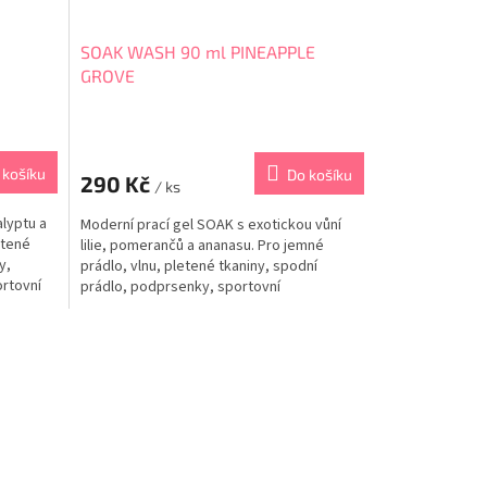
SOAK WASH 90 ml PINEAPPLE
GROVE
 košíku
Do košíku
290 Kč
/ ks
alyptu a
Moderní prací gel SOAK s exotickou vůní
etené
lilie, pomerančů a ananasu. Pro jemné
y,
prádlo, vlnu, pletené tkaniny, spodní
ortovní
prádlo, podprsenky, sportovní
p, k
podprsenky, plavky, sportovní oblečení,
j použít
peřiny, štětce na make-up, k bodovému
...
čištění skvrn. Můžete jej použít k mytí
dětských...