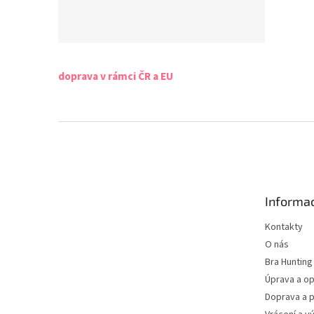
doprava v rámci ČR a EU
Z
á
p
a
t
Informac
í
Kontakty
O nás
Bra Hunting
Úprava a op
Doprava a p