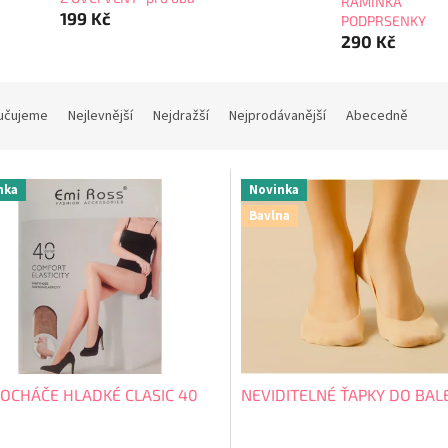
RAMÍNKA
199 Kč
PODPRSENKY
290 Kč
učujeme
Nejlevnější
Nejdražší
Nejprodávanější
Abecedně
nka
Novinka
Bavlna
OCHÁČE HLADKÉ CLASIC 40
NEVIDITELNÉ ŤAPKY DO BAL