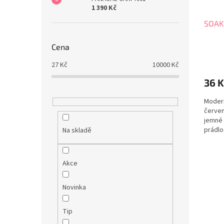
1 390 Kč
SOAK
Cena
27
Kč
10000
Kč
36 
Modern
červen
jemné 
prádlo
Na skladě
podprs
peřiny
čištění
Akce
Novinka
Tip