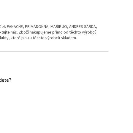
naček PANACHE, PRIMADONNA, MARIE JO, ANDRES SARDA,
aktujte nás. Zboží nakupujeme přímo od těchto výrobců.
ukty, které jsou u těchto výrobců skladem.
dete?