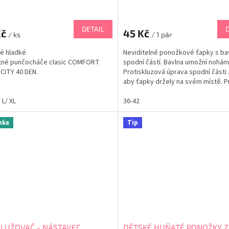
DETAIL
Kč
45 Kč
/ ks
/ 1 pár
é hladké
Neviditelné ponožkové ťapky s ba
itné punčocháče clasic COMFORT
spodní částí. Bavlna umožní nohám
CITY 40 DEN.
Protiskluzová úprava spodní části z
aby ťapky držely na svém místě. P
dokonalé držení na noze je kolem 
L/ XL
vrchní vnitřní části silikonový prou
36-42
Oblíbená edice.
nka
Tip
LUŽOVAČ - NÁSTAVEC
DĚTSKÉ HUŇATÉ PONOŽKY Z