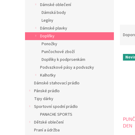
n
Dámské oblečení
e
Dámská body
l
Legíny
Ř
Dámské plavky
a
Dopor
Doplňky
z
Ponožky
e
Punčochové zboží
V
n
Novi
Doplňky k podprsenkám
ý
í
p
p
Podvazkové pásy a podvazky
i
r
Kalhotky
s
o
Dámské stahovací prádlo
p
d
Pánské prádlo
r
u
Tipy dárky
o
k
d
Sportovní spodní prádlo
t
u
ů
PANACHE SPORTS
PUNČ
k
Dětské oblečení
DEN
t
Praní a údržba
ů