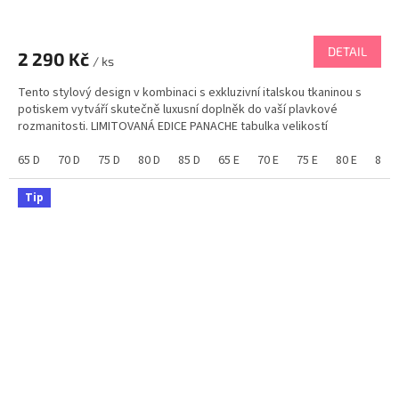
DETAIL
2 290 Kč
/ ks
Tento stylový design v kombinaci s exkluzivní italskou tkaninou s
potiskem vytváří skutečně luxusní doplněk do vaší plavkové
rozmanitosti. LIMITOVANÁ EDICE PANACHE tabulka velikostí
65 D
70 D
75 D
80 D
85 D
65 E
70 E
75 E
80 E
85 E
Tip