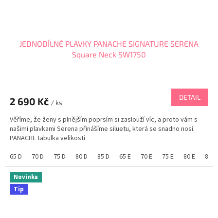
JEDNODÍLNÉ PLAVKY PANACHE SIGNATURE SERENA
Square Neck SW1750
DETAIL
2 690 Kč
/ ks
Věříme, že ženy s plnějším poprsím si zaslouží víc, a proto vám s
našimi plavkami Serena přinášíme siluetu, která se snadno nosí.
PANACHE tabulka velikostí
65 D
70 D
75 D
80 D
85 D
65 E
70 E
75 E
80 E
85 E
Novinka
Tip