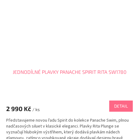
JEDNODÍLNÉ PLAVKY PANACHE SPIRIT RITA SW1780
DETAIL
2 990 Kč
/ ks
Představujeme novou řadu Spirit do kolekce Panache Swim, plnou
nadčasových siluet v klasické eleganci. Plavky Rita Plunge se
vyznačují hlubokým výstřihem, který dodává plavkám nádech
glamouru, zatímco vroubkované okraje dodávají designu hravé