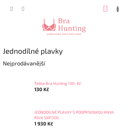
Přejít
NÁKUP
na
obsah
KOŠÍK
Jednodílné plavky
Nejprodávanější
Taška Bra Hunting 130,-Kč
130 Kč
JEDNODÍLNÉ PLAVKY S PODPRSENKOU ANYA
RIVA SW1300
1 930 Kč