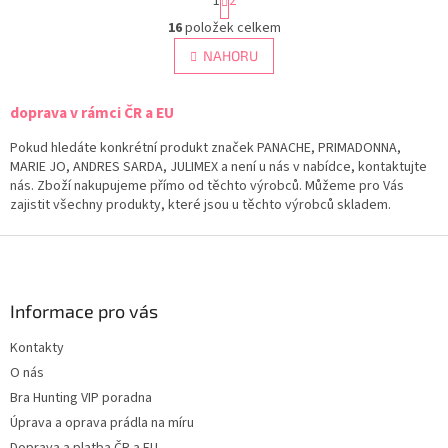
1
2
t
O
r
16
položek celkem
v
á
l
NAHORU
n
á
k
d
o
v
doprava v rámci ČR a EU
a
á
c
n
Pokud hledáte konkrétní produkt značek PANACHE, PRIMADONNA,
í
í
MARIE JO, ANDRES SARDA, JULIMEX a není u nás v nabídce, kontaktujte
p
nás. Zboží nakupujeme přímo od těchto výrobců. Můžeme pro Vás
r
zajistit všechny produkty, které jsou u těchto výrobců skladem.
v
k
Z
y
v
á
ý
p
p
a
Informace pro vás
i
t
s
Kontakty
í
u
O nás
Bra Hunting VIP poradna
Úprava a oprava prádla na míru