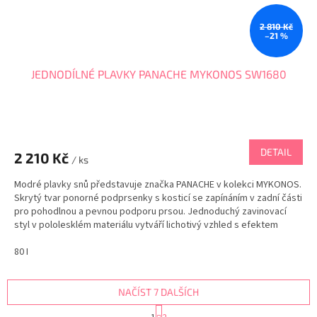
2 810 Kč
–21 %
JEDNODÍLNÉ PLAVKY PANACHE MYKONOS SW1680
DETAIL
2 210 Kč
/ ks
Modré plavky snů představuje značka PANACHE v kolekci MYKONOS.
Skrytý tvar ponorné podprsenky s kosticí se zapínáním v zadní části
pro pohodlnou a pevnou podporu prsou. Jednoduchý zavinovací
styl v pololesklém materiálu vytváří lichotivý vzhled s efektem
modrého vlnění. PANACHE tabulka velikostí
80 I
NAČÍST 7 DALŠÍCH
S