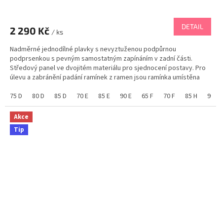
Průměrné
hodnocení
produktu
DETAIL
2 290 Kč
je
/ ks
5,0
Nadměrné jednodílné plavky s nevyztuženou podpůrnou
z
podprsenkou s pevným samostatným zapínáním v zadní části.
5
Středový panel ve dvojitém materiálu pro sjednocení postavy. Pro
hvězdiček.
úlevu a zabránění padání ramínek z ramen jsou ramínka umístěna
blíž ke krku. TOP plavky pro nadměrné...
75 D
80 D
85 D
70 E
85 E
90 E
65 F
70 F
85 H
90 H
Akce
Tip