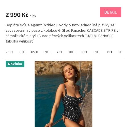
DETAIL
2 990 Kč
/ ks
Doplňte svůj elegantní vzhled u vody o tyto jednodílné plavky se
zavazováním v pase z kolekce GIGI od Panache. CASCADE STRIPE v
námořnickém stylu. V nadměrných velikostech EU/D-M. PANACHE
tabulka velikostí
75 D
80 D
85 D
70 E
75 E
80 E
85 E
70 F
75 F
80 F
Novinka