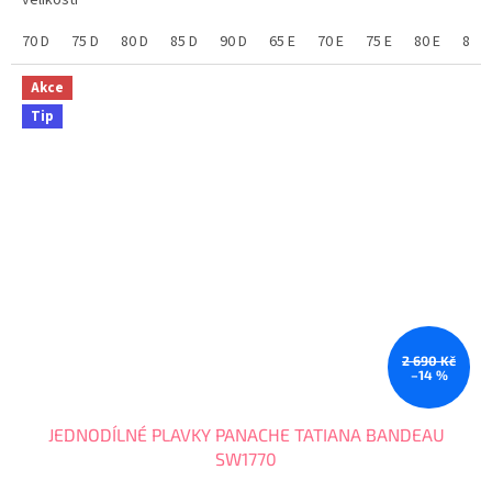
velikostí
70 D
75 D
80 D
85 D
90 D
65 E
70 E
75 E
80 E
85 E
Akce
Tip
2 690 Kč
–14 %
JEDNODÍLNÉ PLAVKY PANACHE TATIANA BANDEAU
SW1770