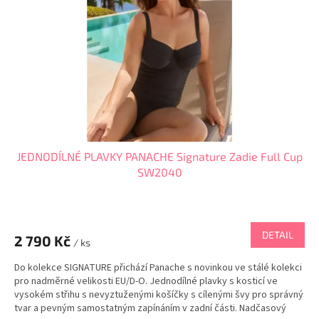
p
r
o
d
u
k
t
ů
JEDNODÍLNÉ PLAVKY PANACHE Signature Zadie Full Cup
SW2040
DETAIL
2 790 Kč
/ ks
Do kolekce SIGNATURE přichází Panache s novinkou ve stálé kolekci
pro nadměrné velikosti EU/D-O. Jednodílné plavky s kosticí ve
vysokém střihu s nevyztuženými košíčky s cílenými švy pro správný
tvar a pevným samostatným zapínáním v zadní části. Nadčasový