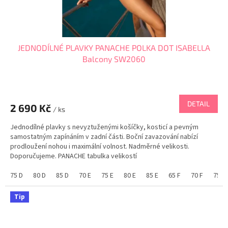
JEDNODÍLNÉ PLAVKY PANACHE POLKA DOT ISABELLA
Balcony SW2060
DETAIL
2 690 Kč
/ ks
Jednodílné plavky s nevyztuženými košíčky, kosticí a pevným
samostatným zapínáním v zadní části. Boční zavazování nabízí
prodloužení nohou i maximální volnost. Nadměrné velikosti.
Doporučujeme. PANACHE tabulka velikostí
75 D
80 D
85 D
70 E
75 E
80 E
85 E
65 F
70 F
75 F
Tip