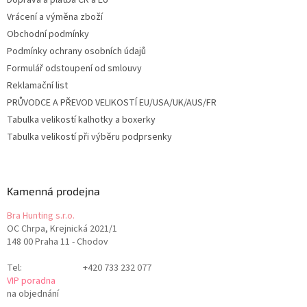
Doprava a platba ČR a EU
Vrácení a výměna zboží
Obchodní podmínky
Podmínky ochrany osobních údajů
Formulář odstoupení od smlouvy
Reklamační list
PRŮVODCE A PŘEVOD VELIKOSTÍ EU/USA/UK/AUS/FR
Tabulka velikostí kalhotky a boxerky
Tabulka velikostí při výběru podprsenky
Kamenná prodejna
Bra Hunting s.r.o.
OC Chrpa, Krejnická 2021/1
148 00 Praha 11 - Chodov
Tel:
+420 733 232 077
VIP poradna
na objednání