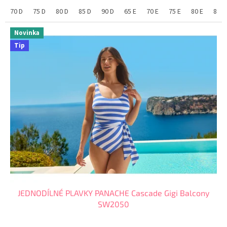
styl. Doporučujeme...
70 D
75 D
80 D
85 D
90 D
65 E
70 E
75 E
80 E
85 E
Novinka
Tip
JEDNODÍLNÉ PLAVKY PANACHE Cascade Gigi Balcony
SW2050