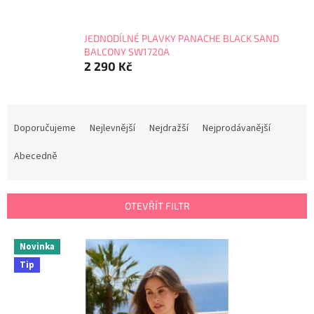
JEDNODÍLNÉ PLAVKY PANACHE BLACK SAND
BALCONY SW1720A
2 290 Kč
Ř
a
Doporučujeme
Nejlevnější
Nejdražší
Nejprodávanější
z
e
Abecedně
n
í
p
OTEVŘÍT FILTR
r
o
V
Novinka
d
ý
u
Tip
p
k
i
t
s
ů