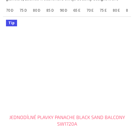
kouzlo. Potažené do speciální luxusní...
70 D
75 D
80 D
85 D
90 D
65 E
70 E
75 E
80 E
85 E
Tip
JEDNODÍLNÉ PLAVKY PANACHE BLACK SAND BALCONY
SW1720A