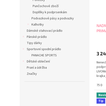
Ponožky
p
d
r
u
Punčochové zboží
o
k
Doplňky k podprsenkám
d
t
Podvazkové pásy a podvazky
u
ů
Kalhotky
NADM
k
Dámské stahovací prádlo
PRIM
t
ů
Pánské prádlo
Tipy dárky
Sportovní spodní prádlo
3 2
PANACHE SPORTS
Dětské oblečení
Nenech
podprs
Praní a údržba
LIVONI
Značky
krajka
který 
luxusu
75 D
stran 
nevyzt
Novi
Tip