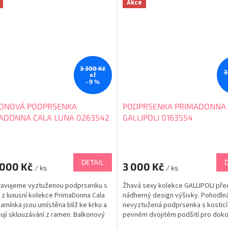
Akce
3 300 Kč
3
až
–9 %
ONOVÁ PODPRSENKA
PODPRSENKA PRIMADONNA
ADONNA CALA LUNA 0263542
GALLIPOLI 0163554
DETAIL
 000 Kč
3 000 Kč
/ ks
/ ks
tavujeme vyztuženou podprsenku s
Žhavá sexy kolekce GALLIPOLI pře
í z luxusní kolekce PrimaDonna Cala
nádherný design výšivky. Pohodln
Ramínka jsou umístěna blíž ke krku a
nevyztužená podprsenka s kosticí
ují sklouzávání z ramen. Balkonový
pevném dvojitém podšití pro dok
s vyšším středem pro Váš
podporu prsou. Podprsenka do výs