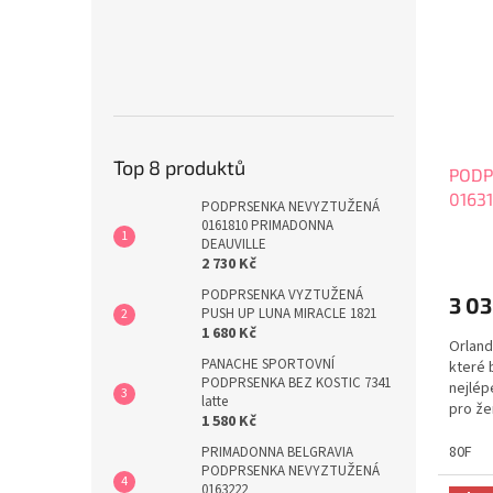
Top 8 produktů
PODP
0163
PODPRSENKA NEVYZTUŽENÁ
0161810 PRIMADONNA
DEAUVILLE
2 730 Kč
PODPRSENKA VYZTUŽENÁ
3 0
PUSH UP LUNA MIRACLE 1821
1 680 Kč
Orland
PANACHE SPORTOVNÍ
které
PODPRSENKA BEZ KOSTIC 7341
nejlép
latte
pro že
1 580 Kč
takže 
Orland
80F
PRIMADONNA BELGRAVIA
nošení
PODPRSENKA NEVYZTUŽENÁ
0163222
moder