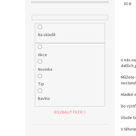
neodol
80 B
hravém
hravá..
Na skladě
Akce
U nás n
dalších
Novinka
Můžete s
nestand
Tip
Hladké 
Bavlna
Do výstř
ROZBALIT FILTR
Všude t
V těhote