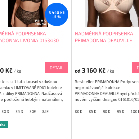
3 440 Kč
–5 %
ĚRNÁ PODPRSENKA
NADMĚRNÁ PODPRSENKA
ADONNA LIVONIA 0163430
PRIMADONNA DEAUVILLE
0161816/0161817
DETAIL
40 Kč
3 160 Kč
od
/ ks
/ ks
te si ujít tuto luxusní vzdušnou
Bestseller PRIMADONNA Podprsen
enku v LIMITOVANÉ EDICI kolekce
nejprodávanější kolekce
A z dílny PRIMADONNA. Nadčasová
PRIMADONNA DEAUVILLE nyní přichá
 je podložená hebkým materiálem,
novém vyšším designu 0161816/0
nabízí na pokožce úžasný pocit
pro pevné uložení i velmi měkkých
. Střih pozvedává poprsí nahoru a ze
Legendární značka PRIMADONNA
80 D
85 D
80E
85E
80 D
85 D
90 D
95 D
100 
na střed. Pevná ramínka a
vyrábí kvalitní a pevné podprsenky
užené košíčky s...
zejména pro velká prsa. Proč si poří
nka