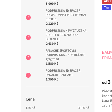
Akce
3 000 Kč
Tip
PODPRSENKA 3D SPACER
PRIMADONNA EVERY WOMAN
0163116
2 120 Kč
PODPRSENKA NEVYZTUŽENÁ
0161811 B PRIMADONNA
DEAUVILLE
2 630 Kč
PANACHE SPORTOVNÍ
BALK
PODPRSENKA S KOSTICÍ 5021
PRIM
grey/marl
1 580 Kč
PODPRSENKA 3D SPACER
PANACHE CARI 7961
1 390 Kč
3
od
Předs
kostic
Cena
Luna. 
zabraň
130
Kč
3300
Kč
střih 