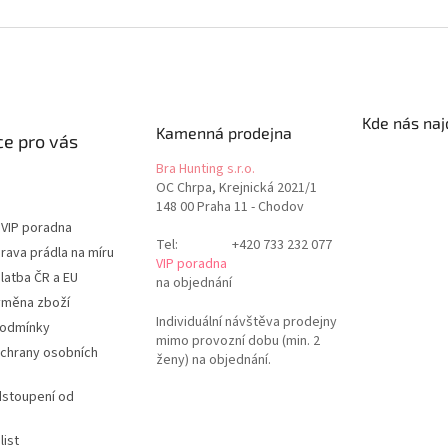
Kde nás naj
Kamenná prodejna
e pro vás
Bra Hunting s.r.o.
OC Chrpa, Krejnická 2021/1
148 00 Praha 11 - Chodov
 VIP poradna
Tel:
+420 733 232 077
rava prádla na míru
VIP poradna
latba ČR a EU
na objednání
ýměna zboží
Individuální návštěva prodejny
podmínky
mimo provozní dobu (min. 2
chrany osobních
ženy) na objednání.
dstoupení od
list