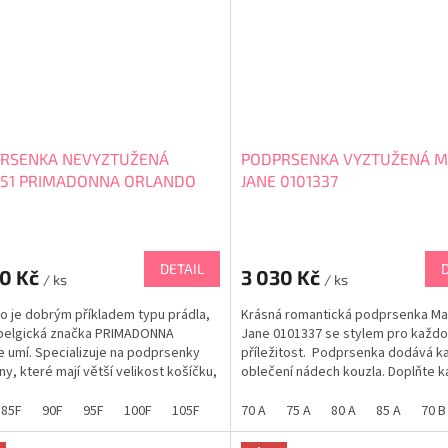
RSENKA NEVYZTUŽENÁ
PODPRSENKA VYZTUŽENÁ MA
151 PRIMADONNA ORLANDO
JANE 0101337
DETAIL
30 Kč
3 030 Kč
/ ks
/ ks
o je dobrým příkladem typu prádla,
Krásná romantická podprsenka Ma
 belgická značka PRIMADONNA
Jane 0101337 se stylem pro každ
e umí. Specializuje na podprsenky
příležitost. Podprsenka dodává 
ny, které mají větší velikost košíčku,
oblečení nádech kouzla. Doplňte k
se budete cítit pohodlně a žensky.
podvazkový pás z kolekce MARIE 
o 0163151 je vhodná pro každodenní
Tabulka velikostí MARIE JO
85F
90F
95F
100F
105F
65G
70 A
70G
75 A
75G
80 A
80G
85 A
85G
70 B
9
. Okouzlí jedinečným střihem a
ním vzdušným...