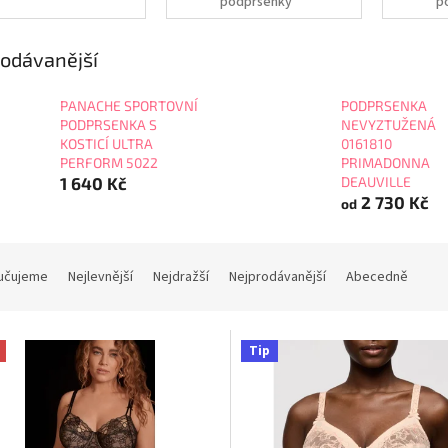
podprsenky
p
odávanější
PANACHE SPORTOVNÍ
PODPRSENKA
PODPRSENKA S
NEVYZTUŽENÁ
KOSTICÍ ULTRA
0161810
PERFORM 5022
PRIMADONNA
1 640 Kč
DEAUVILLE
2 730 Kč
od
učujeme
Nejlevnější
Nejdražší
Nejprodávanější
Abecedně
Tip