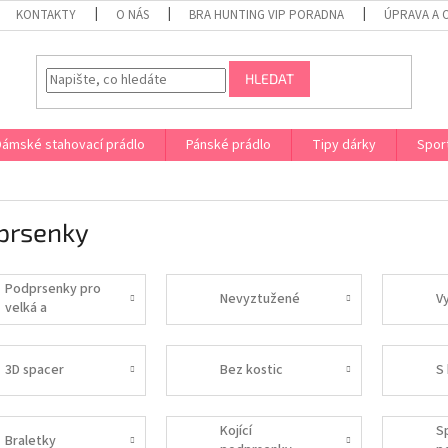
KONTAKTY
O NÁS
BRA HUNTING VIP PORADNA
ÚPRAVA A 
HLEDAT
Dámské stahovací prádlo
Pánské prádlo
Tipy dárky
Spor
prsenky
Podprsenky pro
Nevyztužené
V
velká a
nadměrná prsa
3D spacer
Bez kostic
S 
Kojící
S
Braletky