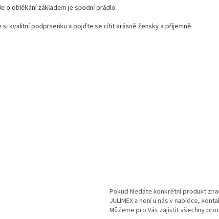
u
e o oblékání základem je spodní prádlo.
 si kvalitní podprsenku a pojďte se cítit krásně žensky a příjemně.
Pokud hledáte konkrétní produkt z
JULIMEX a není u nás v nabídce, kont
Můžeme pro Vás zajistit všechny prod