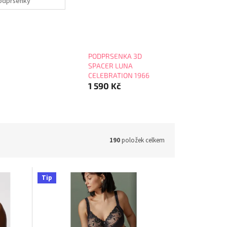
odprsenky
PODPRSENKA 3D
SPACER LUNA
CELEBRATION 1966
1 590 Kč
190
položek celkem
Tip