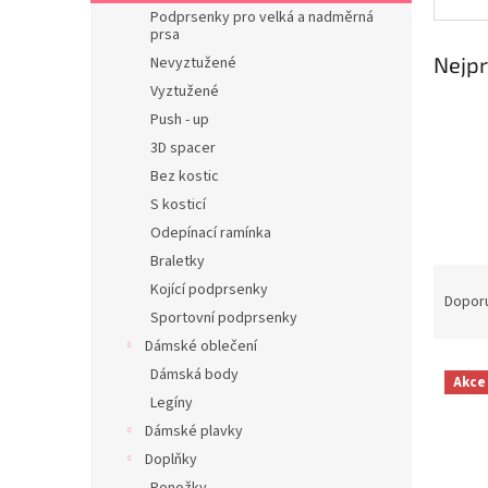
n
Podprsenky pro velká a nadměrná
e
prsa
l
Nejpr
Nevyztužené
Vyztužené
Push - up
3D spacer
Bez kostic
S kosticí
Odepínací ramínka
Braletky
Ř
Kojící podprsenky
a
Dopor
Sportovní podprsenky
z
e
Dámské oblečení
V
n
Dámská body
Akce
ý
í
Legíny
p
p
Dámské plavky
i
r
Doplňky
s
o