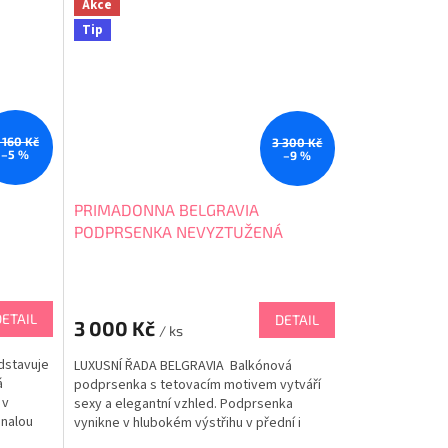
vzhled. LIMITOVANÁ EDICE...
Akce
Tip
 160 Kč
3 300 Kč
–5 %
–9 %
PRIMADONNA BELGRAVIA
PODPRSENKA NEVYZTUŽENÁ
0163222
DETAIL
DETAIL
3 000 Kč
/ ks
dstavuje
LUXUSNÍ ŘADA BELGRAVIA Balkónová
á
podprsenka s tetovacím motivem vytváří
 v
sexy a elegantní vzhled. Podprsenka
onalou
vynikne v hlubokém výstřihu v přední i
třihu s
zadní části. Panel začíná tenkým proužkem