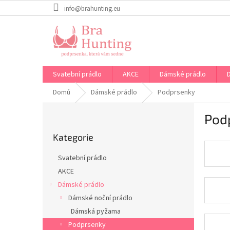
Přejít
info@brahunting.eu
na
obsah
Svatební prádlo
AKCE
Dámské prádlo
Domů
Dámské prádlo
Podprsenky
P
Pod
o
Přeskočit
s
Kategorie
kategorie
t
r
Svatební prádlo
a
AKCE
n
Dámské prádlo
n
í
Dámské noční prádlo
p
Dámská pyžama
a
Podprsenky