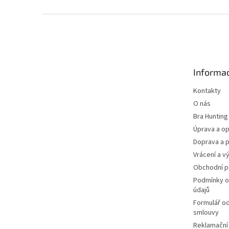
Z
á
p
a
t
Informac
í
Kontakty
O nás
Bra Hunting
Úprava a op
Doprava a p
Vrácení a v
Obchodní 
Podmínky o
údajů
Formulář o
smlouvy
Reklamační 