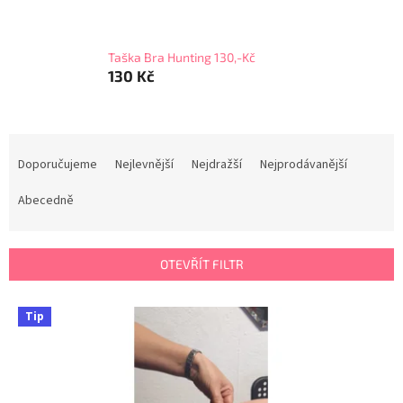
Taška Bra Hunting 130,-Kč
130 Kč
Ř
a
Doporučujeme
Nejlevnější
Nejdražší
Nejprodávanější
z
e
Abecedně
n
í
p
OTEVŘÍT FILTR
r
o
V
Tip
d
ý
u
p
k
i
t
s
ů