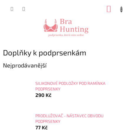
Přejít
NÁKUP
na
obsah
KOŠÍK
Doplňky k podprsenkám
Nejprodávanější
SILIKONOVÉ PODLOŽKY POD RAMÍNKA
PODPRSENKY
290 Kč
PRODLUŽOVAČ - NÁSTAVEC OBVODU
PODPRSENKY
77 Kč