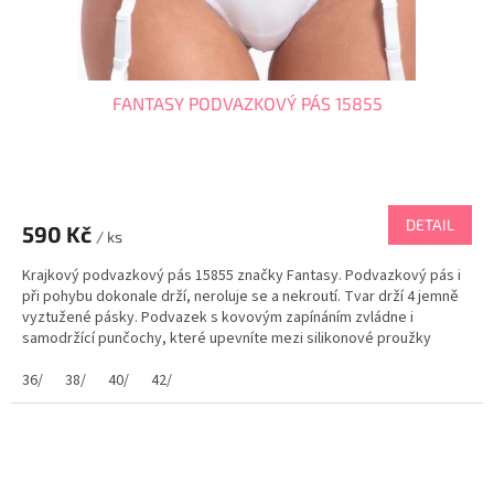
FANTASY PODVAZKOVÝ PÁS 15855
DETAIL
590 Kč
/ ks
Krajkový podvazkový pás 15855 značky Fantasy. Podvazkový pás i
při pohybu dokonale drží, neroluje se a nekroutí. Tvar drží 4 jemně
vyztužené pásky. Podvazek s kovovým zapínáním zvládne i
samodržící punčochy, které upevníte mezi silikonové proužky
punčoch. Podvazkový pás můžete...
36/
38/
40/
42/