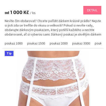
hodnocení
produktu
DETAIL
1 000 Kč
od
je
/ ks
5,0
Nevíte čím obdarovat? Chcete pořídit dárkem krásné prádlo? Nejste
z
si jisti zda se trefíte do vkusu a velikosti? Pokud si nevíte rady,
5
obdarujte dárkovým poukazem, který potěší každého a nechte
hvězdiček.
obdarované, ať si vyberou sami. Dárkový poukaz je skvělým dárkem
ke každé příležitosti a nemůžete...
poukaz 1000
poukaz 1500
poukaz 2000
poukaz 3000
poukaz 
Tip