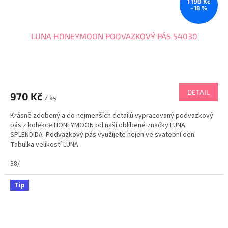
1 190 Kč
–18 %
LUNA HONEYMOON PODVAZKOVÝ PÁS 54030
DETAIL
970 Kč
/ ks
Krásně zdobený a do nejmenších detailů vypracovaný podvazkový
pás z kolekce HONEYMOON od naší oblíbené značky LUNA
SPLENDIDA Podvazkový pás využijete nejen ve svatební den.
Tabulka velikostí LUNA
38/
Tip