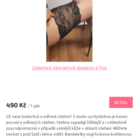
p
r
o
d
u
k
t
ů
DÁMSKÁ KRAJKOVÁ BANDALETKA
Průměrné
hodnocení
produktu
DETAIL
490 Kč
je
/ 1 pár
5,0
Už zase bolestivá a odřená stehna? S touto vychytávkou je konec
z
pocení a odřených stehen. Stehna vypadají štíhlejší a i vzhledově
5
jsou nápomocné v případě volnější kůže v oblasti stehen. Můžete
hvězdiček.
nechat z pod šatů i lehce vidět. Bandaletky mají krásnou květinovou