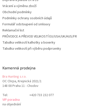
Doprava a platba ČR a EU
Vrácení a výměna zboží
Obchodní podmínky
Podmínky ochrany osobních údajů
Formulář odstoupení od smlouvy
Reklamační list
PRŮVODCE A PŘEVOD VELIKOSTÍ EU/USA/UK/AUS/FR
Tabulka velikostí kalhotky a boxerky
Tabulka velikostí při výběru podprsenky
Kamenná prodejna
Bra Hunting s.r.o.
OC Chrpa, Krejnická 2021/1
148 00 Praha 11 - Chodov
Tel:
+420 733 232 077
VIP poradna
na objednání