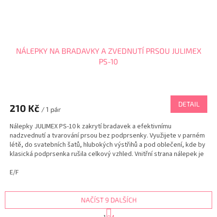
NÁLEPKY NA BRADAVKY A ZVEDNUTÍ PRSOU JULIMEX
PS-10
Průměrné
hodnocení
produktu
DETAIL
210 Kč
je
/ 1 pár
5,0
Nálepky JULIMEX PS-10 k zakrytí bradavek a efektivnímu
z
nadzvednutí a tvarování prsou bez podprsenky. Využijete v parném
5
létě, do svatebních šatů, hlubokých výstřihů a pod oblečení, kde by
hvězdiček.
klasická podprsenka rušila celkový vzhled. Vnitřní strana nálepek je
opatřena certifikovaným lepidlem,...
E/F
NAČÍST 9 DALŠÍCH
S