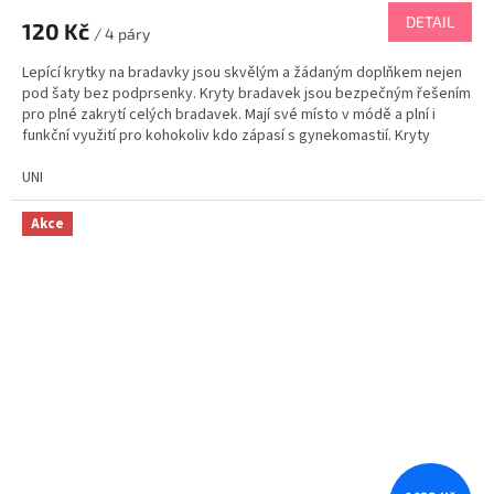
DETAIL
120 Kč
/ 4 páry
Lepící krytky na bradavky jsou skvělým a žádaným doplňkem nejen
pod šaty bez podprsenky. Kryty bradavek jsou bezpečným řešením
pro plné zakrytí celých bradavek. Mají své místo v módě a plní i
funkční využití pro kohokoliv kdo zápasí s gynekomastií. Kryty
bradavek jsou vyrobeny v tónu pleti,...
UNI
Akce