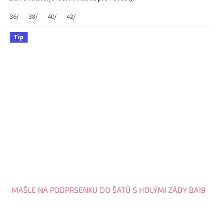
36/
38/
40/
42/
Tip
MAŠLE NA PODPRSENKU DO ŠATŮ S HOLÝMI ZÁDY BA19