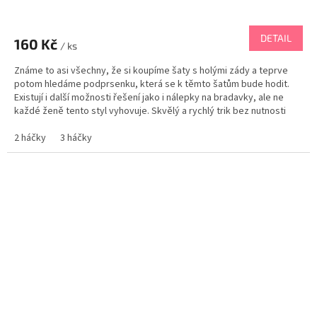
DETAIL
160 Kč
/ ks
Známe to asi všechny, že si koupíme šaty s holými zády a teprve
potom hledáme podprsenku, která se k těmto šatům bude hodit.
Existují i další možnosti řešení jako i nálepky na bradavky, ale ne
každé ženě tento styl vyhovuje. Skvělý a rychlý trik bez nutnosti
kupovat podprsenku se nabízí s touto...
2 háčky
3 háčky