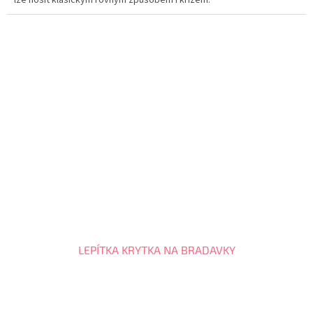
lze nosit klasickým rovným způsobem i křížem.
LEPÍTKA KRYTKA NA BRADAVKY