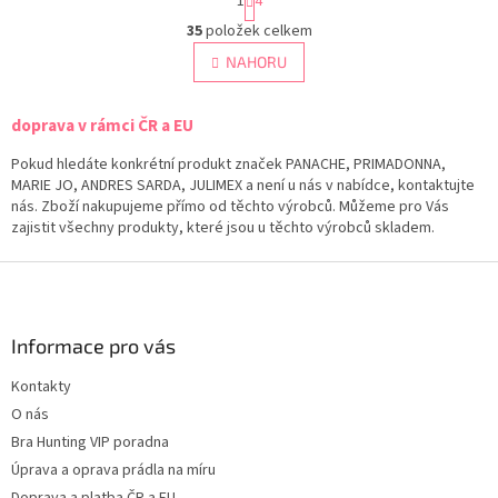
1
4
t
O
r
35
položek celkem
v
á
l
NAHORU
n
á
k
d
o
v
doprava v rámci ČR a EU
a
á
c
n
Pokud hledáte konkrétní produkt značek PANACHE, PRIMADONNA,
í
í
MARIE JO, ANDRES SARDA, JULIMEX a není u nás v nabídce, kontaktujte
p
nás. Zboží nakupujeme přímo od těchto výrobců. Můžeme pro Vás
r
zajistit všechny produkty, které jsou u těchto výrobců skladem.
v
k
Z
y
v
á
ý
p
p
a
Informace pro vás
i
t
s
Kontakty
í
u
O nás
Bra Hunting VIP poradna
Úprava a oprava prádla na míru