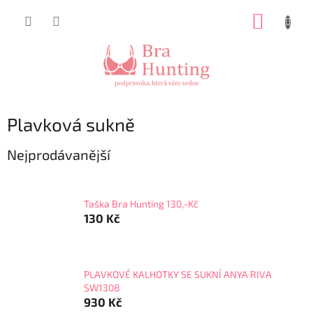
Přejít
NÁKUP
na
obsah
KOŠÍK
Plavková sukně
Nejprodávanější
Taška Bra Hunting 130,-Kč
130 Kč
PLAVKOVÉ KALHOTKY SE SUKNÍ ANYA RIVA
SW1308
930 Kč