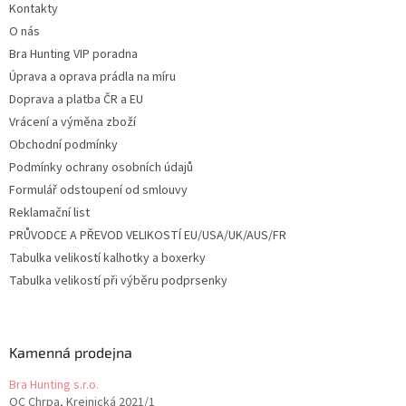
ý
Kontakty
í
p
O nás
i
s
Bra Hunting VIP poradna
u
Úprava a oprava prádla na míru
Doprava a platba ČR a EU
Vrácení a výměna zboží
Obchodní podmínky
Podmínky ochrany osobních údajů
Formulář odstoupení od smlouvy
Reklamační list
PRŮVODCE A PŘEVOD VELIKOSTÍ EU/USA/UK/AUS/FR
Tabulka velikostí kalhotky a boxerky
Tabulka velikostí při výběru podprsenky
Kamenná prodejna
Bra Hunting s.r.o.
OC Chrpa, Krejnická 2021/1