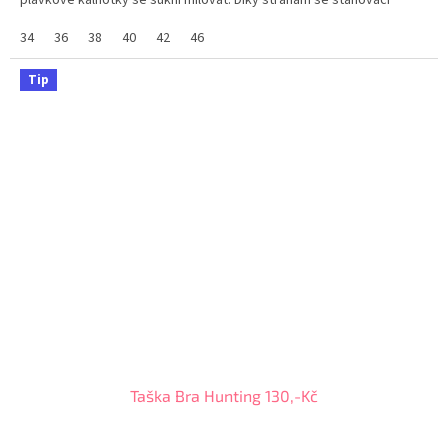
plavkové kalhotky se sukní milovat. Díky stranám se stahovací
šňůrkou si podle nálady přizpůsobíte délku...
34
36
38
40
42
46
Tip
Taška Bra Hunting 130,-Kč