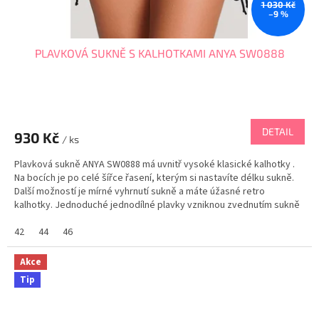
1 030 Kč
–9 %
PLAVKOVÁ SUKNĚ S KALHOTKAMI ANYA SW0888
DETAIL
930 Kč
/ ks
Plavková sukně ANYA SW0888 má uvnitř vysoké klasické kalhotky .
Na bocích je po celé šířce řasení, kterým si nastavíte délku sukně.
Další možností je mírné vyhrnutí sukně a máte úžasné retro
kalhotky. Jednoduché jednodílné plavky vzniknou zvednutím sukně
až nahoru. Plavky upevníte na těle...
42
44
46
Akce
Tip