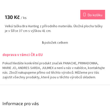
Do košíku
130 Kč
/ ks
Velká taška Bra Hunting z přírodního materiálu. Úložná plocha tašky
je v šířce 37 cm s výškou 41 cm.
5
položek celkem
O
v
l
doprava v rámci ČR a EU
á
d
Pokud hledáte konkrétní produkt značek PANACHE, PRIMADONNA,
a
MARIE JO, ANDRES SARDA, JULIMEX a není u nás v nabídce, kontaktujte
c
nás. Zboží nakupujeme přímo od těchto výrobců. Můžeme pro Vás
í
zajistit všechny produkty, které jsou u těchto výrobců skladem.
p
r
Z
v
á
k
p
y
a
Informace pro vás
v
t