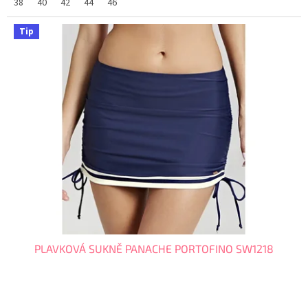
38
40
42
44
46
Tip
PLAVKOVÁ SUKNĚ PANACHE PORTOFINO SW1218