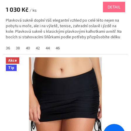
DETAIL
1 030 Kč
/ ks
Plavková sukně doplní Váš elegantní vzhled po celé léto nejen na
pobytu u moře, ale i na výletě, tenise, zahradní oslavě i jízdě na
kole. Plavková sukně s klasickými plavkovými kalhotkami uvnitř. Na
bocích si stahovacími šňůrkami podle potřeby přizpůsobíte délku
sukně. Máte 3 modely v jednom:...
36
38
40
42
44
46
Akce
Tip