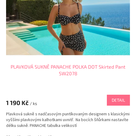
p
r
o
d
u
k
t
ů
PLAVKOVÁ SUKNĚ PANACHE POLKA DOT Skirted Pant
SW2078
DETAIL
1 190 Kč
/ ks
Plavková sukně s nadčasovým puntíkovaným designem s klasickými
vyššími plavkovými kalhotkami uvnitř. Na bocích šňůrkami nastavíte
délku sukně. PANACHE tabulka velikostí