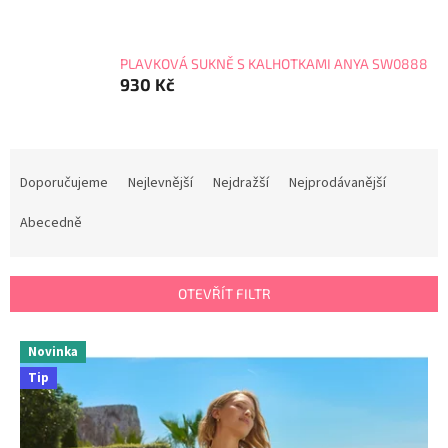
PLAVKOVÁ SUKNĚ S KALHOTKAMI ANYA SW0888
930 Kč
Ř
a
Doporučujeme
Nejlevnější
Nejdražší
Nejprodávanější
z
e
Abecedně
n
í
p
OTEVŘÍT FILTR
r
o
V
Novinka
d
ý
u
Tip
p
k
i
t
s
ů