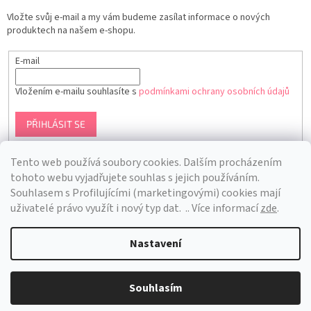
Vložte svůj e-mail a my vám budeme zasílat informace o nových
produktech na našem e-shopu.
E-mail
Vložením e-mailu souhlasíte s
podmínkami ochrany osobních údajů
PŘIHLÁSIT SE
Tento web používá soubory cookies. Dalším procházením
tohoto webu vyjadřujete souhlas s jejich používáním.
S
ouhlasem s Profilujícími (marketingovými) cookies mají
uživatelé právo využít i nový typ dat.
.. Více informací
zde
.
Nastavení
Vytvořil Shoptet
Souhlasím
Copyright 2026
Bra Hunting
. Všechna práva vyhrazena.