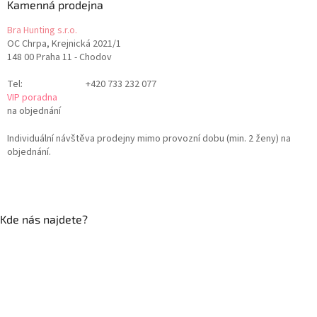
Kamenná prodejna
Bra Hunting s.r.o.
OC Chrpa, Krejnická 2021/1
148 00 Praha 11 - Chodov
Tel:
+420 733 232 077
VIP poradna
na objednání
Individuální návštěva prodejny mimo provozní dobu (min. 2 ženy) na
objednání.
Kde nás najdete?