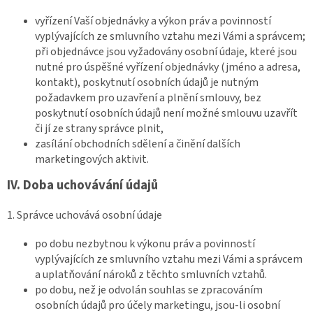
vyřízení Vaší objednávky a výkon práv a povinností
vyplývajících ze smluvního vztahu mezi Vámi a správcem;
při objednávce jsou vyžadovány osobní údaje, které jsou
nutné pro úspěšné vyřízení objednávky (jméno a adresa,
kontakt), poskytnutí osobních údajů je nutným
požadavkem pro uzavření a plnění smlouvy, bez
poskytnutí osobních údajů není možné smlouvu uzavřít
či jí ze strany správce plnit,
zasílání obchodních sdělení a činění dalších
marketingových aktivit.
IV.
Doba uchovávání údajů
1. Správce uchovává osobní údaje
po dobu nezbytnou k výkonu práv a povinností
vyplývajících ze smluvního vztahu mezi Vámi a správcem
a uplatňování nároků z těchto smluvních vztahů.
po dobu, než je odvolán souhlas se zpracováním
osobních údajů pro účely marketingu, jsou-li osobní