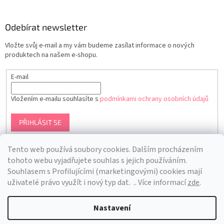
Odebírat newsletter
Vložte svůj e-mail a my vám budeme zasílat informace o nových
produktech na našem e-shopu.
E-mail
Vložením e-mailu souhlasíte s
podmínkami ochrany osobních údajů
PŘIHLÁSIT SE
Tento web používá soubory cookies. Dalším procházením
tohoto webu vyjadřujete souhlas s jejich používáním.
S
ouhlasem s Profilujícími (marketingovými) cookies mají
uživatelé právo využít i nový typ dat.
.. Více informací
zde
.
Nastavení
Vytvořil Shoptet