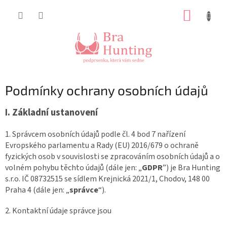
Přejít
NÁKUP
na
obsah
KOŠÍK
Podmínky ochrany osobních údajů
I.
Základní ustanovení
1. Správcem osobních údajů podle čl. 4 bod 7 nařízení
Evropského parlamentu a Rady (EU) 2016/679 o ochraně
fyzických osob v souvislosti se zpracováním osobních údajů a o
volném pohybu těchto údajů (dále jen: „
GDPR
”) je
Bra Hunting
s.r.o.
IČ
087
32
515
se sídlem
Krejnická 2021/1, Chodov, 148 00
Praha 4
(dále jen: „
správce
“).
2. Kontaktní údaje správce jsou