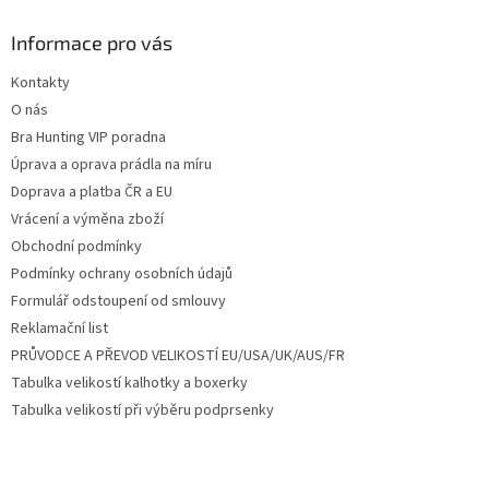
p
a
Informace pro vás
t
Kontakty
í
O nás
Bra Hunting VIP poradna
Úprava a oprava prádla na míru
Doprava a platba ČR a EU
Vrácení a výměna zboží
Obchodní podmínky
Podmínky ochrany osobních údajů
Formulář odstoupení od smlouvy
Reklamační list
PRŮVODCE A PŘEVOD VELIKOSTÍ EU/USA/UK/AUS/FR
Tabulka velikostí kalhotky a boxerky
Tabulka velikostí při výběru podprsenky