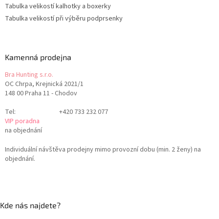
Tabulka velikostí kalhotky a boxerky
Tabulka velikostí při výběru podprsenky
Kamenná prodejna
Bra Hunting s.r.o.
OC Chrpa, Krejnická 2021/1
148 00 Praha 11 - Chodov
Tel:
+420 733 232 077
VIP poradna
na objednání
Individuální návštěva prodejny mimo provozní dobu (min. 2 ženy) na
objednání.
Kde nás najdete?