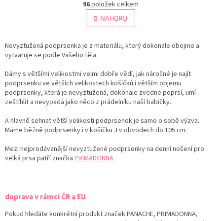
r
96
položek celkem
v
á
l
NAHORU
n
á
k
d
o
v
Nevyztužená podprsenka je z materiálu, který dokonale obejme a
a
á
vytvaruje se podle Vašeho těla.
c
n
í
í
Dámy s většími velikostmi velmi dobře vědí, jak náročné je najít
p
podprsenku ve větších velikostech košíčků i větším objemu
r
podprsenky, která je nevyztužená, dokonale zvedne poprsí, umí
v
zeštíhlit a nevypadá jako něco z prádelníku naší babičky.
k
y
A hlavně sehnat větší velikosti podprsenek je samo o sobě výzva.
v
Máme běžně podprsenky i v košíčku J v obvodech do 105 cm.
ý
p
Mezi nejprodávanější nevyztužené podprsenky na denní nošení pro
i
velká prsa patří značka
PRIMADONNA.
s
u
doprava v rámci ČR a EU
Pokud hledáte konkrétní produkt značek PANACHE, PRIMADONNA,