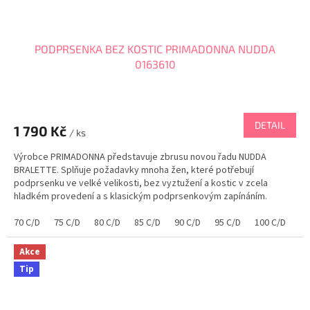
PODPRSENKA BEZ KOSTIC PRIMADONNA NUDDA
0163610
DETAIL
1 790 Kč
/ ks
Výrobce PRIMADONNA představuje zbrusu novou řadu NUDDA
BRALETTE. Splňuje požadavky mnoha žen, které potřebují
podprsenku ve velké velikosti, bez vyztužení a kostic v zcela
hladkém provedení a s klasickým podprsenkovým zapínáním.
Podprsenka prošla vývojem a vy si nyní můžete užívat pohodlí po...
70 C/D
75 C/D
80 C/D
85 C/D
90 C/D
95 C/D
100 C/D
70
Akce
Tip