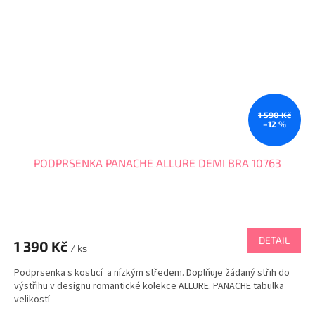
1 590 Kč
–12 %
PODPRSENKA PANACHE ALLURE DEMI BRA 10763
DETAIL
1 390 Kč
/ ks
Podprsenka s kosticí a nízkým středem. Doplňuje žádaný střih do
výstřihu v designu romantické kolekce ALLURE. PANACHE tabulka
velikostí