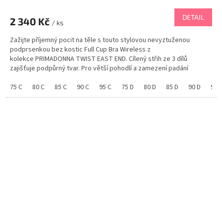
DETAIL
2 340 Kč
/ ks
Zažijte příjemný pocit na těle s touto stylovou nevyztuženou
podprsenkou bez kostic Full Cup Bra Wireless z
kolekce PRIMADONNA TWIST EAST END. Cílený střih ze 3 dílů
zajišťuje podpůrný tvar. Pro větší pohodlí a zamezení padání
ramínek z ramen, jsou ramínka šitá blíže ke krku....
75 C
80 C
85 C
90 C
95 C
75 D
80 D
85 D
90 D
95 