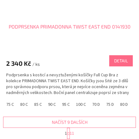
PODPRSENKA PRIMADONNA TWIST EAST END 0141930
DETAIL
2 340 Kč
/ ks
Podprsenka s kosticí a nevyztuženými košíčky Full Cup Bra z
kolekce PRIMADONNA TWIST EAST END. Košíčky jsou šité ze 3 dílů
pro správnou podporu prsou, která je nejvíce oceněna zejména v
nadměrných velikostech. Boční panel centralizuje poprsí ze strany
na střed. Celkový vzhled dotváří...
75 C
80 C
85 C
90 C
95 C
100 C
70 D
75 D
80 D
85
NAČÍST 9 DALŠÍCH
S
1
11
t
O