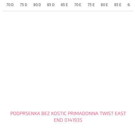
70 D
75 D
80 D
85 D
65 E
70 E
75 E
80 E
85 E
65 F
PODPRSENKA BEZ KOSTIC PRIMADONNA TWIST EAST
END 0141935