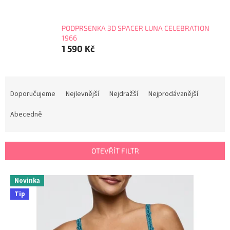
PODPRSENKA 3D SPACER LUNA CELEBRATION
1966
1 590 Kč
Ř
a
Doporučujeme
Nejlevnější
Nejdražší
Nejprodávanější
z
e
Abecedně
n
í
p
OTEVŘÍT FILTR
r
o
V
Novinka
d
ý
u
Tip
p
k
i
t
s
ů