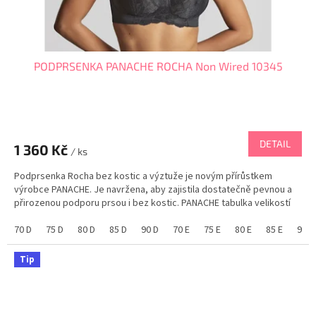
PODPRSENKA PANACHE ROCHA Non Wired 10345
DETAIL
1 360 Kč
/ ks
Podprsenka Rocha bez kostic a výztuže je novým přírůstkem
výrobce PANACHE. Je navržena, aby zajistila dostatečně pevnou a
přirozenou podporu prsou i bez kostic. PANACHE tabulka velikostí
70 D
75 D
80 D
85 D
90 D
70 E
75 E
80 E
85 E
90 E
Tip