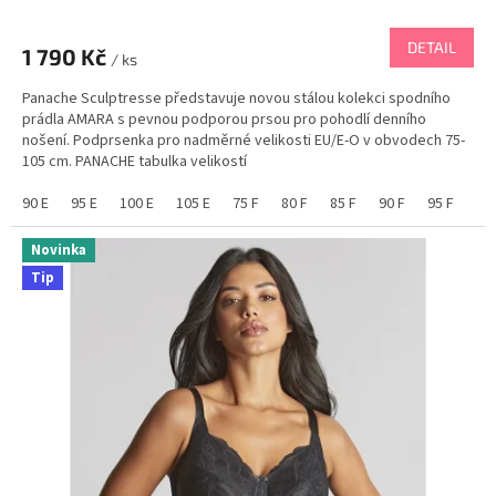
DETAIL
1 790 Kč
/ ks
Panache Sculptresse představuje novou stálou kolekci spodního
prádla AMARA s pevnou podporou prsou pro pohodlí denního
nošení. Podprsenka pro nadměrné velikosti EU/E-O v obvodech 75-
105 cm. PANACHE tabulka velikostí
90 E
95 E
100 E
105 E
75 F
80 F
85 F
90 F
95 F
10
Novinka
Tip