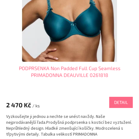
p
r
o
d
u
k
t
ů
PODPRSENKA Non Padded Full Cup Seamless
PRIMADONNA DEAUVILLE 0261818
DETAIL
2 470 Kč
/ ks
Vyzkoušejte ji jednou a nechte se unést navždy. Naše
nejprodávanější řada.Prodyšná podprsenka s kosticí bez vyztužení.
Neprůhledný design. Hladké zmenšující košíčky. Modrozelená s
třpytivými detaily. Tabulka velikostí PRIMADONNA