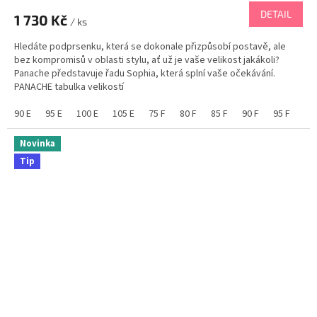
DETAIL
1 730 Kč
/ ks
Hledáte podprsenku, která se dokonale přizpůsobí postavě, ale
bez kompromisů v oblasti stylu, ať už je vaše velikost jakákoli?
Panache představuje řadu Sophia, která splní vaše očekávání.
PANACHE tabulka velikostí
90 E
95 E
100 E
105 E
75 F
80 F
85 F
90 F
95 F
10
Novinka
Tip