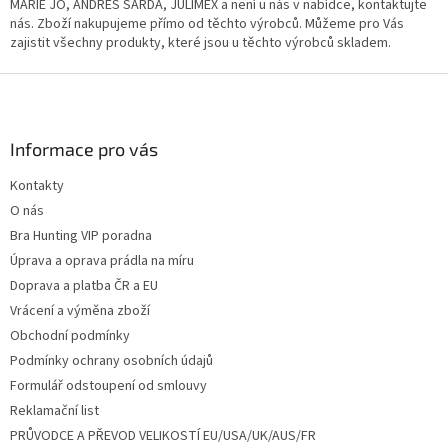
MARIE JO, ANDRES SARDA, JULIMEX a není u nás v nabídce, kontaktujte
nás. Zboží nakupujeme přímo od těchto výrobců. Můžeme pro Vás
zajistit všechny produkty, které jsou u těchto výrobců skladem.
Z
á
p
a
Informace pro vás
t
Kontakty
í
O nás
Bra Hunting VIP poradna
Úprava a oprava prádla na míru
Doprava a platba ČR a EU
Vrácení a výměna zboží
Obchodní podmínky
Podmínky ochrany osobních údajů
Formulář odstoupení od smlouvy
Reklamační list
PRŮVODCE A PŘEVOD VELIKOSTÍ EU/USA/UK/AUS/FR