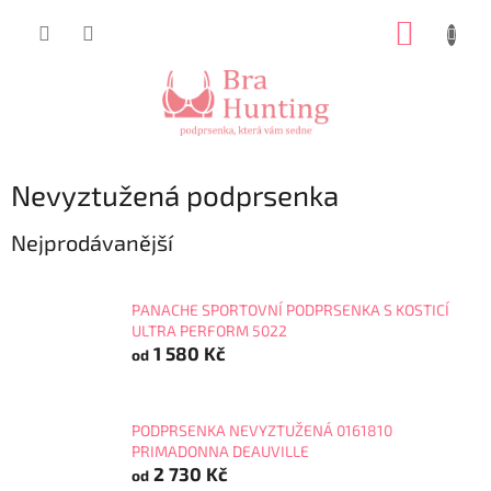
Přejít
NÁKUP
na
obsah
KOŠÍK
Nevyztužená podprsenka
Nejprodávanější
PANACHE SPORTOVNÍ PODPRSENKA S KOSTICÍ
ULTRA PERFORM 5022
1 580 Kč
od
PODPRSENKA NEVYZTUŽENÁ 0161810
PRIMADONNA DEAUVILLE
2 730 Kč
od