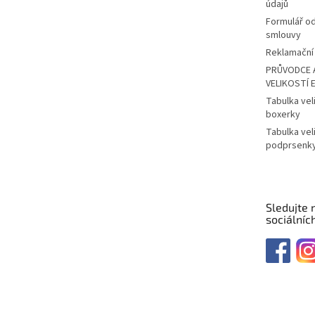
údajů
Formulář o
smlouvy
Reklamační 
PRŮVODCE 
VELIKOSTÍ 
Tabulka vel
boxerky
Tabulka vel
podprsenk
Sledujte 
sociálních