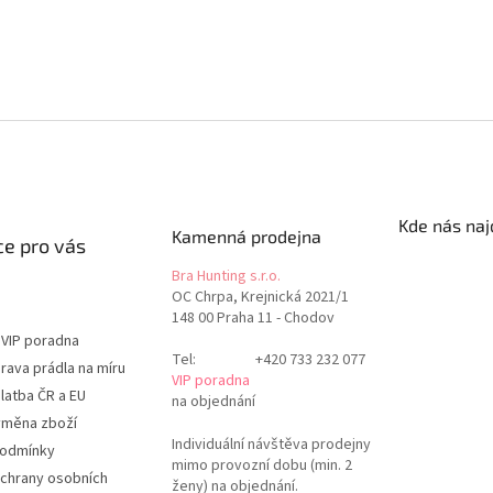
Kde nás naj
Kamenná prodejna
e pro vás
Bra Hunting s.r.o.
OC Chrpa, Krejnická 2021/1
148 00 Praha 11 - Chodov
 VIP poradna
Tel:
+420 733 232 077
rava prádla na míru
VIP poradna
latba ČR a EU
na objednání
ýměna zboží
Individuální návštěva prodejny
podmínky
mimo provozní dobu (min. 2
chrany osobních
ženy) na objednání.