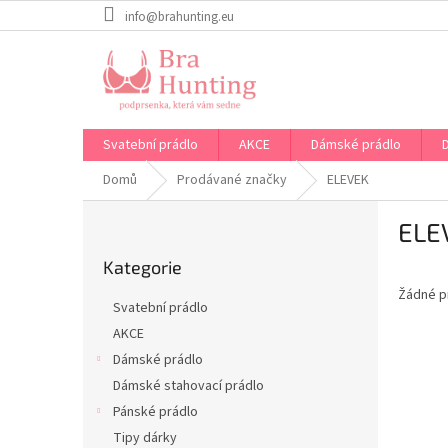
Přejít
info@brahunting.eu
na
obsah
Svatební prádlo
AKCE
Dámské prádlo
Domů
Prodávané značky
ELEVEK
P
ELE
o
Přeskočit
s
Kategorie
kategorie
t
Žádné p
r
Svatební prádlo
a
AKCE
n
Dámské prádlo
n
í
Dámské stahovací prádlo
p
Pánské prádlo
a
Tipy dárky