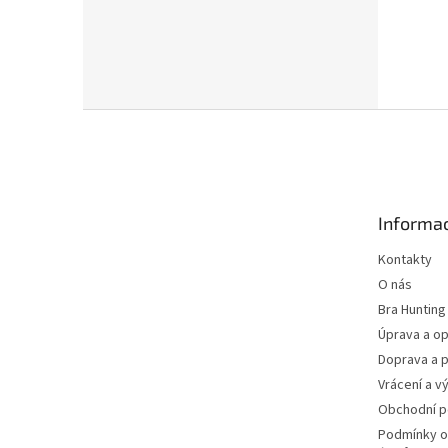
Z
á
p
a
t
Informac
í
Kontakty
O nás
Bra Hunting
Úprava a op
Doprava a p
Vrácení a v
Obchodní 
Podmínky o