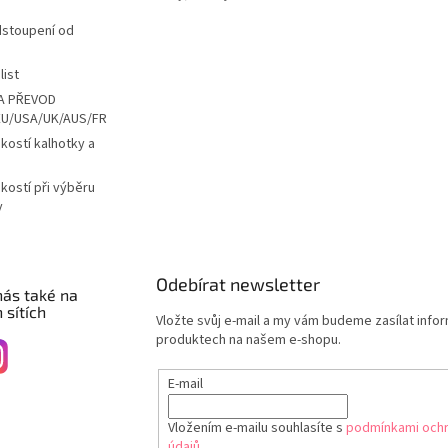
dstoupení od
list
A PŘEVOD
EU/USA/UK/AUS/FR
ikostí kalhotky a
ikostí při výběru
y
Odebírat newsletter
nás také na
 sítích
Vložte svůj e-mail a my vám budeme zasílat info
produktech na našem e-shopu.
E-mail
Vložením e-mailu souhlasíte s
podmínkami ochr
údajů