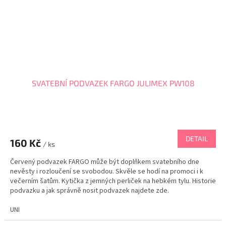
SVATEBNÍ PODVAZEK FARGO JULIMEX PW108
DETAIL
160 Kč
/ ks
Červený podvazek FARGO může být doplňkem svatebního dne
nevěsty i rozloučení se svobodou. Skvěle se hodí na promoci i k
večerním šatům. Kytička z jemných perliček na hebkém tylu. Historie
podvazku a jak správně nosit podvazek najdete zde.
UNI