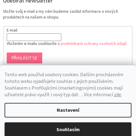
Odebírat newsletter
Vložte svůj e-mail a my vám budeme zasílat informace o nových
produktech na našem e-shopu.
E-mail
Vložením e-mailu souhlasíte s
podmínkami ochrany osobních údajů
PŘIHLÁSIT SE
Tento web používá soubory cookies. Dalším procházením
tohoto webu vyjadřujete souhlas s jejich používáním.
S
ouhlasem s Profilujícími (marketingovými) cookies mají
uživatelé právo využít i nový typ dat.
.. Více informací
zde
.
Nastavení
Vytvořil Shoptet
Souhlasím
Copyright 2026
Bra Hunting
. Všechna práva vyhrazena.