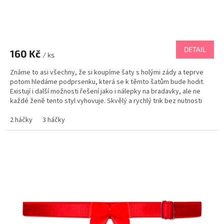
DETAIL
160 Kč
/ ks
Známe to asi všechny, že si koupíme šaty s holými zády a teprve
potom hledáme podprsenku, která se k těmto šatům bude hodit.
Existují i další možnosti řešení jako i nálepky na bradavky, ale ne
každé ženě tento styl vyhovuje. Skvělý a rychlý trik bez nutnosti
kupovat podprsenku se nabízí s touto...
2 háčky
3 háčky