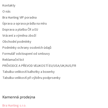
t
v
Kontakty
í
k
O nás
y
v
Bra Hunting VIP poradna
ý
Úprava a oprava prádla na míru
p
Doprava a platba ČR a EU
i
s
Vrácení a výměna zboží
u
Obchodní podmínky
Podmínky ochrany osobních údajů
Formulář odstoupení od smlouvy
Reklamační list
PRŮVODCE A PŘEVOD VELIKOSTÍ EU/USA/UK/AUS/FR
Tabulka velikostí kalhotky a boxerky
Tabulka velikostí při výběru podprsenky
Kamenná prodejna
Bra Hunting s.r.o.