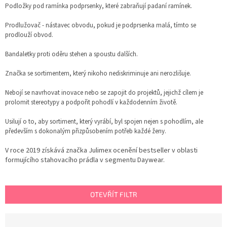
Podložky pod ramínka podprsenky, které zabraňují padaní ramínek.
Prodlužovač - nástavec obvodu, pokud je podprsenka malá, tímto se
prodlouží obvod.
Bandaletky proti oděru stehen a spoustu dalších.
Značka se sortimentem, který nikoho nediskriminuje ani nerozlišuje.
Nebojí se navrhovat inovace nebo se zapojit do projektů, jejichž cílem je
prolomit stereotypy a podpořit pohodlí v každodenním životě.
Usilují o to, aby sortiment, který vyrábí, byl spojen nejen s pohodlím, ale
především s dokonalým přizpůsobením potřeb každé ženy.
V roce 2019 získává značka Julimex ocenění bestseller v oblasti
formujícího stahovacího prádla v segmentu Daywear.
OTEVŘÍT FILTR
Ř