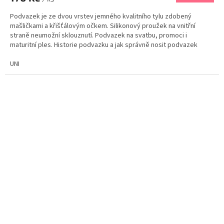
Podvazek je ze dvou vrstev jemného kvalitního tylu zdobený
mašličkami a křišťálovým očkem. Silikonový proužek na vnitřní
straně neumožní sklouznutí. Podvazek na svatbu, promoci i
maturitní ples. Historie podvazku a jak správně nosit podvazek
najdete zde.
UNI