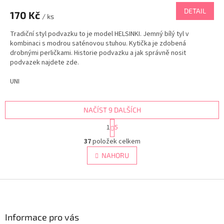
DETAIL
170 Kč
/ ks
Tradiční styl podvazku to je model HELSINKI. Jemný bílý tyl v
kombinaci s modrou saténovou stuhou. Kytička je zdobená
drobnými perličkami. Historie podvazku a jak správně nosit
podvazek najdete zde.
UNI
NAČÍST 9 DALŠÍCH
S
1
5
t
O
r
37
položek celkem
v
á
l
NAHORU
n
á
k
d
o
v
Z
a
á
c
á
n
í
p
í
p
a
Informace pro vás
r