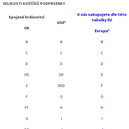
VELIKOSTI KOŠÍČKŮ PODPRSENKY
U nás nakupujete dle této
Spojené království
tabulky EU
USA*
UK
Evropa*
B
B
B
C
C
C
D
D
D
DD
DD
E
E
DDD
F
F
G
G
FF
H
H
G
I
I