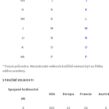
GG
J
J
H
K
K
HH
K
L
J
M
M
JJ
N
N
K
O
O
KK
P
P
* Pouze průvodce. Mezinárodní velikosti košíčků nemusí být na štítku
oděvu uvedeny.
STRUČNÉ VELIKOSTI
Spojené království
USA
Evropa
Francie
Austrá
UK
6
XXS
32
34
6