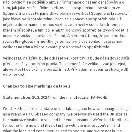
Rádi bychom se podělili o aktuální informace o našem označování a o
tom, jak jako značka řídíme velikost. Jako společnost se sídlem ve
Spojeném království jsme dříve používali velikost Spojeného království
jako hlavní velikost viditelnou pro vás a koncového spotřebitele. Už
nějakou dobu máme zpětnou vazbu, že to není v souladu s trhem, na
kterém působíte, a tím, co je místní koncový spotřebitel zvyklý vidět, a
nejsme v souladu s jinými značkami. Vzhledem k tomu, že jsme podnik
rozrostli v globálním měřítku, je ten správný čas zohlednit správnou
velikost na trhu a být relevantní pro koncového spotřebitele.
Velikost EU na štítku bude odrážet velikost trhu a bude následovat další
přední značky spodního prádla. To znamená, že velikost zad je stejná,
ale velikost košíčků nyní odráží trh EU. Příkladem značení na štítku je DD
= E v Evropě.
Changes to size markings on labels
Statement from 20.2. 2024 from the manufacturer PANACHE
We'd like to share an update on our labeling and how we manage sizing
as a brand. As a UK-based company, we previously used the UK size as
the main size visible to you and the end consumer. We've had feedback
for some time now that it's not in line with the market you're in and
what the local end consumer is used to seeing, and we're not in line