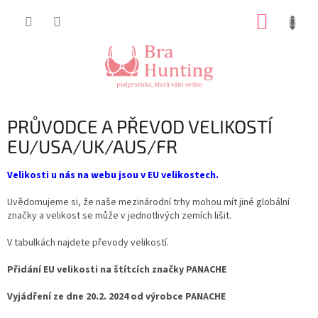
Přejít
NÁKUP
na
obsah
KOŠÍK
PRŮVODCE A PŘEVOD VELIKOSTÍ
EU/USA/UK/AUS/FR
Velikosti u nás na webu jsou v EU velikostech.
Uvědomujeme si, že naše mezinárodní trhy mohou mít jiné globální
značky a velikost se může v jednotlivých zemích lišit.
V tabulkách najdete převody velikostí.
Přidání EU velikosti na štítcích značky PANACHE
Vyjádření ze dne 20.2. 2024 od výrobce PANACHE