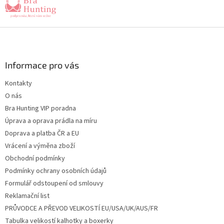
Z
á
p
a
Informace pro vás
t
Kontakty
í
O nás
Bra Hunting VIP poradna
Úprava a oprava prádla na míru
Doprava a platba ČR a EU
Vrácení a výměna zboží
Obchodní podmínky
Podmínky ochrany osobních údajů
Formulář odstoupení od smlouvy
Reklamační list
PRŮVODCE A PŘEVOD VELIKOSTÍ EU/USA/UK/AUS/FR
Tabulka velikostí kalhotky a boxerky