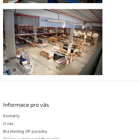
Z
á
p
a
Informace pro vás
t
Kontakty
í
O nás
Bra Hunting VIP poradna