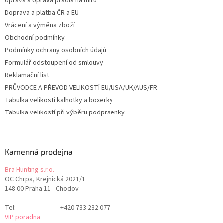
Úprava a oprava prádla na míru
Doprava a platba ČR a EU
Vrácení a výměna zboží
Obchodní podmínky
Podmínky ochrany osobních údajů
Formulář odstoupení od smlouvy
Reklamační list
PRŮVODCE A PŘEVOD VELIKOSTÍ EU/USA/UK/AUS/FR
Tabulka velikostí kalhotky a boxerky
Tabulka velikostí při výběru podprsenky
Kamenná prodejna
Bra Hunting s.r.o.
OC Chrpa, Krejnická 2021/1
148 00 Praha 11 - Chodov
Tel:
+420 733 232 077
VIP poradna