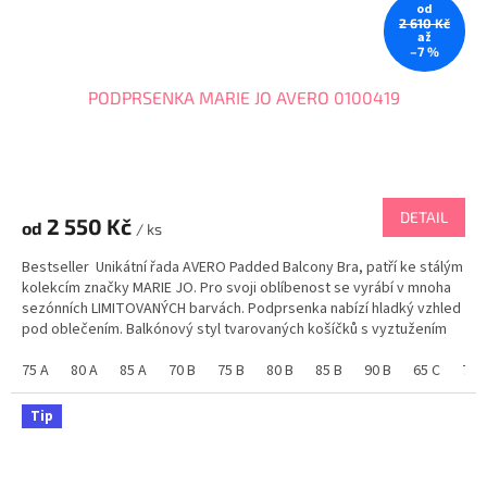
od
2 610 Kč
až
–7 %
PODPRSENKA MARIE JO AVERO 0100419
DETAIL
2 550 Kč
od
/ ks
Bestseller Unikátní řada AVERO Padded Balcony Bra, patří ke stálým
kolekcím značky MARIE JO. Pro svoji oblíbenost se vyrábí v mnoha
sezónních LIMITOVANÝCH barvách. Podprsenka nabízí hladký vzhled
pod oblečením. Balkónový styl tvarovaných košíčků s vyztužením
pro kulatý tvar....
75 A
80 A
85 A
70 B
75 B
80 B
85 B
90 B
65 C
70 
Tip