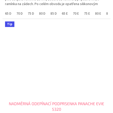
ramínka na zádech. Po celém obvodu je opatřena silikonovým
podlepením, který na tělo přilne a drží tam kde má. Před...
65 D
70 D
75 D
80 D
85 D
65 E
70 E
75 E
80 E
85 E
Tip
NADMĚRNÁ ODEPÍNACÍ PODPRSENKA PANACHE EVIE
5320