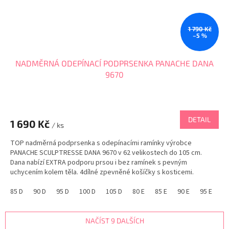
1 790 Kč
–5 %
NADMĚRNÁ ODEPÍNACÍ PODPRSENKA PANACHE DANA
9670
DETAIL
1 690 Kč
/ ks
TOP nadměrná podprsenka s odepínacími ramínky výrobce
PANACHE SCULPTRESSE DANA 9670 v 62 velikostech do 105 cm.
Dana nabízí EXTRA podporu prsou i bez ramínek s pevným
uchycením kolem těla. 4dílné zpevněné košíčky s kosticemi.
Zapínání na 5-6 háčků dle velikosti ve 3 pozicích....
85 D
90 D
95 D
100 D
105 D
80 E
85 E
90 E
95 E
10
NAČÍST 9 DALŠÍCH