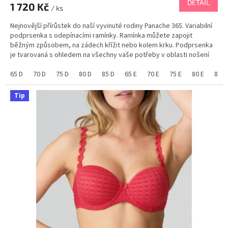
DETAIL
1 720 Kč
/ ks
Nejnovější přírůstek do naší vyvinuté rodiny Panache 365. Variabilní
podprsenka s odepínacími ramínky. Ramínka můžete zapojit
běžným způsobem, na zádech křížit nebo kolem krku. Podprsenka
je tvarovaná s ohledem na všechny vaše potřeby v oblasti nošení
bez ramínek. Samodržící podprsenka je...
65 D
70 D
75 D
80 D
85 D
65 E
70 E
75 E
80 E
85 E
Tip