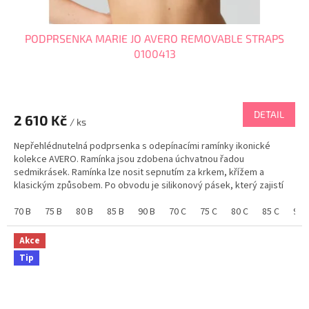
PODPRSENKA MARIE JO AVERO REMOVABLE STRAPS
0100413
DETAIL
2 610 Kč
/ ks
Nepřehlédnutelná podprsenka s odepínacími ramínky ikonické
kolekce AVERO. Ramínka jsou zdobena úchvatnou řadou
sedmikrásek. Ramínka lze nosit sepnutím za krkem, křížem a
klasickým způsobem. Po obvodu je silikonový pásek, který zajistí
pevné držení na těle, pokud podprsenku nosíte bez...
70 B
75 B
80 B
85 B
90 B
70 C
75 C
80 C
85 C
90 
Akce
Tip