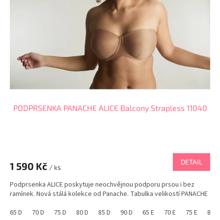
p
r
o
d
u
k
t
ů
PODPRSENKA PANACHE ALICE Balcony Strapless 11040
DETAIL
1 590 Kč
/ ks
Podprsenka ALICE poskytuje neochvějnou podporu prsou i bez
ramínek. Nová stálá kolekce od Panache. Tabulka velikostí PANACHE
65 D
70 D
75 D
80 D
85 D
90 D
65 E
70 E
75 E
80 E