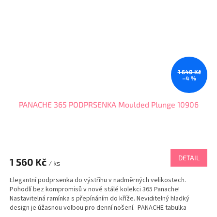
1 640 Kč
–4 %
PANACHE 365 PODPRSENKA Moulded Plunge 10906
DETAIL
1 560 Kč
/ ks
Elegantní podprsenka do výstřihu v nadměrných velikostech.
Pohodlí bez kompromisů v nové stálé kolekci 365 Panache!
Nastavitelná ramínka s přepínáním do kříže. Neviditelný hladký
design je úžasnou volbou pro denní nošení. PANACHE tabulka