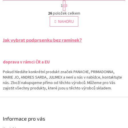
S
1
3
t
O
r
26
položek celkem
v
á
l
NAHORU
n
á
k
d
o
v
a
Jak vybrat podprsenku bez ramínek?
á
c
n
í
í
p
r
doprava v rámci ČR a EU
v
k
Pokud hledáte konkrétní produkt značek PANACHE, PRIMADONNA,
y
MARIE JO, ANDRES SARDA, JULIMEX a není u nás v nabídce, kontaktujte
v
nás. Zboží nakupujeme přímo od těchto výrobců. Můžeme pro Vás
ý
zajistit všechny produkty, které jsou u těchto výrobců skladem.
p
i
Z
s
á
u
p
a
Informace pro vás
t