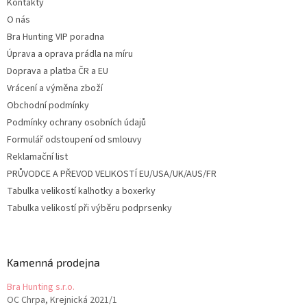
Kontakty
í
O nás
Bra Hunting VIP poradna
Úprava a oprava prádla na míru
Doprava a platba ČR a EU
Vrácení a výměna zboží
Obchodní podmínky
Podmínky ochrany osobních údajů
Formulář odstoupení od smlouvy
Reklamační list
PRŮVODCE A PŘEVOD VELIKOSTÍ EU/USA/UK/AUS/FR
Tabulka velikostí kalhotky a boxerky
Tabulka velikostí při výběru podprsenky
Kamenná prodejna
Bra Hunting s.r.o.
OC Chrpa, Krejnická 2021/1