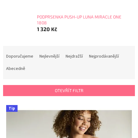
PODPRSENKA PUSH-UP LUNA MIRACLE ONE
1808
1 320 Kč
Ř
a
Doporučujeme
Nejlevnější
Nejdražší
Nejprodávanější
z
e
Abecedně
n
í
p
OTEVŘÍT FILTR
r
o
V
Tip
d
ý
u
p
k
i
t
s
ů