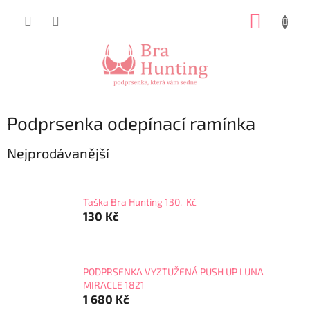
Přejít
NÁKUP
na
obsah
KOŠÍK
Podprsenka odepínací ramínka
Nejprodávanější
Taška Bra Hunting 130,-Kč
130 Kč
PODPRSENKA VYZTUŽENÁ PUSH UP LUNA
MIRACLE 1821
1 680 Kč