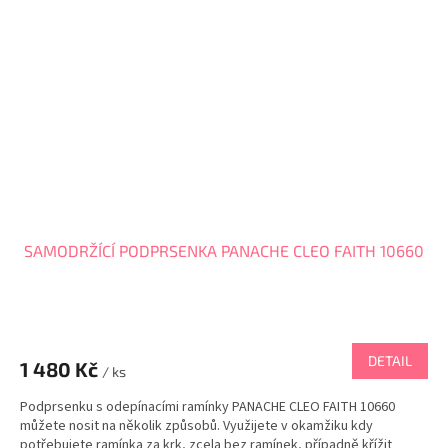
SAMODRŽÍCÍ PODPRSENKA PANACHE CLEO FAITH 10660
DETAIL
1 480 Kč
/ ks
Podprsenku s odepínacími ramínky PANACHE CLEO FAITH 10660
můžete nosit na několik způsobů. Využijete v okamžiku kdy
potřebujete ramínka za krk, zcela bez ramínek, případně křížit