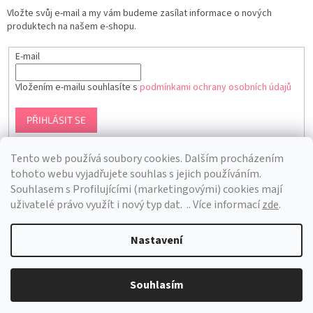
Vložte svůj e-mail a my vám budeme zasílat informace o nových
produktech na našem e-shopu.
E-mail
Vložením e-mailu souhlasíte s
podmínkami ochrany osobních údajů
PŘIHLÁSIT SE
Tento web používá soubory cookies. Dalším procházením
tohoto webu vyjadřujete souhlas s jejich používáním.
S
ouhlasem s Profilujícími (marketingovými) cookies mají
uživatelé právo využít i nový typ dat.
.. Více informací
zde
.
Nastavení
Vytvořil Shoptet
Souhlasím
Copyright 2026
Bra Hunting
. Všechna práva vyhrazena.