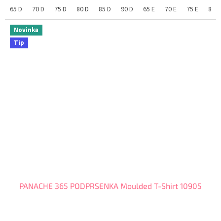
velikostí
65 D
70 D
75 D
80 D
85 D
90 D
65 E
70 E
75 E
80 E
Novinka
Tip
PANACHE 365 PODPRSENKA Moulded T-Shirt 10905