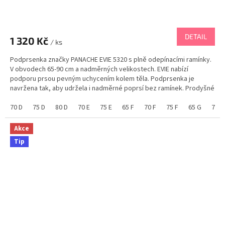
DETAIL
1 320 Kč
/ ks
Podprsenka značky PANACHE EVIE 5320 s plně odepínacími ramínky.
V obvodech 65-90 cm a nadměrných velikostech. EVIE nabízí
podporu prsou pevným uchycením kolem těla. Podprsenka je
navržena tak, aby udržela i nadměrné poprsí bez ramínek. Prodyšné
3dílné zpevněné košíčky s kosticemi....
70 D
75 D
80 D
70 E
75 E
65 F
70 F
75 F
65 G
70 G
Akce
Tip