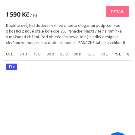
DETAIL
1 590 Kč
/ ks
Doplňte svůj každodenní vzhled s touto elegantní podprsenkou
s kosticí z nové stálé kolekce 365 Panache! Nastavitelná ramínka
s možností křížení. Pod oblečením neviditelný hladký design je
skvělou volbou pro každodenní nošení. PANACHE tabulka velikostí
65 D
70 D
75 D
80 D
85 D
90 D
65 E
70 E
75 E
80 E
Tip