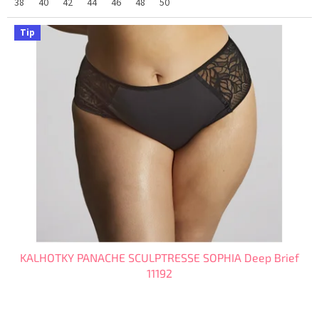
38
40
42
44
46
48
50
Tip
KALHOTKY PANACHE SCULPTRESSE SOPHIA Deep Brief
11192