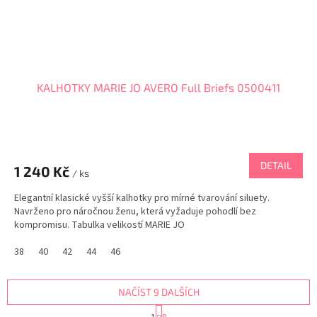
KALHOTKY MARIE JO AVERO Full Briefs 0500411
DETAIL
1 240 Kč
/ ks
Elegantní klasické vyšší kalhotky pro mírné tvarování siluety.
Navrženo pro náročnou ženu, která vyžaduje pohodlí bez
kompromisu. Tabulka velikostí MARIE JO
38
40
42
44
46
NAČÍST 9 DALŠÍCH
S