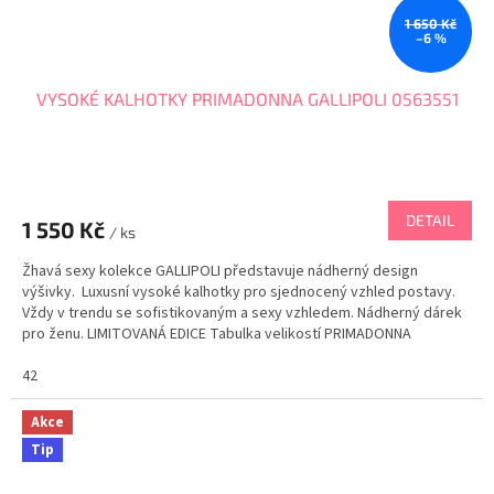
1 650 Kč
–6 %
VYSOKÉ KALHOTKY PRIMADONNA GALLIPOLI 0563551
DETAIL
1 550 Kč
/ ks
Žhavá sexy kolekce GALLIPOLI představuje nádherný design
výšivky. Luxusní vysoké kalhotky pro sjednocený vzhled postavy.
Vždy v trendu se sofistikovaným a sexy vzhledem. Nádherný dárek
pro ženu. LIMITOVANÁ EDICE Tabulka velikostí PRIMADONNA
42
Akce
Tip