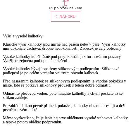
1
8
t
O
r
65
položek celkem
v
á
l
NAHORU
n
á
k
d
o
v
a
Vyšší a vysoké kalhotky
á
c
n
í
Klasické vyšší kalhotky jsou mírně nad pasem nebo v pase. Vyšší kalhotky
í
umí dokonale uschovat drobné nedokonalosti. Zadeček je celý oblečený.
p
r
Vysoké kalhotky končí těsně pod prsy. Pomáhají s formováním postavy.
v
Využijete zejména pod upnuté oblečení.
k
Vysoké kalhotky bývají opatřeny silikonovým podlepením.
Silikonov
é
y
podlepení
j
e
po
celém vrchním vnitřním
obvodu
kalhotek.
v
Před nasazením
kalhotek
se silikonovým podlepením je vhodné pokožku v
ý
místě, kde se potkává silikonový proužek s tělem dobře odmastit.
p
i
Odmastíte pleťovou vodou, poté nasadíte
kalhotky a
chvíli počkáte až se
silikon zahřeje.
s
u
Po zahřátí silikon pevně přilne k pokožce,
kalhotky
nikam necestuj
í
a drží
pevně na svém místě.
Máme vyzkoušeno, že je lepší nejprve obléknout vysoké stahovací kalhotky
a teprve potom oblékat podprsenku.