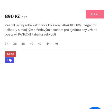
DETAIL
890 Kč
/ ks
Zeštíhlující vysoké kalhotky z kolekce PANACHE ENVY. Elegantní
kalhotky s dvojitým středovým panelem pro sjednocený vzhled
postavy. PANACHE tabulka velikostí
34
36
38
40
42
44
46
Akce
Tip