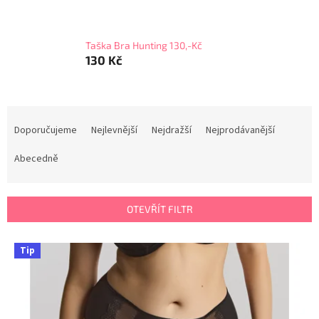
Taška Bra Hunting 130,-Kč
130 Kč
Ř
a
Doporučujeme
Nejlevnější
Nejdražší
Nejprodávanější
z
e
Abecedně
n
í
p
OTEVŘÍT FILTR
r
o
V
Tip
d
ý
u
p
k
i
t
s
ů