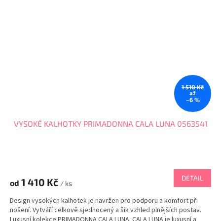
1 510 Kč
až
–6 %
VYSOKÉ KALHOTKY PRIMADONNA CALA LUNA 0563541
DETAIL
1 410 Kč
od
/ ks
Design vysokých kalhotek je navržen pro podporu a komfort při
nošení. Vytváří celkově sjednocený a šik vzhled plnějších postav.
Luxusní kolekce PRIMADONNA CALA LUNA. CALA LUNA je luxusní a