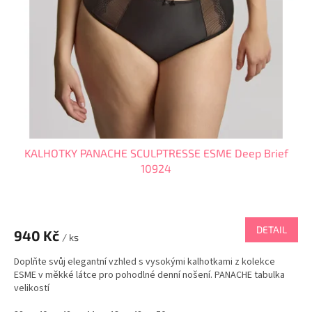
p
r
o
d
u
k
t
ů
KALHOTKY PANACHE SCULPTRESSE ESME Deep Brief
10924
DETAIL
940 Kč
/ ks
Doplňte svůj elegantní vzhled s vysokými kalhotkami z kolekce
ESME v měkké látce pro pohodlné denní nošení. PANACHE tabulka
velikostí