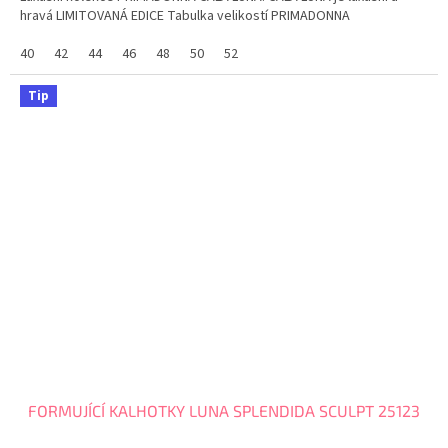
hravá LIMITOVANÁ EDICE Tabulka velikostí PRIMADONNA
40
42
44
46
48
50
52
Tip
FORMUJÍCÍ KALHOTKY LUNA SPLENDIDA SCULPT 25123