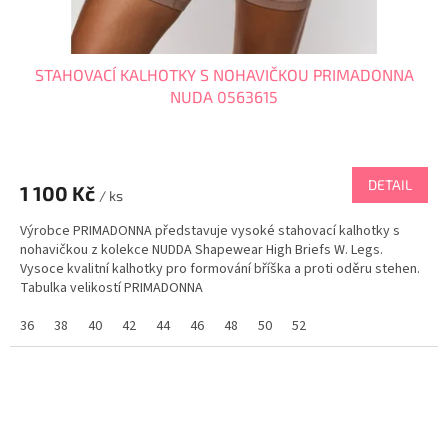
STAHOVACÍ KALHOTKY S NOHAVIČKOU PRIMADONNA
NUDA 0563615
DETAIL
1 100 Kč
/ ks
Výrobce PRIMADONNA představuje vysoké stahovací kalhotky s
nohavičkou z kolekce NUDDA Shapewear High Briefs W. Legs.
Vysoce kvalitní kalhotky pro formování bříška a proti oděru stehen.
Tabulka velikostí PRIMADONNA
36
38
40
42
44
46
48
50
52