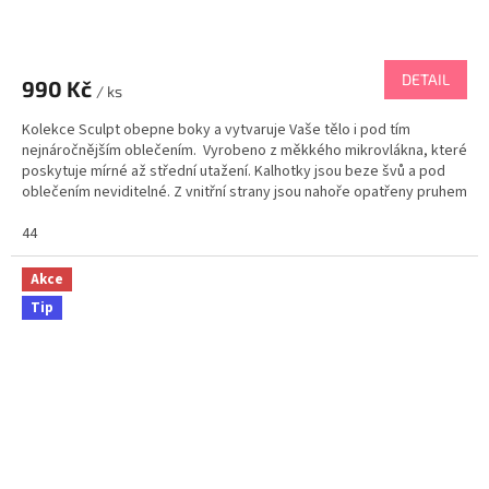
DETAIL
990 Kč
/ ks
Kolekce Sculpt obepne boky a vytvaruje Vaše tělo i pod tím
nejnáročnějším oblečením. Vyrobeno z měkkého mikrovlákna, které
poskytuje mírné až střední utažení. Kalhotky jsou beze švů a pod
oblečením neviditelné. Z vnitřní strany jsou nahoře opatřeny pruhem
se speciální tepelnou...
44
Akce
Tip