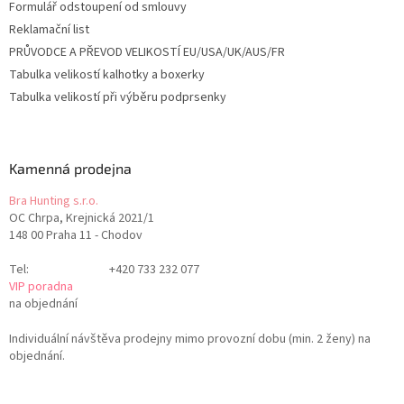
Formulář odstoupení od smlouvy
Reklamační list
PRŮVODCE A PŘEVOD VELIKOSTÍ EU/USA/UK/AUS/FR
Tabulka velikostí kalhotky a boxerky
Tabulka velikostí při výběru podprsenky
Kamenná prodejna
Bra Hunting s.r.o.
OC Chrpa, Krejnická 2021/1
148 00 Praha 11 - Chodov
Tel:
+420 733 232 077
VIP poradna
na objednání
Individuální návštěva prodejny mimo provozní dobu (min. 2 ženy) na
objednání.