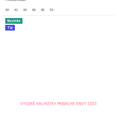
PRIMADONNA
40
42
44
46
48
50
Novinka
Tip
VYSOKÉ KALHOTKY PANACHE ENVY 7283