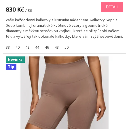
DETAIL
830 Kč
/ ks
Vaše každodenní kalhotky s luxusním nádechem. Kalhotky Sophia
Deep kombinují dramatické květinové vzory a geometrické
diamanty s měkkou strečovou krajkou, která se přizpůsobí vašemu
tělu a vytvářejí tak dokonalé kalhotky, které vám zvýší sebevědomí.
PANACHE tabulka velikostí
38
40
42
44
46
48
50
Novinka
Tip