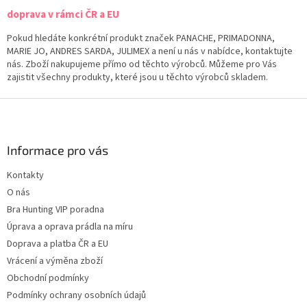
doprava v rámci ČR a EU
Pokud hledáte konkrétní produkt značek PANACHE, PRIMADONNA,
MARIE JO, ANDRES SARDA, JULIMEX a není u nás v nabídce, kontaktujte
nás. Zboží nakupujeme přímo od těchto výrobců. Můžeme pro Vás
zajistit všechny produkty, které jsou u těchto výrobců skladem.
Z
á
p
a
Informace pro vás
t
Kontakty
í
O nás
Bra Hunting VIP poradna
Úprava a oprava prádla na míru
Doprava a platba ČR a EU
Vrácení a výměna zboží
Obchodní podmínky
Podmínky ochrany osobních údajů