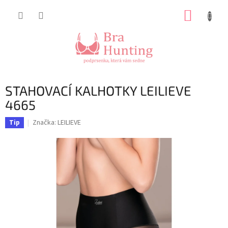
Přejít
NÁKUP
na
obsah
KOŠÍK
STAHOVACÍ KALHOTKY LEILIEVE
4665
Značka:
LEILIEVE
Tip