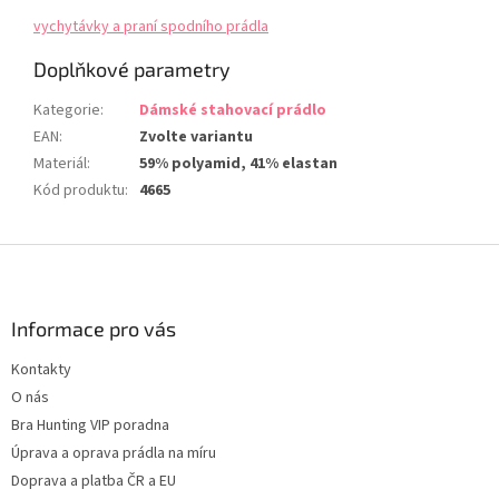
vychytávky a praní spodního prádla
Doplňkové parametry
Kategorie
:
Dámské stahovací prádlo
EAN
:
Zvolte variantu
Materiál
:
59% polyamid, 41% elastan
Kód produktu
:
4665
Z
á
p
a
Informace pro vás
t
Kontakty
í
O nás
Bra Hunting VIP poradna
Úprava a oprava prádla na míru
Doprava a platba ČR a EU