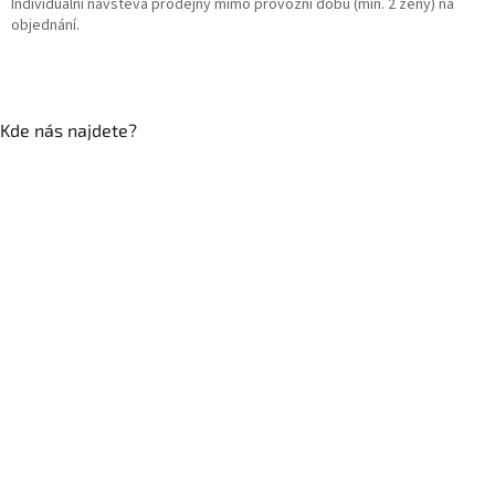
Individuální návštěva prodejny mimo provozní dobu (min. 2 ženy) na
objednání.
Kde nás najdete?