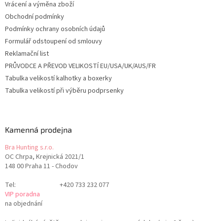
Vrácení a výměna zboží
Obchodní podmínky
Podmínky ochrany osobních údajů
Formulář odstoupení od smlouvy
Reklamační list
PRŮVODCE A PŘEVOD VELIKOSTÍ EU/USA/UK/AUS/FR
Tabulka velikostí kalhotky a boxerky
Tabulka velikostí při výběru podprsenky
Kamenná prodejna
Bra Hunting s.r.o.
OC Chrpa, Krejnická 2021/1
148 00 Praha 11 - Chodov
Tel:
+420 733 232 077
VIP poradna
na objednání