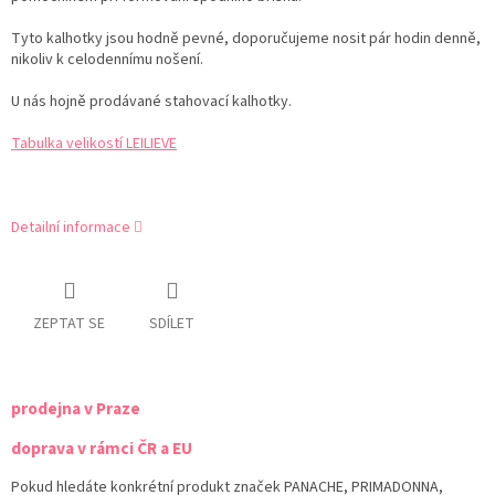
Tyto kalhotky jsou hodně pevné, doporučujeme nosit pár hodin denně,
nikoliv k celodennímu nošení.
U nás hojně prodávané stahovací kalhotky.
Tabulka velikostí LEILIEVE
Detailní informace
ZEPTAT SE
SDÍLET
prodejna v Praze
doprava v rámci ČR a EU
Pokud hledáte konkrétní produkt značek PANACHE, PRIMADONNA,