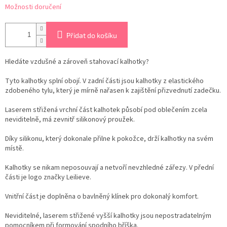
Možnosti doručení
Přidat do košíku
Hledáte vzdušné a zároveň stahovací kalhotky?
Tyto kalhotky splní obojí. V zadní části jsou kalhotky z elastického
zdobeného tylu, který je mírně nařasen k zajištění přizvednutí zadečku.
Laserem střižená vrchní část kalhotek působí pod oblečením zcela
neviditelně, má zevnitř silikonový proužek.
Díky silikonu, který dokonale přilne k pokožce, drží kalhotky na svém
místě.
Kalhotky se nikam neposouvají a netvoří nevzhledné zářezy. V přední
části je logo značky Leilieve.
Vnitřní část je doplněna o bavlněný klínek pro dokonalý komfort.
Neviditelné, laserem střižené vyšší kalhotky jsou nepostradatelným
pomocníkem při formování spodního bříška.