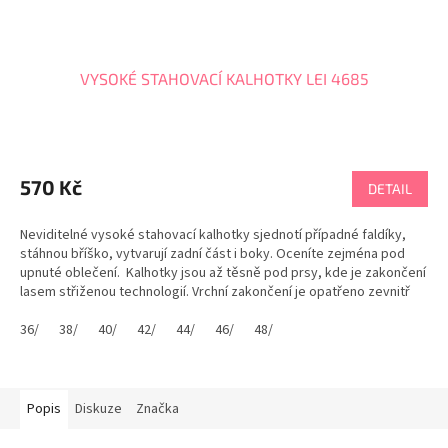
VYSOKÉ STAHOVACÍ KALHOTKY LEI 4685
Průměrné
hodnocení
produktu
570 Kč
DETAIL
je
5,0
Neviditelné vysoké stahovací kalhotky sjednotí případné faldíky,
z
stáhnou bříško, vytvarují zadní část i boky. Oceníte zejména pod
5
upnuté oblečení. Kalhotky jsou až těsně pod prsy, kde je zakončení
hvězdiček.
lasem střiženou technologií. Vrchní zakončení je opatřeno zevnitř
silikonovým proužkem. Aby...
36/
38/
40/
42/
44/
46/
48/
Popis
Diskuze
Značka