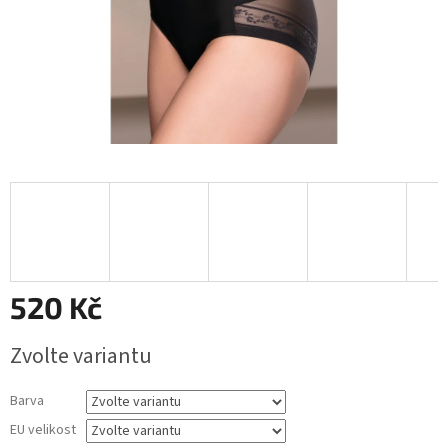
520 Kč
Měrná
Zvolte variantu
cena:
Barva
EU velikost