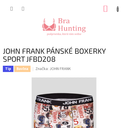
Přejít
NÁKUP
na
obsah
KOŠÍK
JOHN FRANK PÁNSKÉ BOXERKY
SPORT JFBD208
Značka:
JOHN FRANK
Tip
Bavlna