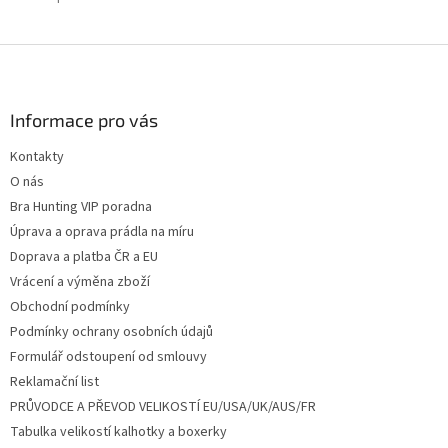
Z
á
p
a
Informace pro vás
t
Kontakty
í
O nás
Bra Hunting VIP poradna
Úprava a oprava prádla na míru
Doprava a platba ČR a EU
Vrácení a výměna zboží
Obchodní podmínky
Podmínky ochrany osobních údajů
Formulář odstoupení od smlouvy
Reklamační list
PRŮVODCE A PŘEVOD VELIKOSTÍ EU/USA/UK/AUS/FR
Tabulka velikostí kalhotky a boxerky