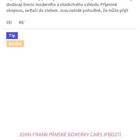
dodávají šmrnc moderního a mladistvého vzhledu. Příjemně
obejmou, netlačí do stehen. Jsou natolik pohodlné, že může přijít
myšlenka: mám nebo nemám boxerky na sobě? Maximální...
38/
44/
Tip
Bavlna
JOHN FRANK PÁNSKÉ BOXERKY CARS JFBD211