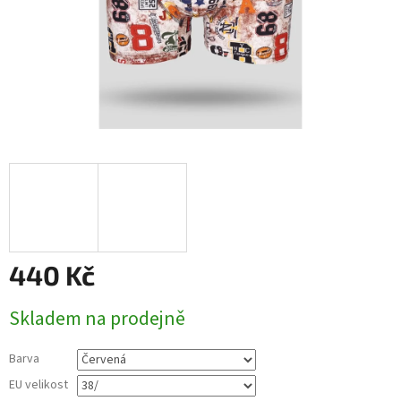
440 Kč
Měrná
Skladem na prodejně
cena:
Barva
EU velikost