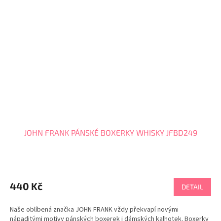
JOHN FRANK PÁNSKÉ BOXERKY WHISKY JFBD249
440 Kč
DETAIL
Naše oblíbená značka JOHN FRANK vždy překvapí novými
nápaditými motivy pánských boxerek i dámských kalhotek. Boxerky