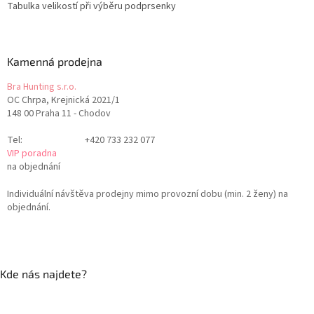
Tabulka velikostí při výběru podprsenky
Kamenná prodejna
Bra Hunting s.r.o.
OC Chrpa, Krejnická 2021/1
148 00 Praha 11 - Chodov
Tel:
+420 733 232 077
VIP poradna
na objednání
Individuální návštěva prodejny mimo provozní dobu (min. 2 ženy) na
objednání.
Kde nás najdete?