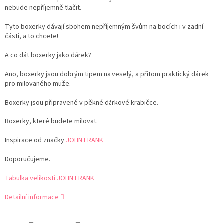
nebude nepříjemně tlačit.
Tyto boxerky dávají sbohem nepříjemným švům na bocích i v zadní
části, a to chcete!
A co dát boxerky jako dárek?
Ano, boxerky jsou dobrým tipem na veselý, a přitom praktický dárek
pro milovaného muže.
Boxerky jsou připravené v pěkné dárkové krabičce.
Boxerky, které budete milovat.
Inspirace od značky
JOHN FRANK
Doporučujeme.
Tabulka velikostí JOHN FRANK
Detailní informace