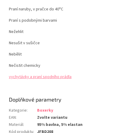
Praní naruby, v pračce do 40°C
Praní s podobnými barvami
Nežehlit
Nesušit v sušičce
Nebělit
Nečistit chemicky
vychytávky a praní spodního prádla
Doplňkové parametry
Kategorie
:
Boxerky
EAN
:
Zvolte variantu
Materiál
:
95% bavlna, 5% elastan
Kód produktu
:
JFBD208