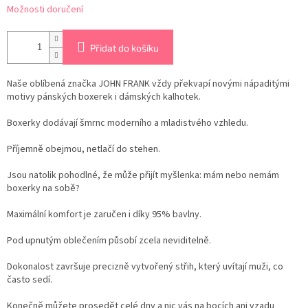
Možnosti doručení
Přidat do košíku
Naše oblíbená značka JOHN FRANK vždy překvapí novými nápaditými
motivy pánských boxerek i dámských kalhotek.
Boxerky dodávají šmrnc moderního a mladistvého vzhledu.
Příjemně obejmou, netlačí do stehen.
Jsou natolik pohodlné, že může přijít myšlenka: mám nebo nemám
boxerky na sobě?
Maximální komfort je zaručen i díky 95% bavlny.
Pod upnutým oblečením působí zcela neviditelně.
Dokonalost završuje precizně vytvořený střih, který uvítají muži, co
často sedí.
Konečně můžete prosedět celé dny a nic vás na bocích ani vzadu