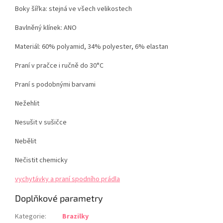
Boky šířka: stejná ve všech velikostech
Bavlněný klínek: ANO
Materiál:
60% polyamid, 34% polyester, 6% elastan
Praní v pračce i ručně do 30°C
Praní s podobnými barvami
Nežehlit
Nesušit v sušičce
Nebělit
Nečistit chemicky
vychytávky a praní spodního prádla
Doplňkové parametry
Kategorie
:
Brazilky