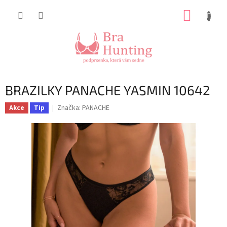
Přejít
NÁKUP
na
obsah
KOŠÍK
BRAZILKY PANACHE YASMIN 10642
Značka:
PANACHE
Akce
Tip