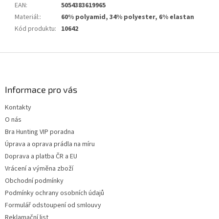
EAN
:
5054383619965
Materiál:
:
60% polyamid, 34% polyester, 6% elastan
Kód produktu
:
10642
Z
á
p
a
Informace pro vás
t
Kontakty
í
O nás
Bra Hunting VIP poradna
Úprava a oprava prádla na míru
Doprava a platba ČR a EU
Vrácení a výměna zboží
Obchodní podmínky
Podmínky ochrany osobních údajů
Formulář odstoupení od smlouvy
Reklamační list