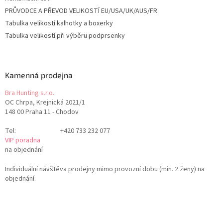
PRŮVODCE A PŘEVOD VELIKOSTÍ EU/USA/UK/AUS/FR
Tabulka velikostí kalhotky a boxerky
Tabulka velikostí při výběru podprsenky
Kamenná prodejna
Bra Hunting s.r.o.
OC Chrpa, Krejnická 2021/1
148 00 Praha 11 - Chodov
Tel:
+420 733 232 077
VIP poradna
na objednání
Individuální návštěva prodejny mimo provozní dobu (min. 2 ženy) na
objednání.