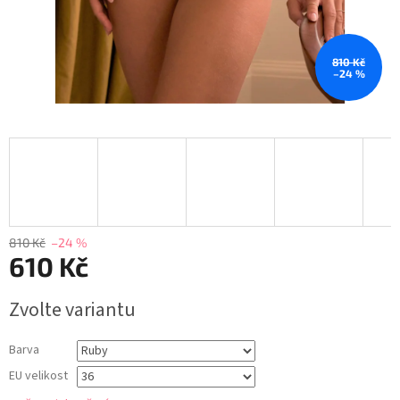
810 Kč
–24 %
810 Kč
–24 %
610 Kč
Měrná
Zvolte variantu
cena:
Barva
EU velikost