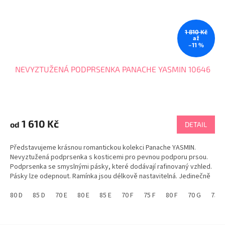
1 810 Kč
až
–11 %
NEVYZTUŽENÁ PODPRSENKA PANACHE YASMIN 10646
1 610 Kč
od
DETAIL
Představujeme krásnou romantickou kolekci Panache YASMIN.
Nevyztužená podprsenka s kosticemi pro pevnou podporu prsou.
Podprsenka se smyslnými pásky, které dodávají rafinovaný vzhled.
Pásky lze odepnout. Ramínka jsou délkově nastavitelná. Jedinečně
vypracovaný střih z kvalitních pevných...
80 D
85 D
70 E
80 E
85 E
70 F
75 F
80 F
70 G
75 G