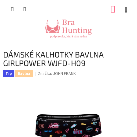
Přejít
NÁKUP
na
obsah
KOŠÍK
DÁMSKÉ KALHOTKY BAVLNA
GIRLPOWER WJFD-H09
Značka:
JOHN FRANK
Tip
Bavlna