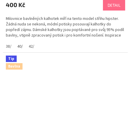
400 Kč
DETAIL
Milovnice bavlněných kalhotek míří na tento model střihu hipster.
Žádná nuda se nekoná, módní potisky posouvají kalhotky do
popředí zájmu. Dámské kalhotky jsou poptávané pro svůj 95% podíl
bavlny, vtipně zpracovaný potisk i pro komfortní nošení. Inspirace
od značky JOHN FRANK Doporučujeme....
38/
40/
42/
Tip
Bavlna