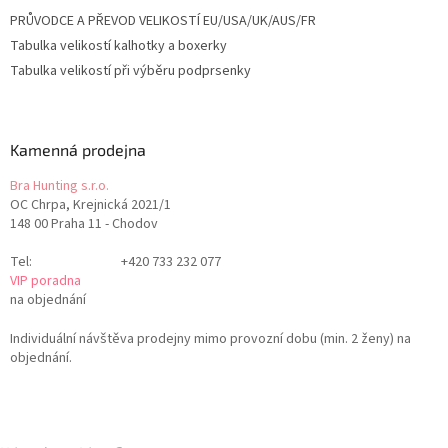
PRŮVODCE A PŘEVOD VELIKOSTÍ EU/USA/UK/AUS/FR
Tabulka velikostí kalhotky a boxerky
Tabulka velikostí při výběru podprsenky
Kamenná prodejna
Bra Hunting s.r.o.
OC Chrpa, Krejnická 2021/1
148 00 Praha 11 - Chodov
Tel:
+420 733 232 077
VIP poradna
na objednání
Individuální návštěva prodejny mimo provozní dobu (min. 2 ženy) na
objednání.