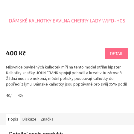
DÁMSKÉ KALHOTKY BAVLNA CHERRY LADY WJFD-H05
400 Kč
DETAIL
Milovnice bavlněných kalhotek míří na tento model střihu hipster.
Kalhotky značky JOHN FRANK spojují pohodlí a kreativitu zároveň.
Žádná nuda se nekoná, módní potisky posouvají kalhotky do
popředí zájmu. Dámské kalhotky jsou poptávané pro svůj 95% podíl
bavlny, vtipně zpracovaný potisk i pro...
40/
42/
Popis
Diskuze
Značka
Detailní popis produktu