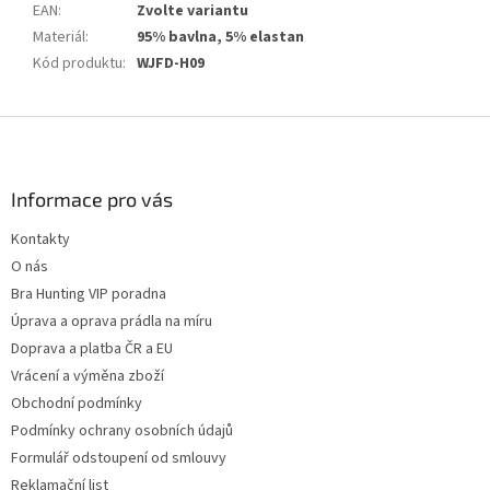
EAN
:
Zvolte variantu
Materiál
:
95% bavlna, 5% elastan
Kód produktu
:
WJFD-H09
Z
á
p
a
Informace pro vás
t
Kontakty
í
O nás
Bra Hunting VIP poradna
Úprava a oprava prádla na míru
Doprava a platba ČR a EU
Vrácení a výměna zboží
Obchodní podmínky
Podmínky ochrany osobních údajů
Formulář odstoupení od smlouvy
Reklamační list