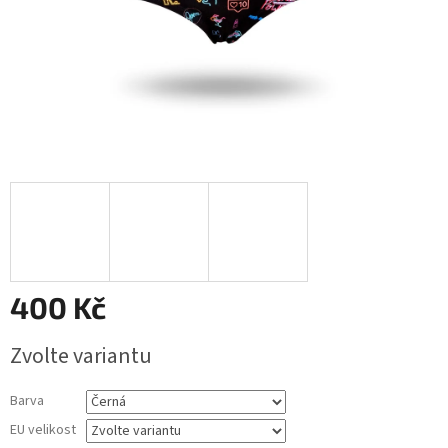
400 Kč
Měrná
Zvolte variantu
cena:
Barva
EU velikost