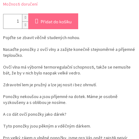
Možnosti doručení
Přidat do košíku
Pojďte se zbavit věčně studených nohou.
Nasaďte ponožky z ovčí vlny a zažijte konečně stejnoměrné a příjemné
teploučko.
Ovčí vlna má výborné termoregulační schopnosti, takže se nemusíte
bát, že by v nich bylo naopak velké vedro.
Zdravotní lem je pružný a lze jej nosit i bez ohrnutí.
Ponožky nekoušou a jsou příjemné na dotek. Máme je osobně
vyzkoušeny a s oblibou je nosíme.
A co dát ovčí ponožky jako dárek?
Tyto ponožky jsou pěkným a vděčným dárkem.
Pro velký zájem o vlněné ponožky, jsme pro Vás opět zajistili nejvíc