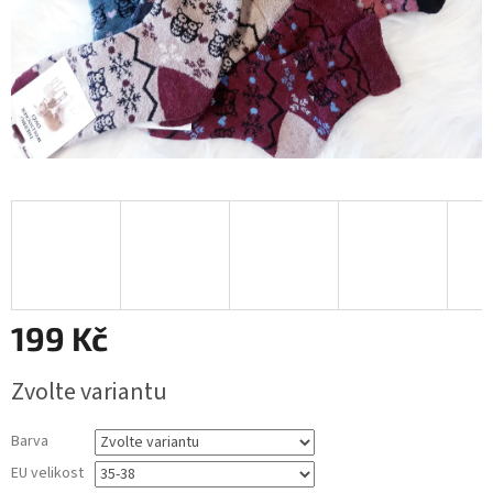
199 Kč
Měrná
Zvolte variantu
cena:
Barva
EU velikost