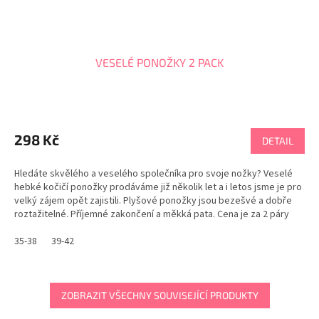
VESELÉ PONOŽKY 2 PACK
Průměrné
hodnocení
produktu
298 Kč
DETAIL
je
5,0
Hledáte skvělého a veselého společníka pro svoje nožky? Veselé
z
hebké kočičí ponožky prodáváme již několik let a i letos jsme je pro
5
velký zájem opět zajistili. Plyšové ponožky jsou bezešvé a dobře
hvězdiček.
roztažitelné. Příjemné zakončení a měkká pata. Cena je za 2 páry
ponožek. Ponožky...
35-38
39-42
ZOBRAZIT VŠECHNY SOUVISEJÍCÍ PRODUKTY