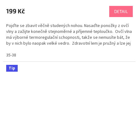
hodnocení
produktu
199 Kč
DETAIL
je
5,0
Pojďte se zbavit věčně studených nohou. Nasaďte ponožky z ovčí
z
vlny a zažijte konečně stejnoměrné a příjemné teploučko. Ovčí vlna
5
má výborné termoregulační schopnosti, takže se nemusíte bát, že
hvězdiček.
by v nich bylo naopak velké vedro. Zdravotní lem je pružný a lze jej
nosit i bez ohrnutí....
35-38
Tip