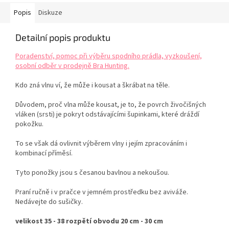
Popis
Diskuze
Detailní popis produktu
Poradenství, pomoc při výběru spodního prádla, vyzkoušení,
osobní odběr v prodejně Bra Hunting.
Kdo zná vlnu ví, že může i kousat a škrábat na těle.
Důvodem, proč vlna může kousat, je to, že povrch živočišných
vláken (srsti) je pokryt odstávajícími šupinkami, které dráždí
pokožku.
To se však dá ovlivnit výběrem vlny i jejím zpracováním i
kombinací příměsí.
Tyto ponožky jsou s česanou bavlnou a nekoušou.
Praní ručně i v pračce v jemném prostředku bez aviváže.
Nedávejte do sušičky.
velikost 35 - 38 rozpětí obvodu 20 cm - 30 cm