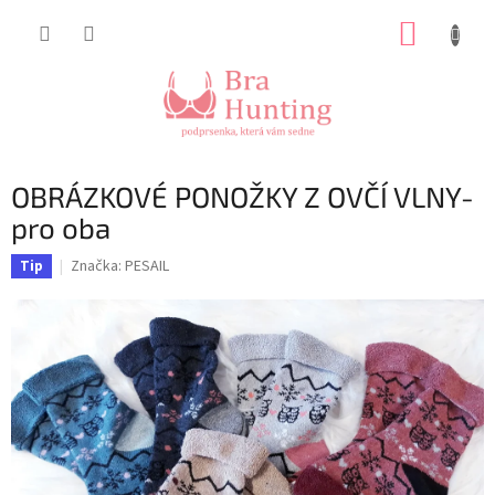
Přejít
NÁKUP
na
obsah
KOŠÍK
OBRÁZKOVÉ PONOŽKY Z OVČÍ VLNY-
pro oba
Značka:
PESAIL
Tip