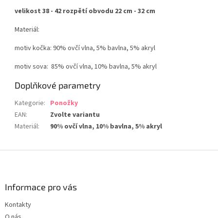
velikost 38 - 42 rozpětí obvodu 22 cm - 32 cm
Materiál:
motiv kočka: 90% ovčí vlna, 5% bavlna, 5% akryl
motiv sova: 85% ovčí vlna, 10% bavlna, 5% akryl
Doplňkové parametry
Kategorie
:
Ponožky
EAN
:
Zvolte variantu
Materiál
:
90% ovčí vlna, 10% bavlna, 5% akryl
Z
á
p
a
Informace pro vás
t
Kontakty
í
O nás