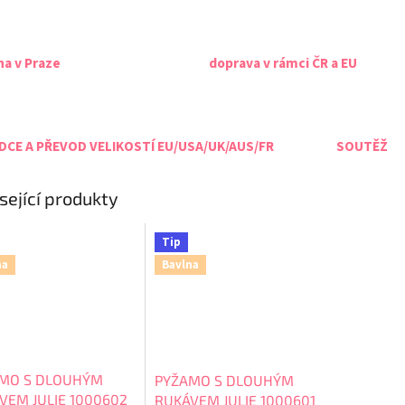
na v Praze
doprava v rámci ČR a EU
CE A PŘEVOD VELIKOSTÍ EU/USA/UK/AUS/FR
SOUTĚŽ
sející produkty
Tip
na
Bavlna
MO S DLOUHÝM
PYŽAMO S DLOUHÝM
VEM JULIE 1000602
RUKÁVEM JULIE 1000601