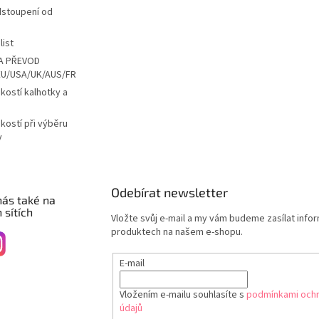
dstoupení od
list
A PŘEVOD
EU/USA/UK/AUS/FR
ikostí kalhotky a
ikostí při výběru
y
Odebírat newsletter
nás také na
 sítích
Vložte svůj e-mail a my vám budeme zasílat info
produktech na našem e-shopu.
E-mail
Vložením e-mailu souhlasíte s
podmínkami ochr
údajů