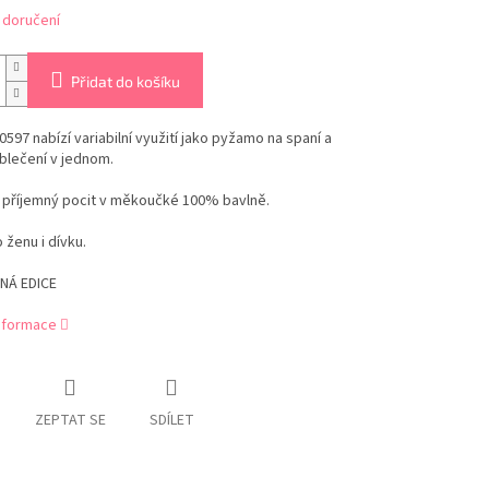
 doručení
Přidat do košíku
0597 nabízí variabilní využití jako pyžamo na spaní a
blečení v jednom.
a příjemný pocit v měkoučké 100% bavlně.
 ženu i dívku.
NÁ EDICE
informace
ZEPTAT SE
SDÍLET