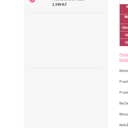
1 390 Kč
Pora
Hunti
Mater
Praní
Pran
Neže
Nesu
Nebě