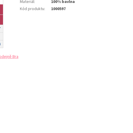
Materiál
:
100% bavlna
Kód produktu
:
1000597
odejně Bra