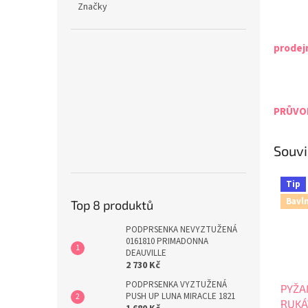
Značky
prodej
PRŮVOD
Souvi
Tip
Bavl
Top 8 produktů
PODPRSENKA NEVYZTUŽENÁ
0161810 PRIMADONNA
DEAUVILLE
2 730 Kč
PODPRSENKA VYZTUŽENÁ
PYŽA
PUSH UP LUNA MIRACLE 1821
RUKÁ