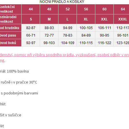
denství, pomoc při výběru spodního prádla, vyzkoušení, osobní odběr v pr
ng.
iál: 100
% bavlna
 ručně i v pračce 30°C
í s podobnými barvami
hlit
šit v sušičce
lit