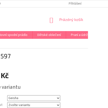
OPRAVA PRÁDLA NA MÍRU
DOPRAVA A PLATBA ČR A EU
Přihlášení
VRÁCENÍ A V
NÁKUPNÍ
Prázdný košík
KOŠÍK
tovní spodní prádlo
Dětské oblečení
Praní a údržba
Kont
0597
 Kč
e variantu
st