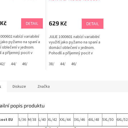
 Kč
629 Kč
DETAIL
DETAIL
000602 nabízí variabilní
JULIE 1000601 nabízí variabilní
í jako pyžamo na spaní a
využití jako pyžamo na spaní a
 oblečení v jednom.
domácí oblečení v jednom.
í a příjemný pocit v
Pohodlí a příjemný pocit v
čké 100% bavlně. Dárek
měkoučké 100% bavlně. Dárek
nu i dívku. LIMITOVANÁ
42/
44/
46/
pro ženu i dívku. LIMITOVANÁ
38/
44/
46/
EDICE
s
Diskuze
Značka
ailní popis produktu
kost EU
S/36
M/38
L/40
XL/42
XXL/44
3XL/46
4XL/48
5XL/50
6XL/52