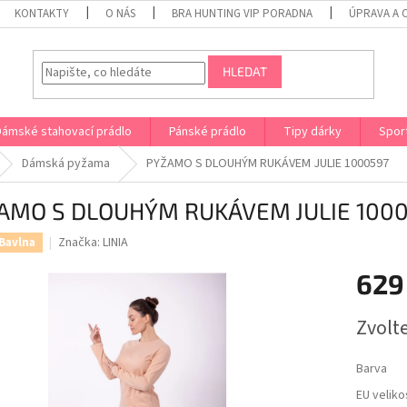
KONTAKTY
O NÁS
BRA HUNTING VIP PORADNA
ÚPRAVA A 
HLEDAT
Dámské stahovací prádlo
Pánské prádlo
Tipy dárky
Spor
Dámská pyžama
PYŽAMO S DLOUHÝM RUKÁVEM JULIE 1000597
AMO S DLOUHÝM RUKÁVEM JULIE 100
Značka:
LINIA
Bavlna
629
Měrná
Zvolt
cena:
Barva
EU veliko