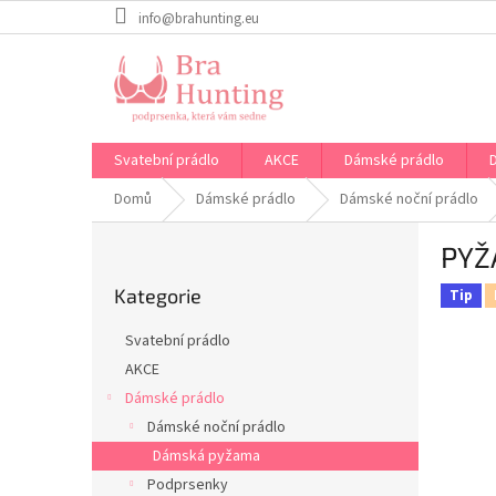
Přejít
info@brahunting.eu
na
obsah
Svatební prádlo
AKCE
Dámské prádlo
Domů
Dámské prádlo
Dámské noční prádlo
P
PYŽ
o
Přeskočit
s
Kategorie
kategorie
Tip
t
r
Svatební prádlo
a
AKCE
n
Dámské prádlo
n
í
Dámské noční prádlo
p
Dámská pyžama
a
Podprsenky