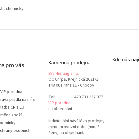
stit chemicky
Kde nás naj
Kamenná prodejna
e pro vás
Bra Hunting s.r.o.
OC Chrpa, Krejnická 2021/1
148 00 Praha 11 - Chodov
 VIP poradna
Tel:
+420 733 232 077
rava prádla na míru
VIP poradna
latba ČR a EU
na objednání
ýměna zboží
Individuální návštěva prodejny
podmínky
mimo provozní dobu (min. 2
chrany osobních
ženy) na objednání.