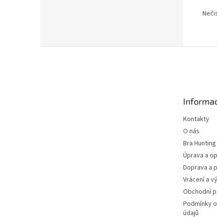
Neči
Z
á
p
a
t
Informac
í
Kontakty
O nás
Bra Hunting
Úprava a op
Doprava a p
Vrácení a v
Obchodní 
Podmínky o
údajů