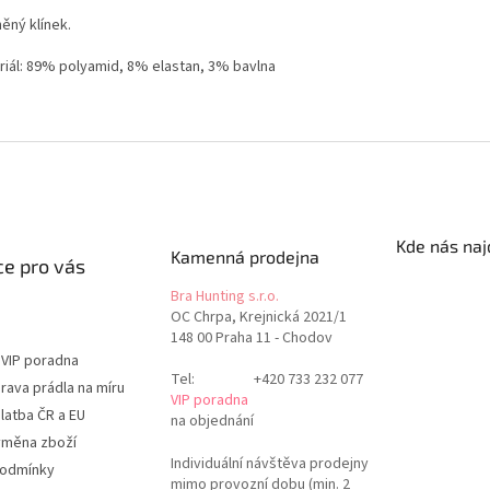
ěný klínek.
riál: 89% polyamid, 8% elastan, 3% bavlna
Kde nás naj
Kamenná prodejna
e pro vás
Bra Hunting s.r.o.
OC Chrpa, Krejnická 2021/1
148 00 Praha 11 - Chodov
 VIP poradna
Tel:
+420 733 232 077
rava prádla na míru
VIP poradna
latba ČR a EU
na objednání
ýměna zboží
Individuální návštěva prodejny
podmínky
mimo provozní dobu (min. 2