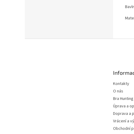
Bavln
Mate
Z
á
p
a
t
Informac
í
Kontakty
O nás
Bra Hunting
Úprava a op
Doprava a p
Vrácení a v
Obchodní 