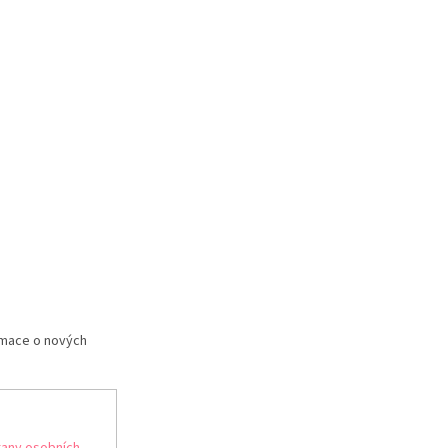
rmace o nových
any osobních