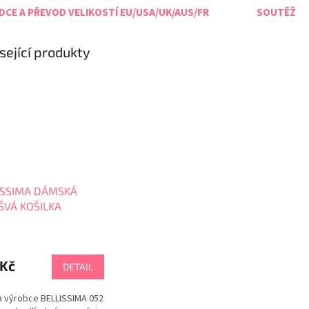
CE A PŘEVOD VELIKOSTÍ EU/USA/UK/AUS/FR
SOUTĚŽ
sející produkty
ISSIMA DÁMSKÁ
ŠVÁ KOŠILKA
OVLÁKNO 052
rné
cení
ktu
 Kč
DETAIL
a výrobce BELLISSIMA 052