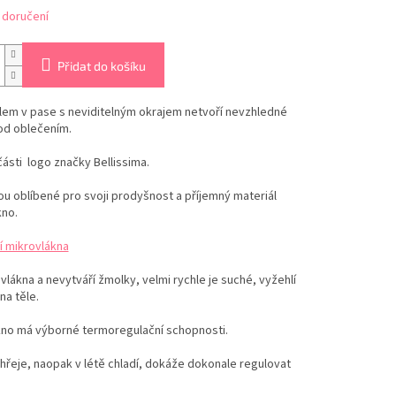
 doručení
Přidat do košíku
lem v pase s neviditelným okrajem netvoří nevzhledné
od oblečením.
části logo značky Bellissima.
ou oblíbené pro svoji prodyšnost a příjemný materiál
kno.
í mikrovlákna
vlákna a nevytváří žmolky, velmi rychle je suché, vyžehlí
na těle.
kno má výborné termoregulační schopnosti.
hřeje, naopak v létě chladí, dokáže dokonale regulovat