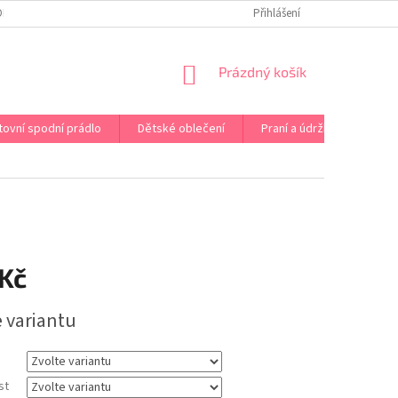
OPRAVA PRÁDLA NA MÍRU
DOPRAVA A PLATBA ČR A EU
Přihlášení
VRÁCENÍ A V
NÁKUPNÍ
Prázdný košík
KOŠÍK
tovní spodní prádlo
Dětské oblečení
Praní a údržba
Kont
 Kč
e variantu
st