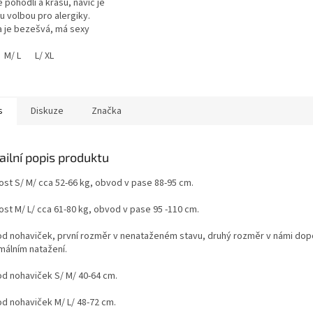
e pohodlí a krásu, navíc je
u volbou pro alergiky.
ček.
a je bezešvá, má sexy
ramínka a je vyrobena z
ného mikrovlákna. Díky
M/ L
L/ XL
nosti je oblíbená na
i celodenní nošení.
 elastický spodní okraj
am nevyhrnuje a drží na...
s
Diskuze
Značka
ailní popis produktu
kost S/ M/ cca 52-66 kg, obvod v pase 88-95 cm.
ost M/ L/ cca 61-80 kg, obvod v pase 95 -110 cm.
d nohaviček, první rozměr v nenataženém stavu, druhý rozměr v námi d
málním natažení.
d nohaviček S/ M/ 40-64 cm.
d nohaviček M/ L/ 48-72 cm.