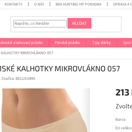
KONTAKTY
O NÁS
BRA HUNTING VIP PORADNA
ÚPRAVA A 
HLEDAT
Dámské stahovací prádlo
Pánské prádlo
Tipy dárky
Spor
 KALHOTKY MIKROVLÁKNO 057
SKÉ KALHOTKY MIKROVLÁKNO 057
Značka:
BELLISSIMA
213
Měrná
Zvolt
cena:
Barva
EU veliko