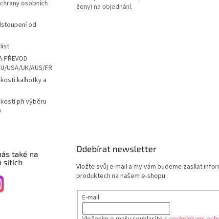
chrany osobních
ženy) na objednání.
dstoupení od
list
A PŘEVOD
EU/USA/UK/AUS/FR
ikostí kalhotky a
ikostí při výběru
y
Odebírat newsletter
nás také na
 sítích
Vložte svůj e-mail a my vám budeme zasílat info
produktech na našem e-shopu.
E-mail
Vložením e-mailu souhlasíte s
podmínkami ochr