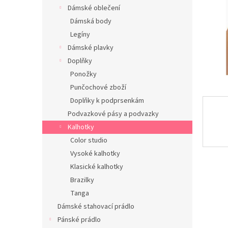
n
Dámské oblečení
e
Dámská body
l
Legíny
Dámské plavky
Doplňky
Ponožky
Punčochové zboží
Doplňky k podprsenkám
Podvazkové pásy a podvazky
Kalhotky
Color studio
Vysoké kalhotky
Klasické kalhotky
Brazilky
Tanga
Dámské stahovací prádlo
Pánské prádlo