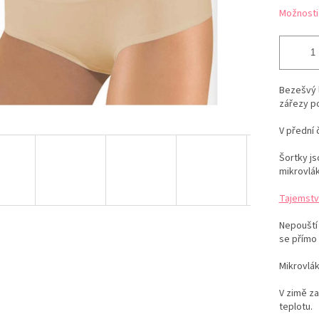
Možnosti
Bezešvý 
zářezy p
V přední 
Šortky js
mikrovlá
Tajemstv
Nepouští 
se přímo 
Mikrovlá
V zimě za
teplotu.