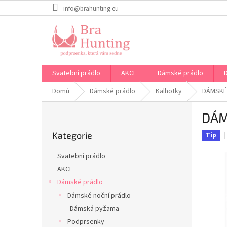
Přejít
info@brahunting.eu
na
obsah
Svatební prádlo
AKCE
Dámské prádlo
Domů
Dámské prádlo
Kalhotky
DÁMSKÉ
P
DÁM
o
Přeskočit
s
Kategorie
kategorie
Tip
t
r
Svatební prádlo
a
AKCE
n
Dámské prádlo
n
í
Dámské noční prádlo
p
Dámská pyžama
a
Podprsenky