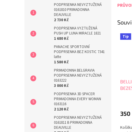
PODPRSENKA NEVYZTUŽENÁ
PRŮVOD
0161810 PRIMADONNA
DEAUVILLE
2 730 Kč
Souvi
PODPRSENKA VYZTUŽENÁ
PUSH UP LUNA MIRACLE 1821
Tip
1 680 Kč
PANACHE SPORTOVNÍ
PODPRSENKA BEZ KOSTIC 7341
latte
1 580 Kč
PRIMADONNA BELGRAVIA
PODPRSENKA NEVYZTUŽENÁ
0163222
BELL
3 000 Kč
BEZE
PODPRSENKA 3D SPACER
MIKR
PRIMADONNA EVERY WOMAN
Průmě
0163116
hodno
2 120 Kč
produ
350
je
PODPRSENKA NEVYZTUŽENÁ
0161811 B PRIMADONNA
5,0
Košilk
DEAUVILLE
z