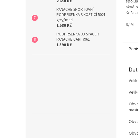
2 630 Kč
spojuj
5
skvělo
hvězdi
PANACHE SPORTOVNÍ
Košilk
PODPRSENKA S KOSTICÍ 5021
tenká 
grey/marl
příjem
S/ M
1 580 Kč
prodyš
PODPRSENKA 3D SPACER
sport 
PANACHE CARI 7961
Vysoce
1 390 Kč
se nik
Popi
Det
Veli
Velik
Obvo
maxi
Obvo
Obvo