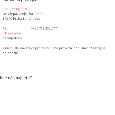
Bra Hunting s.r.o.
OC Chrpa, Krejnická 2021/1
148 00 Praha 11 - Chodov
Tel:
+420 733 232 077
VIP poradna
na objednání
Individuální návštěva prodejny mimo provozní dobu (min. 2 ženy) na
objednání.
Kde nás najdete?