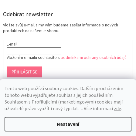
Odebírat newsletter
Vložte svůj e-mail a my vám budeme zasílat informace o nových
produktech na našem e-shopu.
E-mail
Vložením e-mailu souhlasíte s
podmínkami ochrany osobních údajů
PŘIHLÁSIT SE
Tento web používá soubory cookies. Dalším procházením
tohoto webu vyjadřujete souhlas s jejich používáním.
S
ouhlasem s Profilujícími (marketingovými) cookies mají
uživatelé právo využít i nový typ dat.
.. Více informací
zde
.
Nastavení
Vytvořil Shoptet