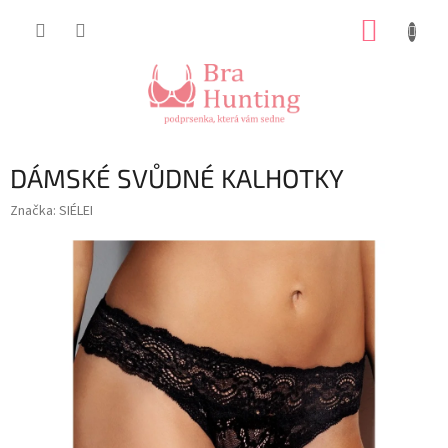
Přejít
NÁKUP
na
obsah
KOŠÍK
DÁMSKÉ SVŮDNÉ KALHOTKY
Značka:
SIÉLEI