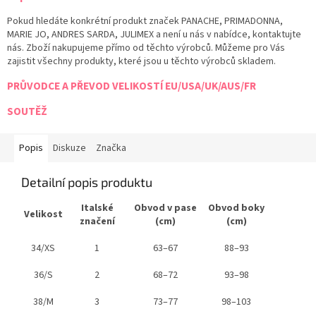
Pokud hledáte konkrétní produkt značek PANACHE, PRIMADONNA,
MARIE JO, ANDRES SARDA, JULIMEX a není u nás v nabídce, kontaktujte
nás. Zboží nakupujeme přímo od těchto výrobců. Můžeme pro Vás
zajistit všechny produkty, které jsou u těchto výrobců skladem.
PRŮVODCE A PŘEVOD VELIKOSTÍ EU/USA/UK/AUS/FR
SOUTĚŽ
Popis
Diskuze
Značka
Detailní popis produktu
Italské
Obvod v pase
Obvod boky
Velikost
značení
(cm)
(cm)
34/XS
1
63–67
88–93
36/S
2
68–72
93–98
38/M
3
73–77
98–103