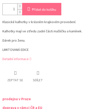
Přidat do košíku
Klasické kalhotky v krásném krajkovém provedení.
Kalhotky mají ve středu zadní části mašličku a kamínek.
Dárek pro ženu.
LIMITOVANÁ EDICE
Detailní informace
ZEPTAT SE
SDÍLET
prodejna v Praze
doprava v rámci ČR a EU