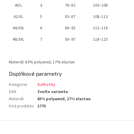
40/L
4
78–82
103–108
42/XL
5
83–87
108–113
44/XXL
6
88–92
113–118
46/3XL
7
93–97
118–123
Materiál: 83% polyamid, 17% elastan
Doplňkové parametry
Kategorie
:
Kalhotky
EAN
:
Zvolte variantu
Materiál
:
83% polyamid, 17% elastan
Kód produktu
:
1775
Z
á