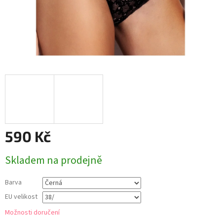
590 Kč
Měrná
Skladem na prodejně
cena:
Barva
EU velikost
Možnosti doručení