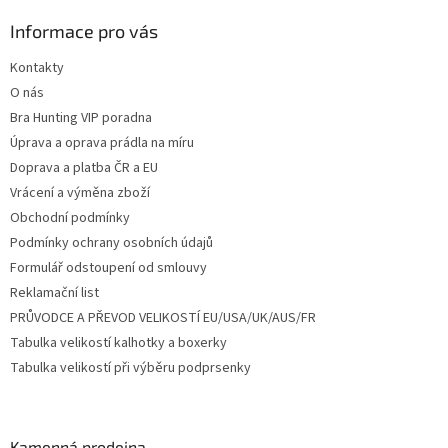
p
a
Informace pro vás
t
Kontakty
í
O nás
Bra Hunting VIP poradna
Úprava a oprava prádla na míru
Doprava a platba ČR a EU
Vrácení a výměna zboží
Obchodní podmínky
Podmínky ochrany osobních údajů
Formulář odstoupení od smlouvy
Reklamační list
PRŮVODCE A PŘEVOD VELIKOSTÍ EU/USA/UK/AUS/FR
Tabulka velikostí kalhotky a boxerky
Tabulka velikostí při výběru podprsenky
Kamenná prodejna