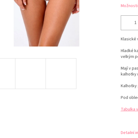
Možnosti
Klasické 
Hladké ka
velkým p
Mají v pa
kalhotky 
Kalhotky 
Pod obleč
Tabulka 
Detailní 