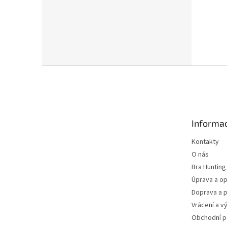
Z
á
p
a
t
Informac
í
Kontakty
O nás
Bra Hunting
Úprava a op
Doprava a p
Vrácení a v
Obchodní 