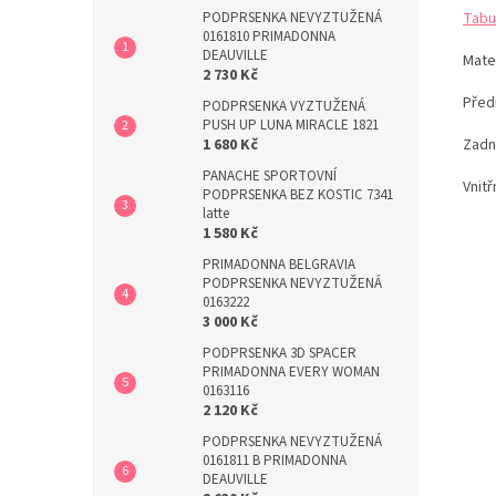
PODPRSENKA NEVYZTUŽENÁ
Tabu
0161810 PRIMADONNA
DEAUVILLE
Mater
2 730 Kč
Před
PODPRSENKA VYZTUŽENÁ
PUSH UP LUNA MIRACLE 1821
1 680 Kč
Zadn
PANACHE SPORTOVNÍ
Vnitř
PODPRSENKA BEZ KOSTIC 7341
latte
1 580 Kč
PRIMADONNA BELGRAVIA
PODPRSENKA NEVYZTUŽENÁ
0163222
3 000 Kč
PODPRSENKA 3D SPACER
PRIMADONNA EVERY WOMAN
0163116
2 120 Kč
PODPRSENKA NEVYZTUŽENÁ
0161811 B PRIMADONNA
DEAUVILLE