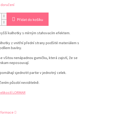
 doručení
Přidat do košíku
vyšší kalhotky s mírným stahovacím efektem.
lhotky z vnitřní přední strany podšité materiálem s
odílem bavlny.
se všitou nenápadnou gumičku, která zajistí, že se
nikam neposouvají.
pomáhají sjednotit partie v jednotný celek.
ením působí neviditelně.
velikostí LORMAR
informace