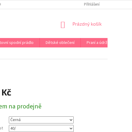
OPRAVA PRÁDLA NA MÍRU
DOPRAVA A PLATBA ČR A EU
Přihlášení
VRÁCENÍ A V
NÁKUPNÍ
Prázdný košík
KOŠÍK
tovní spodní prádlo
Dětské oblečení
Praní a údržba
Kont
 Kč
em na prodejně
st