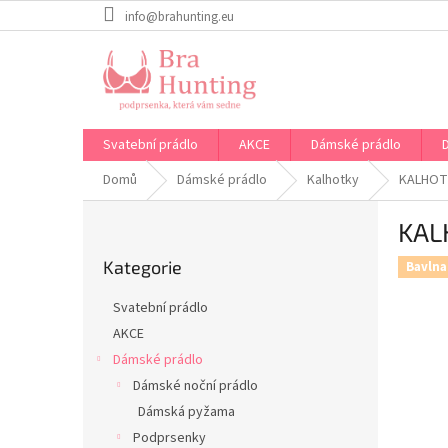
Přejít
info@brahunting.eu
na
obsah
Svatební prádlo
AKCE
Dámské prádlo
Domů
Dámské prádlo
Kalhotky
KALHOT
P
KAL
o
Přeskočit
s
Kategorie
kategorie
Bavlna
t
r
Svatební prádlo
a
AKCE
n
Dámské prádlo
n
í
Dámské noční prádlo
p
Dámská pyžama
a
Podprsenky