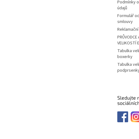
Podmínky o
údajů
Formulář o
smlouvy
Reklamační 
PRŮVODCE 
VELIKOSTÍ 
Tabulka vel
boxerky
Tabulka vel
podprsenk
Sledujte 
sociálních