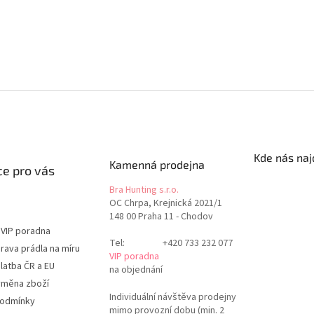
Kde nás naj
Kamenná prodejna
e pro vás
Bra Hunting s.r.o.
OC Chrpa, Krejnická 2021/1
148 00 Praha 11 - Chodov
 VIP poradna
Tel:
+420 733 232 077
rava prádla na míru
VIP poradna
latba ČR a EU
na objednání
ýměna zboží
Individuální návštěva prodejny
podmínky
mimo provozní dobu (min. 2