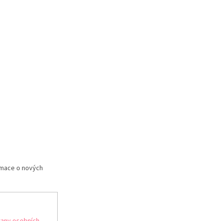
rmace o nových
any osobních