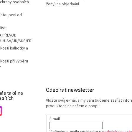
chrany osobních
ženy) na objednání.
dstoupení od
list
A PŘEVOD
EU/USA/UK/AUS/FR
ikostí kalhotky a
ikostí při výběru
y
Odebírat newsletter
nás také na
 sítích
Vložte svůj e-mail a my vám budeme zasílat info
produktech na našem e-shopu.
E-mail
Vložením e-mailu souhlasíte s
podmínkami ochr