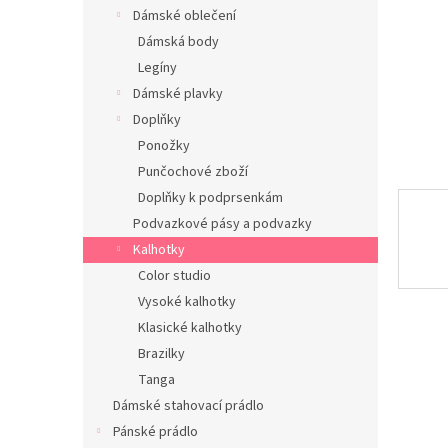
n
Dámské oblečení
e
Dámská body
l
Legíny
Dámské plavky
Doplňky
Ponožky
Punčochové zboží
Doplňky k podprsenkám
Podvazkové pásy a podvazky
Kalhotky
Color studio
Vysoké kalhotky
Klasické kalhotky
Brazilky
Tanga
Dámské stahovací prádlo
Pánské prádlo