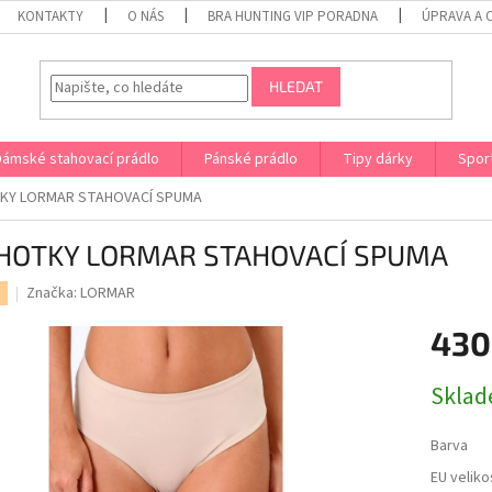
KONTAKTY
O NÁS
BRA HUNTING VIP PORADNA
ÚPRAVA A 
HLEDAT
Dámské stahovací prádlo
Pánské prádlo
Tipy dárky
Spor
KY LORMAR STAHOVACÍ SPUMA
HOTKY LORMAR STAHOVACÍ SPUMA
Značka:
LORMAR
430
Měrná
Sklad
cena:
Barva
EU veliko