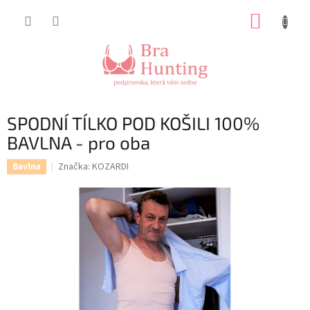
Přejít
NÁKUP
na
obsah
KOŠÍK
SPODNÍ TÍLKO POD KOŠILI 100%
BAVLNA - pro oba
Značka:
KOZARDI
Bavlna