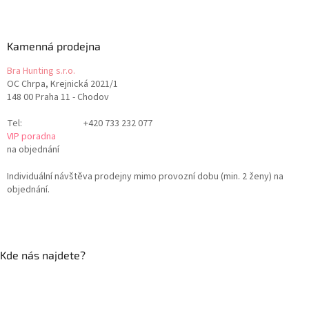
Kamenná prodejna
Bra Hunting s.r.o.
OC Chrpa, Krejnická 2021/1
148 00 Praha 11 - Chodov
Tel:
+420 733 232 077
VIP poradna
na objednání
Individuální návštěva prodejny mimo provozní dobu (min. 2 ženy) na
objednání.
Kde nás najdete?