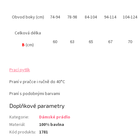
Obvod boky (cm)
74-94
78-98
84-104
94-114
104-124
Celková délka
60
63
65
67
70
B
(cm)
Prací pytlík
Praní v pračce i ručně do 40°C
Praní s podobnými barvami
Doplňkové parametry
Kategorie
:
Dámské prádlo
Materiál
:
100% bavlna
Kód produktu
:
1781