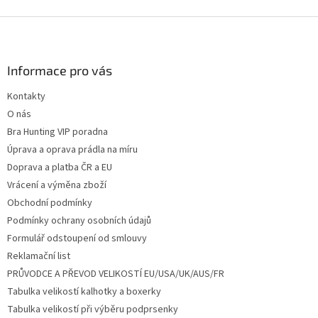
Z
á
p
a
Informace pro vás
t
Kontakty
í
O nás
Bra Hunting VIP poradna
Úprava a oprava prádla na míru
Doprava a platba ČR a EU
Vrácení a výměna zboží
Obchodní podmínky
Podmínky ochrany osobních údajů
Formulář odstoupení od smlouvy
Reklamační list
PRŮVODCE A PŘEVOD VELIKOSTÍ EU/USA/UK/AUS/FR
Tabulka velikostí kalhotky a boxerky
Tabulka velikostí při výběru podprsenky