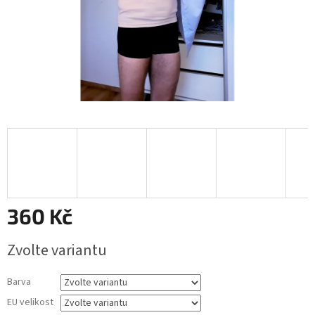
360 Kč
Měrná
Zvolte variantu
cena:
Barva
EU velikost