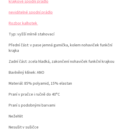
krajkové spodní prádlo
neviditelné spodní prádlo
Rozbor kalhotek
Typ: vyšší mírně stahovací
Přední část: v pase jemná gumička, kolem nohaviček funkční
krajka
Zadní část: zcela hladká, zakončení nohaviček funkční krajkou
Bavlněný klínek: ANO
Materiál:
85% polyamid, 15% elastan
Praní v pračce i ručně do 40°C
Praní s podobnými barvami
Nežehlit
Nesušit v sušičce