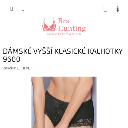
Přejít
NÁKUP
na
obsah
KOŠÍK
DÁMSKÉ VYŠŠÍ KLASICKÉ KALHOTKY
9600
Značka:
LEILIEVE