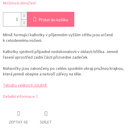
Možnosti doručení
Přidat do košíku
Mírně formující kalhotky v příjemném vyšším střihu jsou určené
k celodennímu nošení.
Kalhotky sjednotí případné nedokonalosti v oblasti bříška. Jemné
řasení uprostřed zadní části přizvedne zadeček.
Nohavičky jsou zakončeny po celém spodním okraji pružnou krajkou,
která jemně obejme a netvoří zářezy na těle.
Tabulka velikostí LEILIEVE
Detailní informace
ZEPTAT SE
SDÍLET