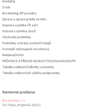
Kontakty
í
O nás
Bra Hunting VIP poradna
Úprava a oprava prádla na míru
Doprava a platba ČR a EU
Vrácení a výměna zboží
Obchodní podmínky
Podmínky ochrany osobních údajů
Formulář odstoupení od smlouvy
Reklamační list
PRŮVODCE A PŘEVOD VELIKOSTÍ EU/USA/UK/AUS/FR
Tabulka velikostí kalhotky a boxerky
Tabulka velikostí při výběru podprsenky
Kamenná prodejna
Bra Hunting s.r.o.
OC Chrpa, Krejnická 2021/1