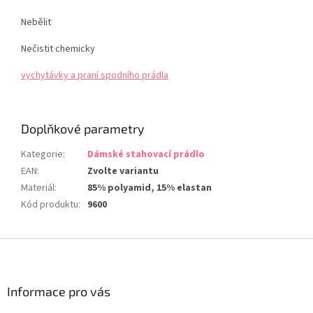
Nebělit
Nečistit chemicky
vychytávky a praní spodního prádla
Doplňkové parametry
Kategorie
:
Dámské stahovací prádlo
EAN
:
Zvolte variantu
Materiál
:
85% polyamid, 15% elastan
Kód produktu
:
9600
Z
á
p
a
Informace pro vás
t