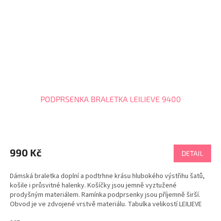
PODPRSENKA BRALETKA LEILIEVE 9400
990 Kč
DETAIL
Dámská braletka doplní a podtrhne krásu hlubokého výstřihu šatů,
košile i průsvitné halenky. Košíčky jsou jemně vyztužené
prodyšným materiálem. Ramínka podprsenky jsou příjemně širší.
Obvod je ve zdvojené vrstvě materiálu. Tabulka velikostí LEILIEVE