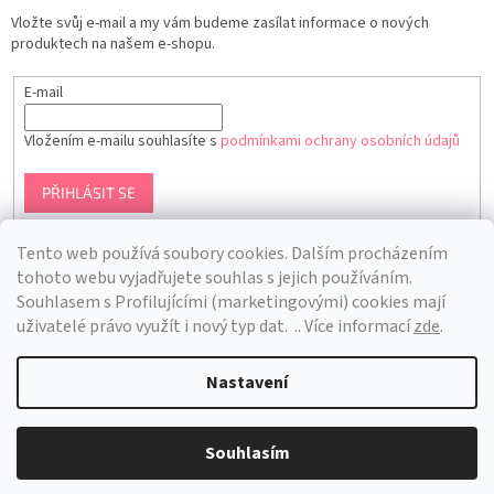
Vložte svůj e-mail a my vám budeme zasílat informace o nových
produktech na našem e-shopu.
E-mail
Vložením e-mailu souhlasíte s
podmínkami ochrany osobních údajů
PŘIHLÁSIT SE
Tento web používá soubory cookies. Dalším procházením
tohoto webu vyjadřujete souhlas s jejich používáním.
S
ouhlasem s Profilujícími (marketingovými) cookies mají
uživatelé právo využít i nový typ dat.
.. Více informací
zde
.
Nastavení
Vytvořil Shoptet
Souhlasím
Copyright 2026
Bra Hunting
. Všechna práva vyhrazena.