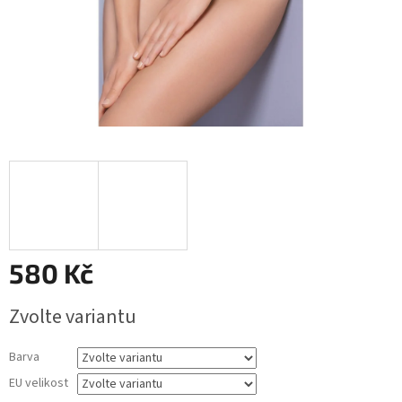
580 Kč
Měrná
Zvolte variantu
cena:
Barva
EU velikost