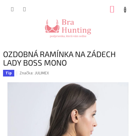
Přejít
NÁKUP
na
obsah
KOŠÍK
OZDOBNÁ RAMÍNKA NA ZÁDECH
LADY BOSS MONO
Značka:
JULIMEX
Tip