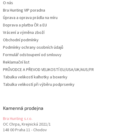
O nás
Bra Hunting VIP poradna
Úprava a oprava prádla na míru
Doprava a platba ČR a EU
Vrácení a výměna zboží
Obchodní podmínky
Podmínky ochrany osobních údajů
Formulář odstoupení od smlouvy
Reklamační list
PRŮVODCE A PŘEVOD VELIKOSTÍ EU/USA/UK/AUS/FR
Tabulka velikostí kalhotky a boxerky
Tabulka velikostí při výběru podprsenky
Kamenná prodejna
Bra Hunting s.r.o.
OC Chrpa, Krejnická 2021/1
148 00 Praha 11 - Chodov