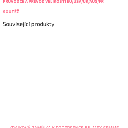
PRŮVODCE A PŘEVOD VELIKOSTÍ EU/USA/UK/AUS/FR
SOUTĚŽ
Související produkty
KRAJKOVÁ RAMÍNKA K PODPRSENCE JULIMEX FEMME