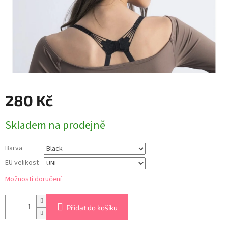
280 Kč
Měrná
Skladem na prodejně
cena:
Barva
EU velikost
Možnosti doručení
Přidat do košíku