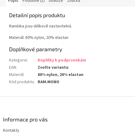
Popis
Podobné (1)
Diskuze
Značka
Detailní popis produktu
Ramínka jsou délkově nastavitelná.
Materiál: 80% nylon, 20% elastan
Doplňkové parametry
Kategorie
:
Doplňky k podprsenkám
EAN
:
Zvolte variantu
Materiál
:
80% nylon, 20% elastan
Kód produktu
:
RAM.MONO
Z
á
p
a
Informace pro vás
t
Kontakty
í