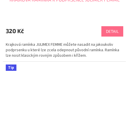
320 Kč
DETAIL
Krajková ramínka JULIMEX FEMME můžete nasadit na jakoukoliv
podprsenku u které lze zcela odepnout původní ramínka. Ramínka
lze nosit klasickým rovným způsobem i křížem.
Tip