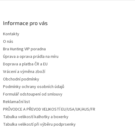
Z
á
p
a
Informace pro vás
t
Kontakty
í
O nás
Bra Hunting VIP poradna
Úprava a oprava prádla na míru
Doprava a platba ČR a EU
Vrácení a výměna zboží
Obchodní podmínky
Podmínky ochrany osobních údajů
Formulář odstoupení od smlouvy
Reklamační list
PRŮVODCE A PŘEVOD VELIKOSTÍ EU/USA/UK/AUS/FR
Tabulka velikostí kalhotky a boxerky
Tabulka velikostí při výběru podprsenky