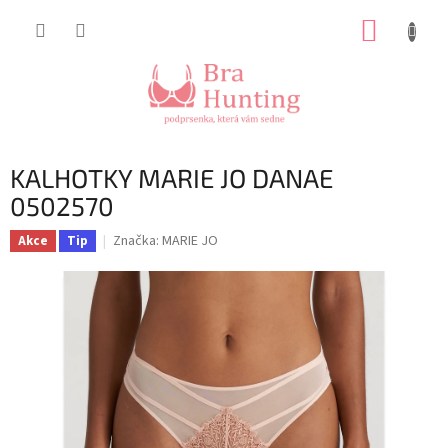
Přejít
NÁKUP
na
obsah
KOŠÍK
KALHOTKY MARIE JO DANAE
0502570
Značka:
MARIE JO
Akce
Tip