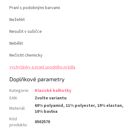
Praní s podobnými barvami
Nežehlit
Nesušit v sušičce
Nebělit
Nečistit chemicky
vychytávky a praní spodního prádla
Doplňkové parametry
Kategorie
:
Klasické kalhotky
EAN
:
Zvolte variantu
60% polyamid, 11% polyester, 19% elastan,
Materiál
:
10% bavlna
Kód
0502570
produktu
: