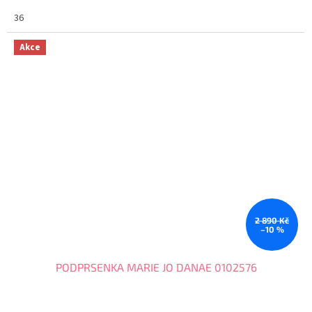
utažení máte kalhotky, které Vám budou...
36
Akce
2 890 Kč
–10 %
PODPRSENKA MARIE JO DANAE 0102576