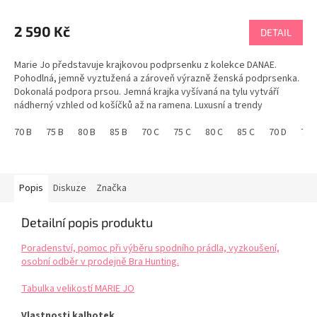
2 590 Kč
DETAIL
Marie Jo představuje krajkovou podprsenku z kolekce DANAE.
Pohodlná, jemně vyztužená a zároveň výrazně ženská podprsenka.
Dokonalá podpora prsou. Jemná krajka vyšívaná na tylu vytváří
nádherný vzhled od košíčků až na ramena. Luxusní a trendy
podprsenka do výstřihu. Tabulka velikostí...
70 B
75 B
80 B
85 B
70 C
75 C
80 C
85 C
70 D
75 
Popis
Diskuze
Značka
Detailní popis produktu
Poradenství, pomoc při výběru spodního prádla, vyzkoušení,
osobní odběr v prodejně Bra Hunting.
Tabulka velikostí MARIE JO
Vlastnosti kalhotek