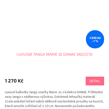
1 370 Kč
–7 %
LUXUSNÍ TANGA MARIE JO DANAE 0602570
1 270 Kč
DETAIL
Luxusní kalhotky tanga značky Marie Jo z kolekce DANAE. Průhledná
sexy tanga s nádhernou výšivkou. Extrémně lehoučký materiál.
Zcela unikátní řešení nabízí délkově nastavitelné proužky na bocích,
které umožní zvětšení až o 10 cm. Nastavením požadovaného