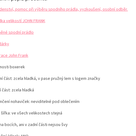
denství, pomoc při výběru spodního prádla, vyzkoušení, osobní odběr.
lka velikostí JOHN FRANK
něné spodní prádlo
dárky
irace John Frank
tnosti boxerek
ní část: zcela hladká, v pase pružný lem s logem značky
 část: zcela hladká
nčení nohaviček: neviditelné pod oblečením
 šířka: ve všech velikostech stejná
na bocích, ani v zadní části nejsou švy