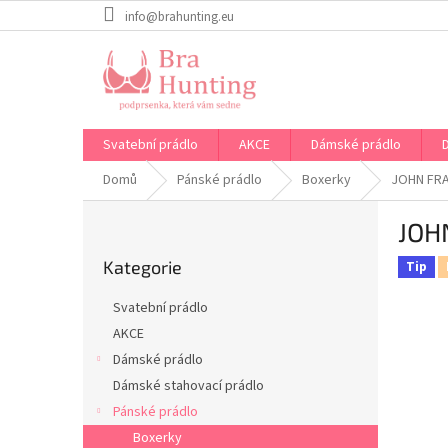
Přejít
info@brahunting.eu
na
obsah
Svatební prádlo
AKCE
Dámské prádlo
Domů
Pánské prádlo
Boxerky
JOHN FR
P
JOH
o
Přeskočit
s
Kategorie
kategorie
Tip
t
r
Svatební prádlo
a
AKCE
n
Dámské prádlo
n
í
Dámské stahovací prádlo
p
Pánské prádlo
a
Boxerky