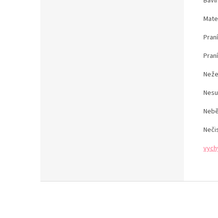
Bavl
Mate
Pran
Pran
Neže
Nesu
Nebě
Neči
vych
Z
á
p
a