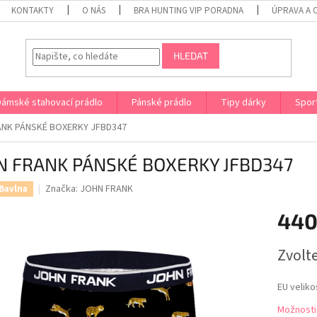
KONTAKTY
O NÁS
BRA HUNTING VIP PORADNA
ÚPRAVA A 
HLEDAT
Dámské stahovací prádlo
Pánské prádlo
Tipy dárky
Spor
ANK PÁNSKÉ BOXERKY JFBD347
N FRANK PÁNSKÉ BOXERKY JFBD347
Značka:
JOHN FRANK
Bavlna
440
Měrná
Zvolt
cena:
EU veliko
Možnosti