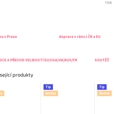
TISK
na v Praze
doprava v rámci ČR a EU
CE A PŘEVOD VELIKOSTÍ EU/USA/UK/AUS/FR
SOUTĚŽ
sející produkty
Tip
Tip
na
Bavlna
Bavlna