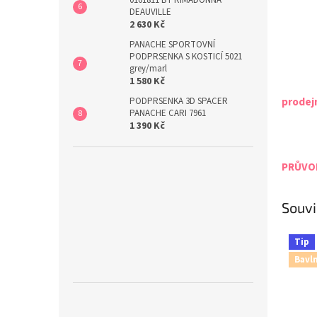
DEAUVILLE
2 630 Kč
PANACHE SPORTOVNÍ
PODPRSENKA S KOSTICÍ 5021
grey/marl
1 580 Kč
prodej
PODPRSENKA 3D SPACER
PANACHE CARI 7961
1 390 Kč
PRŮVOD
Souvi
Tip
Bavl