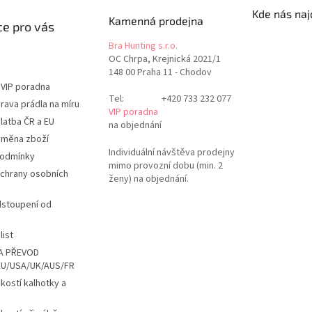
Kde nás naj
Kamenná prodejna
e pro vás
Bra Hunting s.r.o.
OC Chrpa, Krejnická 2021/1
148 00 Praha 11 - Chodov
 VIP poradna
Tel:
+420 733 232 077
rava prádla na míru
VIP poradna
latba ČR a EU
na objednání
ýměna zboží
Individuální návštěva prodejny
podmínky
mimo provozní dobu (min. 2
chrany osobních
ženy) na objednání.
dstoupení od
list
A PŘEVOD
EU/USA/UK/AUS/FR
ikostí kalhotky a