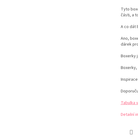
Tyto box
části, a t
A co dát 
Ano, boxe
dárek pr
Boxerky 
Boxerky, 
Inspirac
Doporuču
Tabulka 
Detailní 