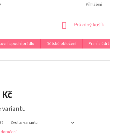
OPRAVA PRÁDLA NA MÍRU
DOPRAVA A PLATBA ČR A EU
Přihlášení
VRÁCENÍ A V
NÁKUPNÍ
Prázdný košík
KOŠÍK
tovní spodní prádlo
Dětské oblečení
Praní a údržba
Kont
 Kč
e variantu
st
 doručení