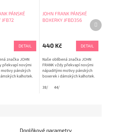
ANK PÁNSKÉ
JOHN FRANK PÁNSKÉ
 JFB72
BOXERKY JFBD356
Další
produkt
440 Kč
DETAIL
DETAIL
ená značka JOHN
Naše oblíbená značka JOHN
y překvapí novými
FRANK vždy překvapí novými
 motivy pánských
nápaditými motivy pánských
dámských kalhotek.
boxerek i dámských kalhotek.
dávají šmrnc
Boxerky dodávají šmrnc
a mladistvého
moderního a mladistvého
38/
44/
říjemně obejmou,
vzhledu. Příjemně obejmou,
stehen. Jsou natolik
netlačí do stehen. Jsou natolik
e může přijít
pohodlné, že může přijít
 mám nebo nemám
myšlenka: mám nebo nemám
sobě? Maximální...
boxerky na sobě? Maximální...
Doplňkové parametry