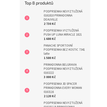
Top 8 produktů
PODPRSENKA NEVYZTUŽENÁ
0161810 PRIMADONNA
DEAUVILLE
2 730 Kč
PODPRSENKA VYZTUŽENÁ
PUSH UP LUNA MIRACLE 1821
1 680 Kč
PANACHE SPORTOVNÍ
PODPRSENKA BEZ KOSTIC 7341
latte
1 580 Kč
PRIMADONNA BELGRAVIA
PODPRSENKA NEVYZTUŽENÁ
0163222
3 000 Kč
PODPRSENKA 3D SPACER
PRIMADONNA EVERY WOMAN
0163116
2 120 Kč
PODPRSENKA NEVYZTUŽENÁ
0161811 B PRIMADONNA