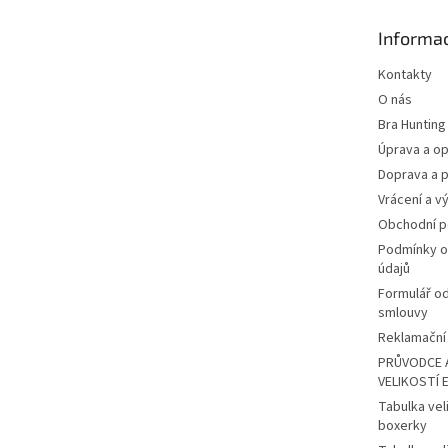
t
Informac
í
Kontakty
O nás
Bra Hunting
Úprava a op
Doprava a p
Vrácení a v
Obchodní 
Podmínky o
údajů
Formulář o
smlouvy
Reklamační 
PRŮVODCE 
VELIKOSTÍ 
Tabulka vel
boxerky