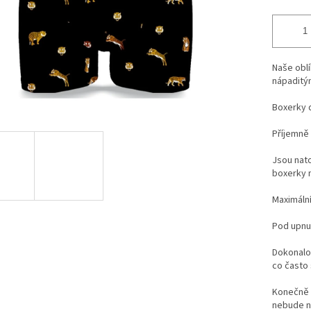
Naše obl
nápaditý
Boxerky 
Příjemně 
Jsou nat
boxerky 
Maximální
Pod upnu
Dokonalos
co často 
Konečně m
nebude ne