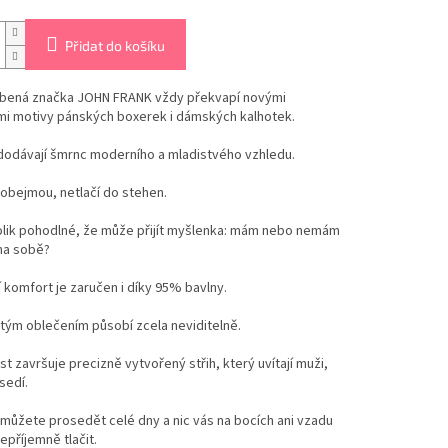
Přidat do košíku
íbená značka JOHN FRANK vždy překvapí novými
mi motivy pánských boxerek i dámských kalhotek.
dodávají šmrnc moderního a mladistvého vzhledu.
obejmou, netlačí do stehen.
olik pohodlné, že může přijít myšlenka: mám nebo nemám
na sobě?
 komfort je zaručen i díky 95% bavlny.
tým oblečením působí zcela neviditelně.
t završuje precizně vytvořený střih, který uvítají muži,
sedí.
ůžete prosedět celé dny a nic vás na bocích ani vzadu
příjemně tlačit.