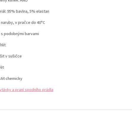
něný klínek: ANO
riál: 95% bavlna, 5% elastan
í naruby, v pračce do 40°C
í s podobnými barvami
hlit
šit v sušičce
lit
stit chemicky
ytávky a praní spodního prádla