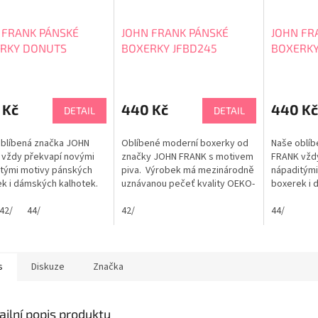
 FRANK PÁNSKÉ
JOHN FRANK PÁNSKÉ
JOHN FR
RKY DONUTS
BOXERKY JFBD245
BOXERKY
203
rné
Průměrné
cení
hodnocení
ktu
produktu
 Kč
440 Kč
440 Kč
DETAIL
DETAIL
je
5,0
blíbená značka JOHN
Oblíbené moderní boxerky od
Naše oblíb
z
vždy překvapí novými
značky JOHN FRANK s motivem
FRANK vžd
5
tými motivy pánských
piva. Výrobek má mezinárodně
nápaditými
ček.
hvězdiček.
k i dámských kalhotek.
uznávanou pečeť kvality OEKO-
boxerek i 
y dodávají šmrnc
TEX® pro textilní zboží ze
Boxerky do
ího a mladistvého
42/
44/
zdravotně nezávadných
42/
moderního 
44/
u. Příjemně obejmou,
materiálů. Boxerky příjemně
vzhledu. P
í do stehen. Jsou natolik
obejmou, netlačí do stehen.
netlačí do 
né, že může přijít
Jsou natolik pohodlné, že
pohodlné, ž
nka: mám nebo nemám
může přijít myšlenka: mám
myšlenka:
s
Diskuze
Značka
y na sobě? Maximální...
nebo nemám boxerky na...
boxerky na 
ailní popis produktu