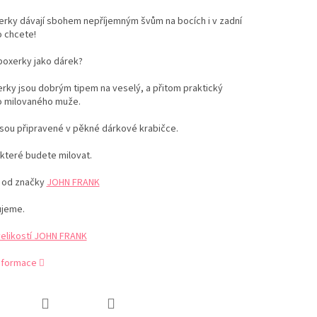
erky dávají sbohem nepříjemným švům na bocích i v zadní
o chcete!
boxerky jako dárek?
rky jsou dobrým tipem na veselý, a přitom praktický
o milovaného muže.
jsou připravené v pěkné dárkové krabičce.
které budete milovat.
e od značky
JOHN FRANK
jeme.
velikostí JOHN FRANK
informace