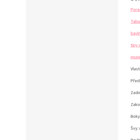
Pora
Tabu
bavl
tipy 
insp
Vlas
Před
Zadní
Zako
Boky
Švy: 