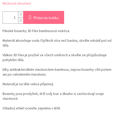
Možnosti doručení
Přidat do košíku
Pánské boxerky 3D Flex
bambusová viskóza
.
Materiál absorbuje vodu čtyřikrát více než bavlna, skvěle odvádí pot od
těla.
Vlákno 3D Flex je pružné ve všech směrech a skvěle se přizpůsobuje
pohybům těla.
Díky antibakteriálním vlastnostem bambusu, nejsou boxerky cítit potem
ani po celodenním maratonu.
Materiál je na těle velice příjemný.
Boxerky jsou prodyšné, drží svůj tvar a dlouho si zachovávají svoje
vlastnosti.
Chladivý efekt oceníte zejména v létě.