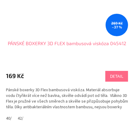
269 Kč
–37 %
PÁNSKÉ BOXERKY 3D FLEX bambusová viskóza 045412
Průměrné
hodnocení
produktu
169 Kč
DETAIL
je
5,0
Pánské boxerky 3D Flex bambusová viskóza. Materiál absorbuje
z
vodu čtyřikrát více než bavlna, skvěle odvádí pot od těla. Vlákno 3D
5
Flex je pružné ve všech směrech a skvěle se přizpůsobuje pohybům
hvězdiček.
těla. Díky antibakteriálním vlastnostem bambusu, nejsou boxerky
cítit potem ani po celodenním...
40/
42/