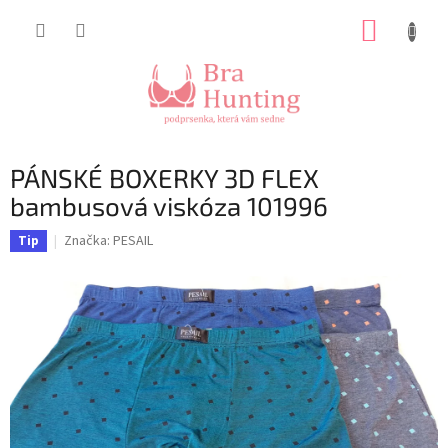
Přejít
NÁKUP
na
obsah
KOŠÍK
PÁNSKÉ BOXERKY 3D FLEX
bambusová viskóza 101996
Značka:
PESAIL
Tip