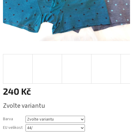
240 Kč
Měrná
Zvolte variantu
cena:
Barva
EU velikost