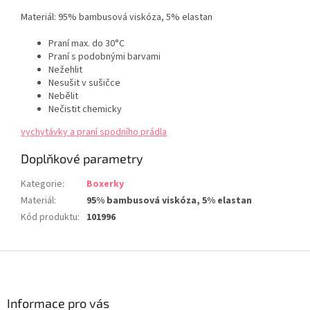
Materiál: 95% bambusová viskóza, 5% elastan
Praní max. do 30°C
Praní s podobnými barvami
Nežehlit
Nesušit v sušičce
Nebělit
Nečistit chemicky
vychytávky a praní spodního prádla
Doplňkové parametry
Kategorie
:
Boxerky
Materiál
:
95% bambusová viskóza, 5% elastan
Kód produktu
:
101996
Z
á
p
a
Informace pro vás