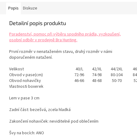
Popis
Diskuze
Detailní popis produktu
Poradenství, pomoc při výběru spodního prádla, vyzkoušení,
osobní odběr v prodejně Bra Hunting.
První rozměr v nenataženém stavu, druhý rozměr v námi
doporučeném natažení.
Velikost
40/L
42/XL
44/2XL
46
Obvod v pase(cm)
72-96
74-98
80-104
84
Obvod nohavičky
46-66
48-68
50-70
5
Vlastnosti boxerek
Lem v pase 3 cm
Zadní část: bezešvá, zcela hladká
Zakončení nohaviček: neviditelné pod oblečením
Švy na bocích: ANO