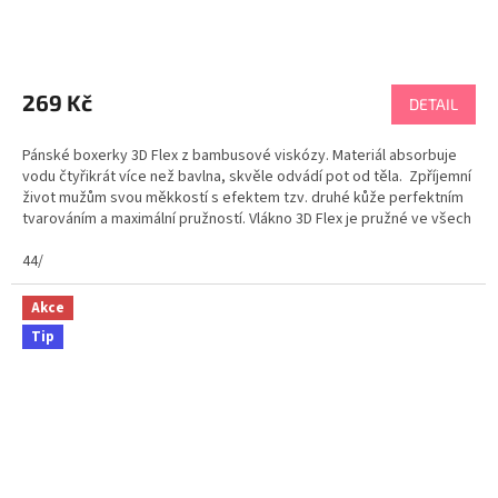
269 Kč
DETAIL
Pánské boxerky 3D Flex z bambusové viskózy. Materiál absorbuje
vodu čtyřikrát více než bavlna, skvěle odvádí pot od těla. Zpříjemní
život mužům svou měkkostí s efektem tzv. druhé kůže perfektním
tvarováním a maximální pružností. Vlákno 3D Flex je pružné ve všech
směrech a skvěle se...
44/
Akce
Tip