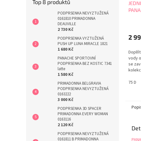
Top 8 produktů
JEDN
PANA
PODPRSENKA NEVYZTUŽENÁ
Balc
0161810 PRIMADONNA
DEAUVILLE
2 730 Kč
2 99
PODPRSENKA VYZTUŽENÁ
PUSH UP LUNA MIRACLE 1821
1 680 Kč
Doplňt
vody o
PANACHE SPORTOVNÍ
PODPRSENKA BEZ KOSTIC 7341
se zav
latte
kolekc
1 580 Kč
CASCA
námořn
75 D
PRIMADONNA BELGRAVIA
nadměr
PODPRSENKA NEVYZTUŽENÁ
M. PAN
0163222
3 000 Kč
Popi
PODPRSENKA 3D SPACER
PRIMADONNA EVERY WOMAN
0163116
2 120 Kč
Det
PODPRSENKA NEVYZTUŽENÁ
0161811 B PRIMADONNA
PANA