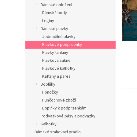
n
Dámské oblečení
e
Dámská body
l
Legíny
Dámské plavky
Jednodílné plavky
Plavkové podprsenky
Plavky tankiny
Plavková sukně
Plavkové kalhotky
Kaftany a parea
Doplňky
Ponožky
Punčochové zboží
Doplňky k podprsenkám
Podvazkové pásy a podvazky
Kalhotky
Dámské stahovací prádlo