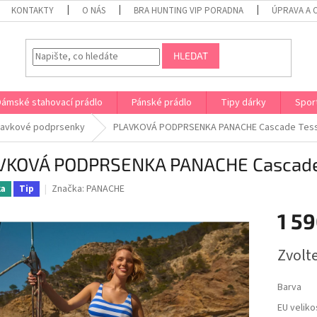
KONTAKTY
O NÁS
BRA HUNTING VIP PORADNA
ÚPRAVA A 
HLEDAT
Dámské stahovací prádlo
Pánské prádlo
Tipy dárky
Spor
lavkové podprsenky
PLAVKOVÁ PODPRSENKA PANACHE Cascade Tess
VKOVÁ PODPRSENKA PANACHE Cascade
Značka:
PANACHE
ka
Tip
1 59
Měrná
Zvolt
cena:
Barva
EU veliko