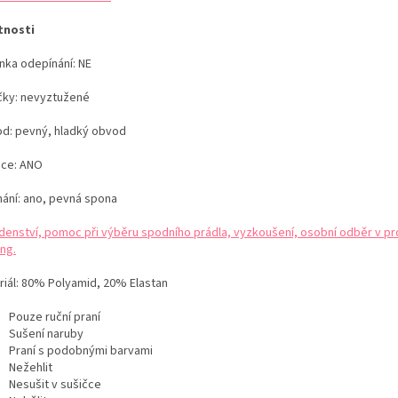
tnosti
nka odepínání: NE
čky: nevyztužené
d: pevný, hladký obvod
ice: ANO
nání: ano, pevná spona
denství, pomoc při výběru spodního prádla, vyzkoušení, osobní odběr v pr
ng.
iál:
80% Polyamid, 20% Elastan
Pouze ruční praní
Sušení naruby
Praní s podobnými barvami
Nežehlit
Nesušit v sušičce