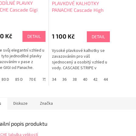
ODÍLNÉ PLAVKY
PLAVKOVÉ KALHOTKY
CHE Cascade Gigi
PANACHE Cascade High
ony SW2050
Waist Brief SW2055
0 Kč
1 100 Kč
DETAIL
DETAIL
e svůj elegantní vzhled u
Vysoké plavkové kalhotky se
 tyto jednodílné plavky
zavazováním pro váš
azováním v pase z
sjednocený a osobitý vzhled u
e GIGI od Panache.
vody. CASCADE STRIPE v
DE STRIPE v
nadčasovém námořnickém
ickém stylu. V
80 D
85 D
70 E
75 E
stylu. PANACHE tabulka velikostí
34
80 E
36
85 E
38
70 F
40
42
75 F
44
80 F
46
85 F
ných velikostech EU/D-
ACHE tabulka velikostí
s
Diskuze
Značka
ailní popis produktu
CHE tabulka velikostí