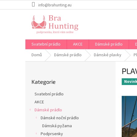
Přejít
info@brahunting.eu
na
obsah
Svatební prádlo
AKCE
Dámské prádlo
Domů
Dámské prádlo
Dámské plavky
P
P
PLA
o
Přeskočit
s
Kategorie
kategorie
Novin
t
r
Svatební prádlo
a
AKCE
n
Dámské prádlo
n
í
Dámské noční prádlo
p
Dámská pyžama
a
Podprsenky