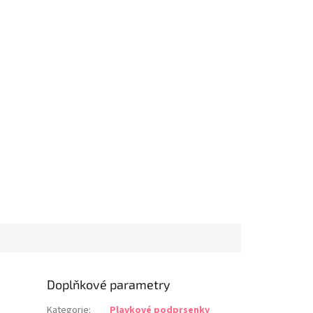
70 G
75 G
80 G
85 G
70 H
75 H
80 H
85 H
70 I
Doplňkové parametry
Kategorie
:
Plavkové podprsenky