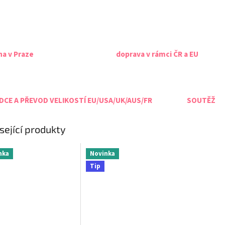
na v Praze
doprava v rámci ČR a EU
CE A PŘEVOD VELIKOSTÍ EU/USA/UK/AUS/FR
SOUTĚŽ
sející produkty
nka
Novinka
Tip