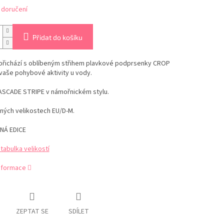
 doručení
Přidat do košíku
přichází s oblíbeným střihem plavkové podprsenky CROP
vaše pohybové aktivity u vody.
ASCADE STRIPE v námořnickém stylu.
ných velikostech EU/D-M.
NÁ EDICE
abulka velikostí
informace
ZEPTAT SE
SDÍLET