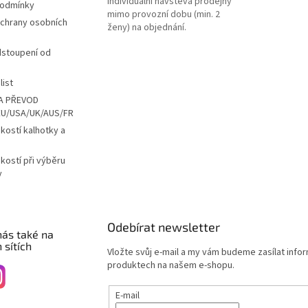
Individuální návštěva prodejny
podmínky
mimo provozní dobu (min. 2
chrany osobních
ženy) na objednání.
dstoupení od
list
A PŘEVOD
EU/USA/UK/AUS/FR
ikostí kalhotky a
ikostí při výběru
y
Odebírat newsletter
nás také na
 sítích
Vložte svůj e-mail a my vám budeme zasílat info
produktech na našem e-shopu.
E-mail