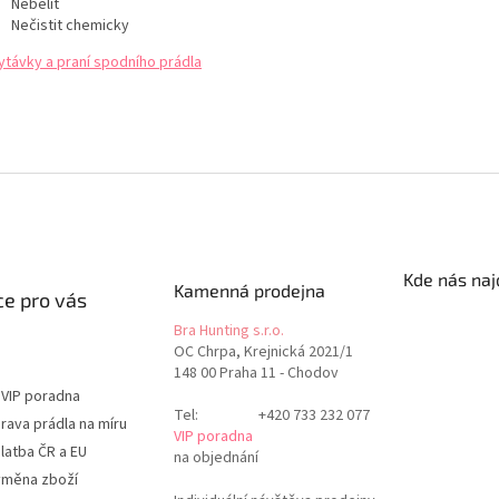
Nebělit
Nečistit chemicky
ytávky a praní spodního prádla
Kde nás naj
Kamenná prodejna
e pro vás
Bra Hunting s.r.o.
OC Chrpa, Krejnická 2021/1
148 00 Praha 11 - Chodov
 VIP poradna
Tel:
+420 733 232 077
rava prádla na míru
VIP poradna
latba ČR a EU
na objednání
ýměna zboží