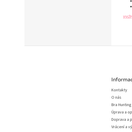
vych
Z
á
p
a
t
Informac
í
Kontakty
O nás
Bra Hunting
Úprava a op
Doprava a p
Vrácení a v