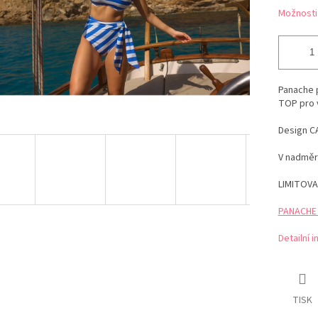
Možnosti
Panache 
TOP pro 
Design C
V nadměr
LIMITOVA
PANACHE t
Detailní 
TISK