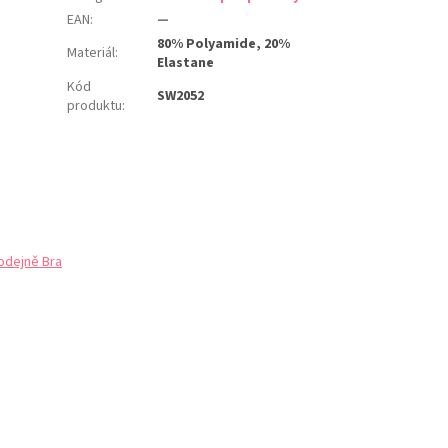
EAN
:
—
80% Polyamide, 20%
Materiál
:
Elastane
Kód
SW2052
produktu
:
odejně Bra