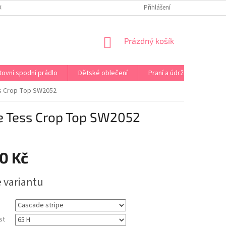
OPRAVA PRÁDLA NA MÍRU
DOPRAVA A PLATBA ČR A EU
Přihlášení
VRÁCENÍ A V
NÁKUPNÍ
Prázdný košík
KOŠÍK
tovní spodní prádlo
Dětské oblečení
Praní a údržba
Kont
 Crop Top SW2052
 Tess Crop Top SW2052
0 Kč
e variantu
st