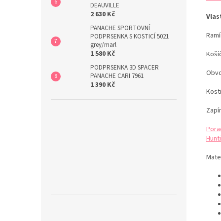
DEAUVILLE
2 630 Kč
Vlas
PANACHE SPORTOVNÍ
Ramí
PODPRSENKA S KOSTICÍ 5021
grey/marl
1 580 Kč
Koší
PODPRSENKA 3D SPACER
Obvo
PANACHE CARI 7961
1 390 Kč
Kost
Zapí
Pora
Hunti
Mater