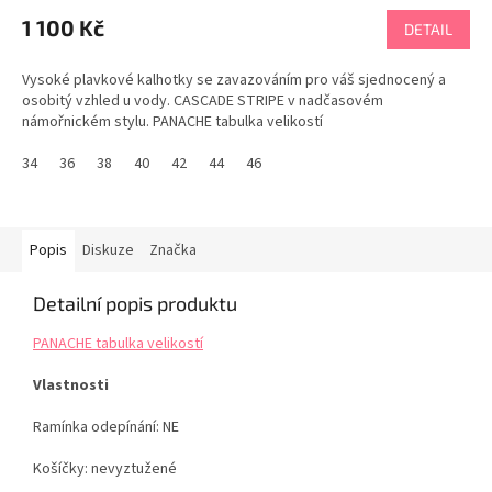
1 100 Kč
DETAIL
Vysoké plavkové kalhotky se zavazováním pro váš sjednocený a
osobitý vzhled u vody. CASCADE STRIPE v nadčasovém
námořnickém stylu. PANACHE tabulka velikostí
34
36
38
40
42
44
46
Popis
Diskuze
Značka
Detailní popis produktu
PANACHE tabulka velikostí
Vlastnosti
Ramínka odepínání: NE
Košíčky: nevyztužené