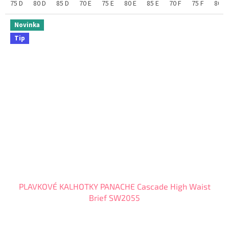
75 D
80 D
85 D
70 E
75 E
80 E
85 E
70 F
75 F
80 F
Novinka
Tip
PLAVKOVÉ KALHOTKY PANACHE Cascade High Waist
Brief SW2055