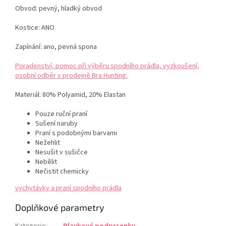
Obvod: pevný, hladký obvod
Kostice: ANO
Zapínání: ano, pevná spona
Poradenství, pomoc při výběru spodního prádla, vyzkoušení,
osobní odběr v prodejně Bra Hunting.
Materiál:
80% Polyamid, 20% Elastan
Pouze ruční praní
Sušení naruby
Praní s podobnými barvami
Nežehlit
Nesušit v sušičce
Nebělit
Nečistit chemicky
vychytávky a praní spodního prádla
Doplňkové parametry