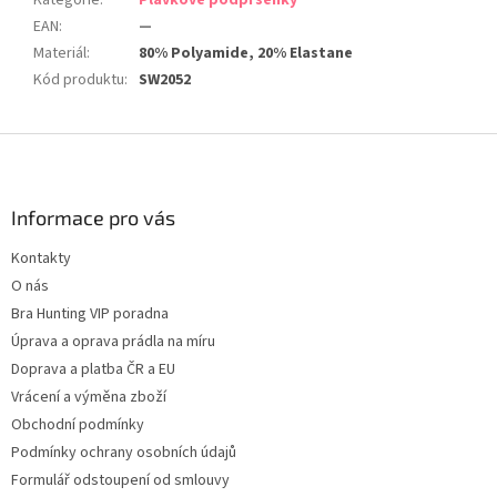
Kategorie
:
Plavkové podprsenky
EAN
:
—
Materiál
:
80% Polyamide, 20% Elastane
Kód produktu
:
SW2052
Z
á
p
a
Informace pro vás
t
Kontakty
í
O nás
Bra Hunting VIP poradna
Úprava a oprava prádla na míru
Doprava a platba ČR a EU
Vrácení a výměna zboží
Obchodní podmínky
Podmínky ochrany osobních údajů
Formulář odstoupení od smlouvy