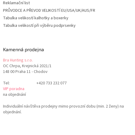
Reklamační list
PRŮVODCE A PŘEVOD VELIKOSTÍ EU/USA/UK/AUS/FR
Tabulka velikostí kalhotky a boxerky
Tabulka velikostí při výběru podprsenky
Kamenná prodejna
Bra Hunting s.r.o.
OC Chrpa, Krejnická 2021/1
148 00 Praha 11 - Chodov
Tel:
+420 733 232 077
VIP poradna
na objednání
Individuální návštěva prodejny mimo provozní dobu (min. 2 ženy) na
objednání.