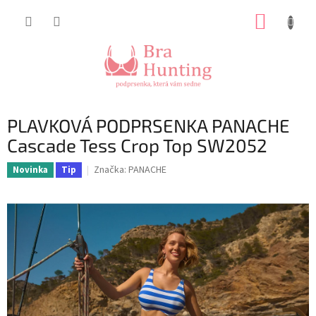
Přejít
NÁKUP
na
obsah
KOŠÍK
PLAVKOVÁ PODPRSENKA PANACHE
Cascade Tess Crop Top SW2052
Značka:
PANACHE
Novinka
Tip