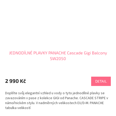
JEDNODÍLNÉ PLAVKY PANACHE Cascade Gigi Balcony
SW2050
2 990 Kč
DETAIL
Doplňte svůj elegantní vzhled u vody o tyto jednodílné plavky se
zavazováním v pase z kolekce GIGI od Panache. CASCADE STRIPE v
námořnickém stylu. V nadměrných velikostech EU/D-M. PANACHE
tabulka velikostí