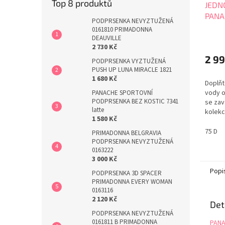
Top 8 produktů
JEDN
PANA
PODPRSENKA NEVYZTUŽENÁ
Balc
0161810 PRIMADONNA
DEAUVILLE
2 730 Kč
2 99
PODPRSENKA VYZTUŽENÁ
PUSH UP LUNA MIRACLE 1821
1 680 Kč
Doplňt
vody o
PANACHE SPORTOVNÍ
PODPRSENKA BEZ KOSTIC 7341
se zav
latte
kolekc
1 580 Kč
CASCA
námořn
75 D
PRIMADONNA BELGRAVIA
nadměr
PODPRSENKA NEVYZTUŽENÁ
M. PAN
0163222
3 000 Kč
Popi
PODPRSENKA 3D SPACER
PRIMADONNA EVERY WOMAN
0163116
2 120 Kč
Det
PODPRSENKA NEVYZTUŽENÁ
0161811 B PRIMADONNA
PANA