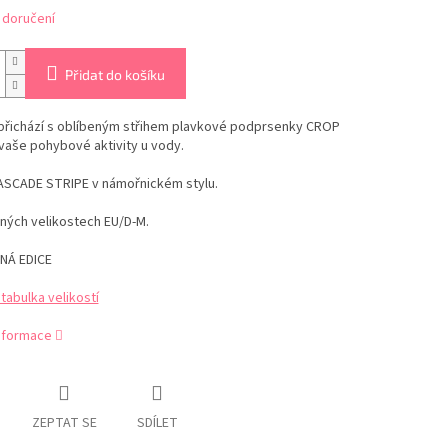
 doručení
Přidat do košíku
přichází s oblíbeným střihem plavkové podprsenky CROP
vaše pohybové aktivity u vody.
ASCADE STRIPE v námořnickém stylu.
ných velikostech EU/D-M.
NÁ EDICE
abulka velikostí
informace
ZEPTAT SE
SDÍLET