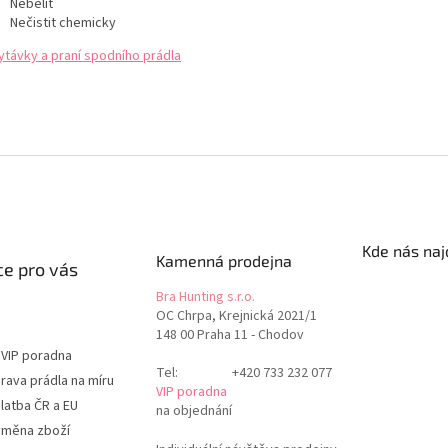
Nebělit
Nečistit chemicky
ytávky a praní spodního prádla
Kde nás naj
Kamenná prodejna
e pro vás
Bra Hunting s.r.o.
OC Chrpa, Krejnická 2021/1
148 00 Praha 11 - Chodov
 VIP poradna
Tel:
+420 733 232 077
rava prádla na míru
VIP poradna
latba ČR a EU
na objednání
ýměna zboží