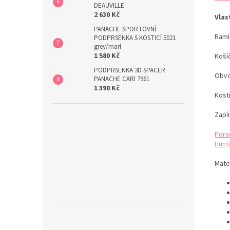
DEAUVILLE
2 630 Kč
Vlas
PANACHE SPORTOVNÍ
Ramí
PODPRSENKA S KOSTICÍ 5021
grey/marl
1 580 Kč
Koší
PODPRSENKA 3D SPACER
Obvo
PANACHE CARI 7961
1 390 Kč
Kost
Zapí
Pora
Hunti
Mater