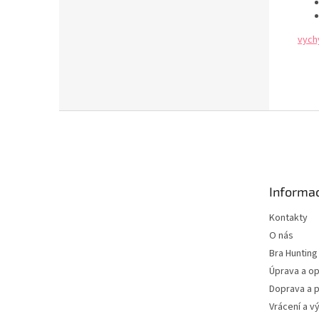
vych
Z
á
p
a
t
Informac
í
Kontakty
O nás
Bra Hunting
Úprava a op
Doprava a p
Vrácení a v