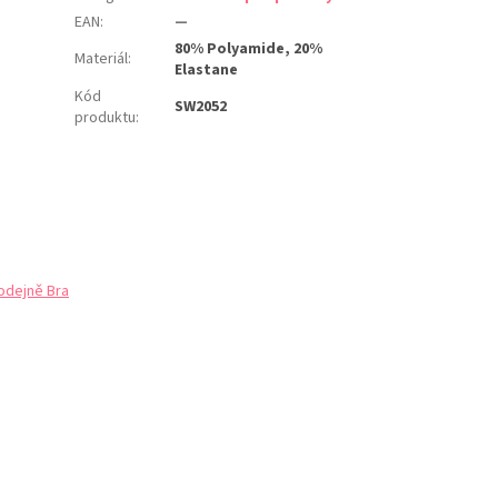
EAN
:
—
80% Polyamide, 20%
Materiál
:
Elastane
Kód
SW2052
produktu
:
odejně Bra