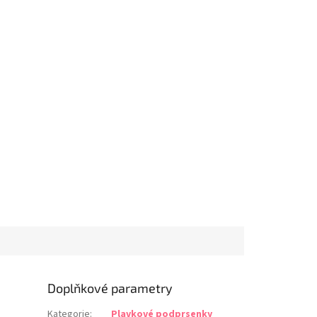
70 G
75 G
80 G
85 G
70 H
75 H
80 H
85 H
70 I
Doplňkové parametry
Kategorie
:
Plavkové podprsenky