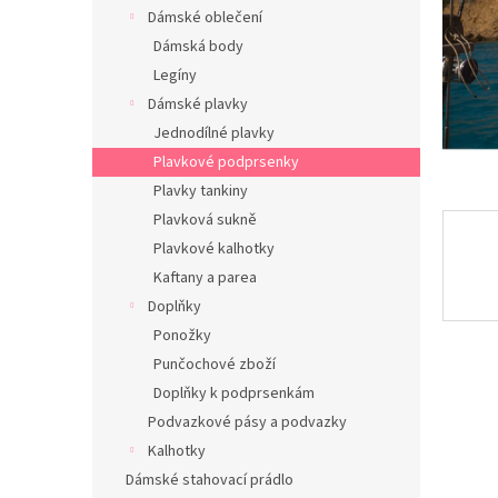
n
Dámské oblečení
e
Dámská body
l
Legíny
Dámské plavky
Jednodílné plavky
Plavkové podprsenky
Plavky tankiny
Plavková sukně
Plavkové kalhotky
Kaftany a parea
Doplňky
Ponožky
Punčochové zboží
Doplňky k podprsenkám
Podvazkové pásy a podvazky
Kalhotky
Dámské stahovací prádlo