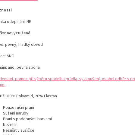
tnosti
nka odepínání: NE
čky: nevyztužené
d: pevný, hladký obvod
ice: ANO
nání: ano, pevná spona
denství, pomoc při výběru spodního prádla, vyzkoušení, osobní odběr v pr
ng.
iál:
80% Polyamid, 20% Elastan
Pouze ruční praní
Sušení naruby
Praní s podobnými barvami
Nežehlit
Nesušit v sušičce