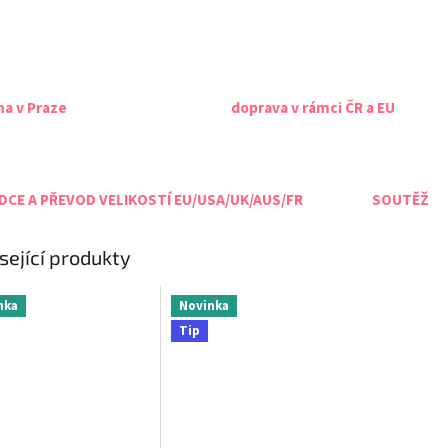
na v Praze
doprava v rámci ČR a EU
CE A PŘEVOD VELIKOSTÍ EU/USA/UK/AUS/FR
SOUTĚŽ
sející produkty
nka
Novinka
Tip