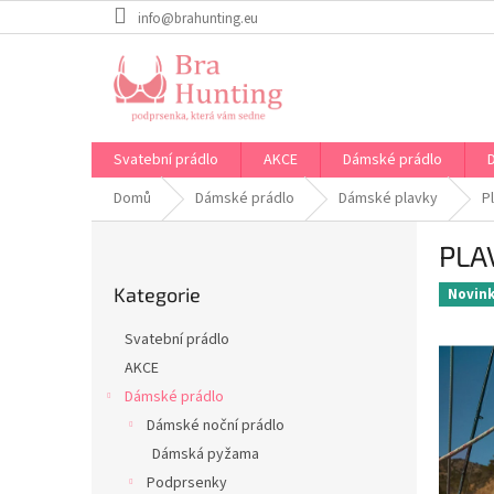
Přejít
info@brahunting.eu
na
obsah
Svatební prádlo
AKCE
Dámské prádlo
Domů
Dámské prádlo
Dámské plavky
P
P
PLA
o
Přeskočit
s
Kategorie
kategorie
Novin
t
r
Svatební prádlo
a
AKCE
n
Dámské prádlo
n
í
Dámské noční prádlo
p
Dámská pyžama
a
Podprsenky