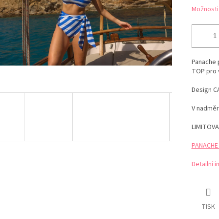
Možnosti
Panache 
TOP pro 
Design C
V nadměr
LIMITOVA
PANACHE t
Detailní 
TISK