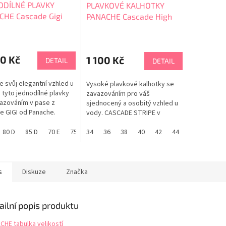
ODÍLNÉ PLAVKY
PLAVKOVÉ KALHOTKY
CHE Cascade Gigi
PANACHE Cascade High
ony SW2050
Waist Brief SW2055
0 Kč
1 100 Kč
DETAIL
DETAIL
e svůj elegantní vzhled u
Vysoké plavkové kalhotky se
 tyto jednodílné plavky
zavazováním pro váš
azováním v pase z
sjednocený a osobitý vzhled u
e GIGI od Panache.
vody. CASCADE STRIPE v
DE STRIPE v
nadčasovém námořnickém
ickém stylu. V
80 D
85 D
70 E
75 E
stylu. PANACHE tabulka velikostí
34
80 E
36
85 E
38
70 F
40
42
75 F
44
80 F
46
85 F
ných velikostech EU/D-
ACHE tabulka velikostí
s
Diskuze
Značka
ailní popis produktu
CHE tabulka velikostí