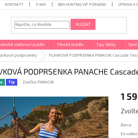
KONTAKTY
O NÁS
BRA HUNTING VIP PORADNA
ÚPRAVA A 
HLEDAT
Dámské stahovací prádlo
Pánské prádlo
Tipy dárky
Spor
lavkové podprsenky
PLAVKOVÁ PODPRSENKA PANACHE Cascade Tess
VKOVÁ PODPRSENKA PANACHE Cascade
Značka:
PANACHE
ka
Tip
1 59
Měrná
Zvolt
cena:
Barva
EU veliko