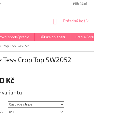
OPRAVA PRÁDLA NA MÍRU
DOPRAVA A PLATBA ČR A EU
Přihlášení
VRÁCENÍ A V
NÁKUPNÍ
Prázdný košík
KOŠÍK
tovní spodní prádlo
Dětské oblečení
Praní a údržba
Kont
 Crop Top SW2052
 Tess Crop Top SW2052
0 Kč
e variantu
st