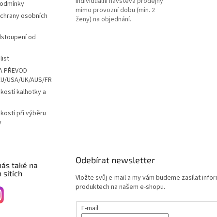
Individuální návštěva prodejny
podmínky
mimo provozní dobu (min. 2
chrany osobních
ženy) na objednání.
dstoupení od
list
A PŘEVOD
EU/USA/UK/AUS/FR
ikostí kalhotky a
ikostí při výběru
y
Odebírat newsletter
nás také na
 sítích
Vložte svůj e-mail a my vám budeme zasílat info
produktech na našem e-shopu.
E-mail