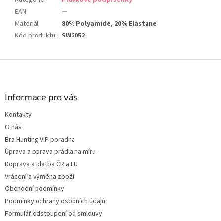
Kategorie
:
Plavkové podprsenky
EAN
:
—
Materiál
:
80% Polyamide, 20% Elastane
Kód produktu
:
SW2052
Z
á
p
a
Informace pro vás
t
Kontakty
í
O nás
Bra Hunting VIP poradna
Úprava a oprava prádla na míru
Doprava a platba ČR a EU
Vrácení a výměna zboží
Obchodní podmínky
Podmínky ochrany osobních údajů
Formulář odstoupení od smlouvy