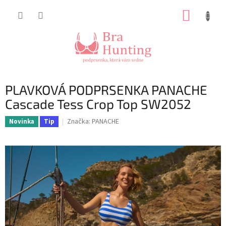
Přejít
NÁKUP
na
obsah
KOŠÍK
PLAVKOVÁ PODPRSENKA PANACHE
Cascade Tess Crop Top SW2052
Značka:
PANACHE
Novinka
Tip