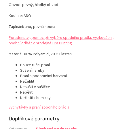
Obvod: pevný, hladký obvod
Kostice: ANO
Zapínání: ano, pevná spona
Poradenství, pomoc při výběru spodního prádla, vyzkoušení,
osobní odběr v prodejně Bra Hunting.
Materiál:
80% Polyamid, 20% Elastan
Pouze ruční praní
Sušení naruby
Praní s podobnými barvami
Nežehlit
Nesušit v sušičce
Nebělit
Nečistit chemicky
vychytávky a praní spodního prádla
Doplňkové parametry