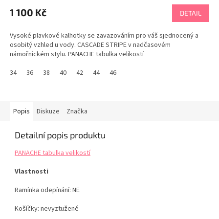
1 100 Kč
DETAIL
Vysoké plavkové kalhotky se zavazováním pro váš sjednocený a
osobitý vzhled u vody. CASCADE STRIPE v nadčasovém
námořnickém stylu. PANACHE tabulka velikostí
34
36
38
40
42
44
46
Popis
Diskuze
Značka
Detailní popis produktu
PANACHE tabulka velikostí
Vlastnosti
Ramínka odepínání: NE
Košíčky: nevyztužené