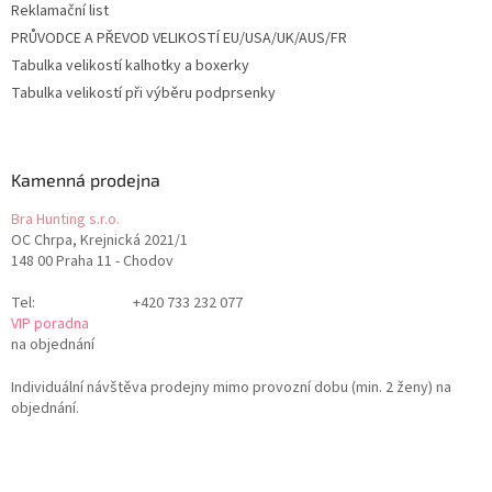
Reklamační list
PRŮVODCE A PŘEVOD VELIKOSTÍ EU/USA/UK/AUS/FR
Tabulka velikostí kalhotky a boxerky
Tabulka velikostí při výběru podprsenky
Kamenná prodejna
Bra Hunting s.r.o.
OC Chrpa, Krejnická 2021/1
148 00 Praha 11 - Chodov
Tel:
+420 733 232 077
VIP poradna
na objednání
Individuální návštěva prodejny mimo provozní dobu (min. 2 ženy) na
objednání.