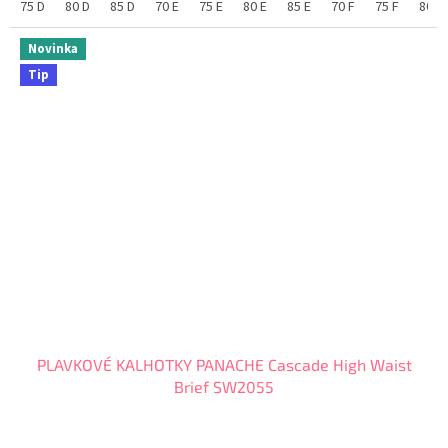
75 D
80 D
85 D
70 E
75 E
80 E
85 E
70 F
75 F
80 F
Novinka
Tip
PLAVKOVÉ KALHOTKY PANACHE Cascade High Waist
Brief SW2055