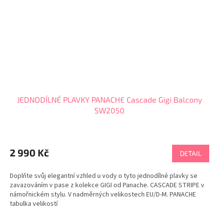
JEDNODÍLNÉ PLAVKY PANACHE Cascade Gigi Balcony
SW2050
2 990 Kč
DETAIL
Doplňte svůj elegantní vzhled u vody o tyto jednodílné plavky se
zavazováním v pase z kolekce GIGI od Panache. CASCADE STRIPE v
námořnickém stylu. V nadměrných velikostech EU/D-M. PANACHE
tabulka velikostí