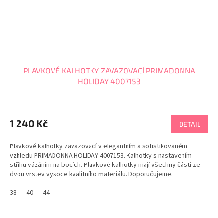
PLAVKOVÉ KALHOTKY ZAVAZOVACÍ PRIMADONNA
HOLIDAY 4007153
1 240 Kč
DETAIL
Plavkové kalhotky zavazovací v elegantním a sofistikovaném
vzhledu PRIMADONNA HOLIDAY 4007153. Kalhotky s nastavením
střihu vázáním na bocích. Plavkové kalhotky mají všechny části ze
dvou vrstev vysoce kvalitního materiálu. Doporučujeme.
LIMITOVANÁ EDICE Tabulka velikostí PRIMADONNA
38
40
44