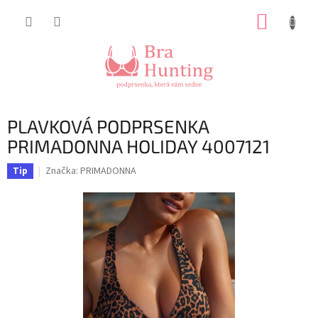
Přejít
NÁKUP
na
obsah
KOŠÍK
PLAVKOVÁ PODPRSENKA
PRIMADONNA HOLIDAY 4007121
Značka:
PRIMADONNA
Tip