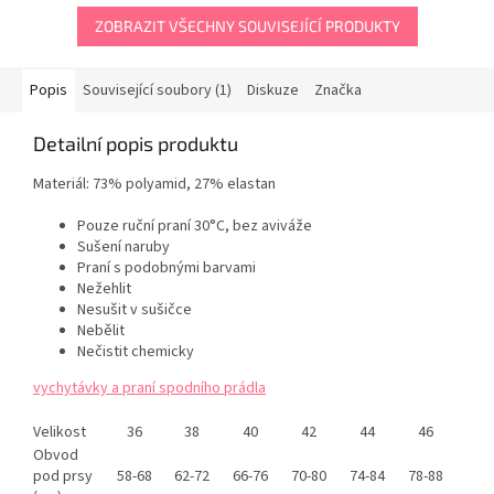
ZOBRAZIT VŠECHNY SOUVISEJÍCÍ PRODUKTY
Popis
Související soubory (1)
Diskuze
Značka
Detailní popis produktu
Materiál: 73% polyamid, 27% elastan
Pouze ruční praní 30°C, bez aviváže
Sušení naruby
Praní s podobnými barvami
Nežehlit
Nesušit v sušičce
Nebělit
Nečistit chemicky
vychytávky a praní spodního prádla
Velikost
36
38
40
42
44
46
Obvod
pod prsy
58-68
62-72
66-76
70-80
74-84
78-88