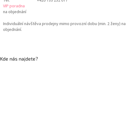
Tel:
+420 733 232 077
VIP poradna
na objednání
Individuální návštěva prodejny mimo provozní dobu (min. 2 ženy) na
objednání.
Kde nás najdete?