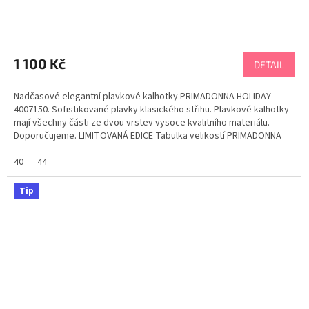
1 100 Kč
DETAIL
Nadčasové elegantní plavkové kalhotky PRIMADONNA HOLIDAY
4007150. Sofistikované plavky klasického střihu. Plavkové kalhotky
mají všechny části ze dvou vrstev vysoce kvalitního materiálu.
Doporučujeme. LIMITOVANÁ EDICE Tabulka velikostí PRIMADONNA
40
44
Tip