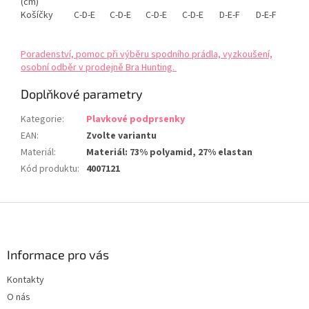
(cm)
Košíčky
C-D-E
C-D-E
C-D-E
C-D-E
D-E-F
D-E-F
Poradenství, pomoc při výběru spodního prádla, vyzkoušení,
osobní odběr v prodejně Bra Hunting.
Doplňkové parametry
Kategorie
:
Plavkové podprsenky
EAN
:
Zvolte variantu
Materiál
:
Materiál: 73% polyamid, 27% elastan
Kód produktu
:
4007121
Z
á
p
a
Informace pro vás
t
Kontakty
í
O nás