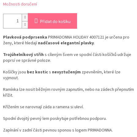
Možnosti doručení
Přidat do košíku
Plavková podprsenka
PRIMADONNA HOLIDAY 4007121 je určena pro
ženy, které hledají
nadčasové
elegantní
plavky
.
Trojúhelníkový střih
s cíleným švem ve spodní části košíčků udržuje
poprsí ve správné poloze.
Košíčky jsou
bez kostic
s
nevyztuženým
zpevněním, které lze
vyjmout.
Ramínka lze nosit běžným rovným zapnutím, nebo na zádech přepnutím
křížit.
Křížením se narovnají záda a ramena si uleví.
Spodní dvojitý pevný lem poskytuje potřebnou podporu.
Zapínání v zadní části pevnou sponou s logem PRIMADONNA.