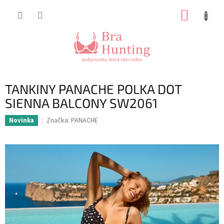
Přejít
NÁKUP
na
obsah
KOŠÍK
TANKINY PANACHE POLKA DOT
SIENNA BALCONY SW2061
Značka:
PANACHE
Novinka