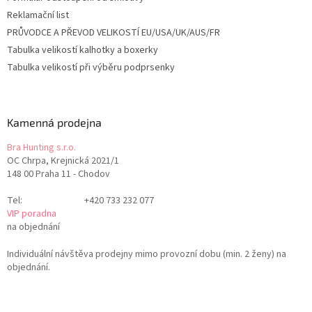
Reklamační list
PRŮVODCE A PŘEVOD VELIKOSTÍ EU/USA/UK/AUS/FR
Tabulka velikostí kalhotky a boxerky
Tabulka velikostí při výběru podprsenky
Kamenná prodejna
Bra Hunting s.r.o.
OC Chrpa, Krejnická 2021/1
148 00 Praha 11 - Chodov
Tel:
+420 733 232 077
VIP poradna
na objednání
Individuální návštěva prodejny mimo provozní dobu (min. 2 ženy) na
objednání.