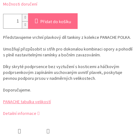
Možnosti doručení
Přidat do košíku
Představujeme vrchní plavkový díl tankiny z kolekce PANACHE POLKA.
Umožňují přizpůsobit si střih pro dokonalou kombinaci opory a pohodlí
s plně nastavitelnými ramínky a bočním zavazováním.
Díky skryté podprsence bez vyztužení s kosticemi a háčkovým
podprsenkovým zapínáním uschovaným uvnitř plavek, poskytuje
pevnou podporu prsou v nadměrných velikostech.
Doporučujeme.
PANACHE tabulka velikostí
Detailní informace