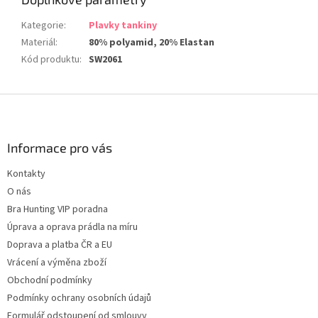
Kategorie
:
Plavky tankiny
Materiál
:
80% polyamid, 20% Elastan
Kód produktu
:
SW2061
Z
á
p
a
Informace pro vás
t
Kontakty
í
O nás
Bra Hunting VIP poradna
Úprava a oprava prádla na míru
Doprava a platba ČR a EU
Vrácení a výměna zboží
Obchodní podmínky
Podmínky ochrany osobních údajů
Formulář odstoupení od smlouvy