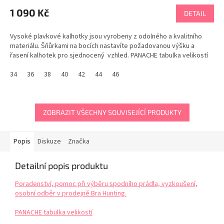
1 090 Kč
DETAIL
Vysoké plavkové kalhotky jsou vyrobeny z odolného a kvalitního
materiálu. Šňůrkami na bocích nastavíte požadovanou výšku a
řasení kalhotek pro sjednocený vzhled. PANACHE tabulka velikostí
34
36
38
40
42
44
46
ZOBRAZIT VŠECHNY SOUVISEJÍCÍ PRODUKTY
Popis
Diskuze
Značka
Detailní popis produktu
Poradenství, pomoc při výběru spodního prádla, vyzkoušení,
osobní odběr v prodejně Bra Hunting.
PANACHE tabulka velikostí