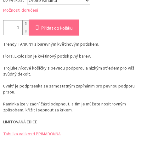
EU velikost
Možnosti doručení
Přidat do košíku
Trendy TANKINY s barevným květinovým potiskem.
Floral Explosion je květinový potisk plný barev.
Trojúhelníkové košíčky s pevnou podporou a nízkým středem pro Váš
svůdný dekolt.
Uvnitř je podprsenka se samostatným zapínáním pro pevnou podporu
prsou.
Ramínka lze v zadní části odepnout, a tím je můžete nosit rovným
způsobem, křížit i sepnout za krkem.
LIMITOVANÁ EDICE
Tabulka velikostí PRIMADONNA