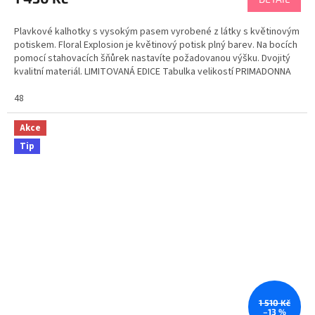
Plavkové kalhotky s vysokým pasem vyrobené z látky s květinovým
potiskem. Floral Explosion je květinový potisk plný barev. Na bocích
pomocí stahovacích šňůrek nastavíte požadovanou výšku. Dvojitý
kvalitní materiál. LIMITOVANÁ EDICE Tabulka velikostí PRIMADONNA
48
Akce
Tip
1 510 Kč
–13 %