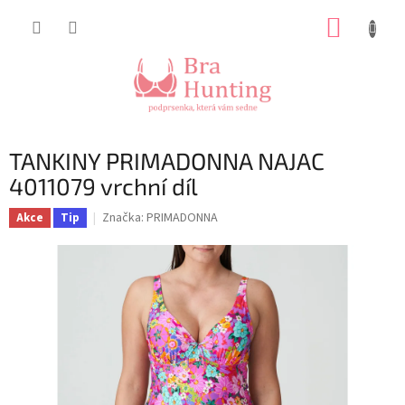
Přejít
NÁKUP
na
obsah
KOŠÍK
TANKINY PRIMADONNA NAJAC
4011079 vrchní díl
Značka:
PRIMADONNA
Akce
Tip