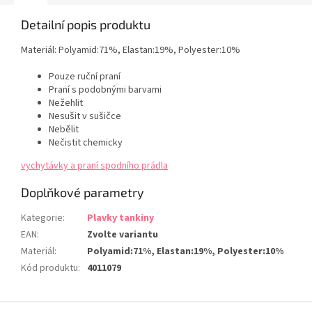
Detailní popis produktu
Materiál:
Polyamid:71%, Elastan:19%, Polyester:10%
Pouze ruční praní
Praní s podobnými barvami
Nežehlit
Nesušit v sušičce
Nebělit
Nečistit chemicky
vychytávky a praní spodního prádla
Doplňkové parametry
Kategorie
:
Plavky tankiny
EAN
:
Zvolte variantu
Materiál
:
Polyamid:71%, Elastan:19%, Polyester:10%
Kód produktu
:
4011079
Z