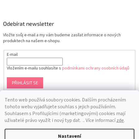
Odebírat newsletter
Vložte svůj e-mail a my vám budeme zasílat informace o nových
produktech na našem e-shopu.
E-mail
Vložením e-mailu souhlasíte s
podmínkami ochrany osobních údajů
PŘIHLÁSIT SE
Tento web používá soubory cookies. Dalším procházením
tohoto webu vyjadřujete souhlas s jejich používáním.
S
ouhlasem s Profilujícími (marketingovými) cookies mají
uživatelé právo využít i nový typ dat.
.. Více informací
zde
.
Nastavení
Vytvořil Shoptet