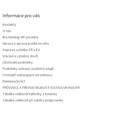
á
p
a
Informace pro vás
t
Kontakty
í
O nás
Bra Hunting VIP poradna
Úprava a oprava prádla na míru
Doprava a platba ČR a EU
Vrácení a výměna zboží
Obchodní podmínky
Podmínky ochrany osobních údajů
Formulář odstoupení od smlouvy
Reklamační list
PRŮVODCE A PŘEVOD VELIKOSTÍ EU/USA/UK/AUS/FR
Tabulka velikostí kalhotky a boxerky
Tabulka velikostí při výběru podprsenky