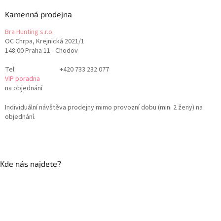
Kamenná prodejna
Bra Hunting s.r.o.
OC Chrpa, Krejnická 2021/1
148 00 Praha 11 - Chodov
Tel:
+420 733 232 077
VIP poradna
na objednání
Individuální návštěva prodejny mimo provozní dobu (min. 2 ženy) na
objednání.
Kde nás najdete?