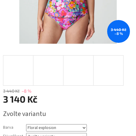
3 440 Kč
–8 %
3 440 Kč
–8 %
3 140 Kč
Měrná
Zvolte variantu
cena:
Barva