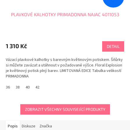
PLAVKOVÉ KALHOTKY PRIMADONNA NAJAC 4011053
1 310 Kč
DETAIL
Vázací plavkové kalhotky s barevným květinovým potiskem. Šňůrky
si můžete zavázat a utáhnout v požadované výšce. Floral Explosion
je květinový potisk plný barev. LIMITOVANÁ EDICE Tabulka velikostí
PRIMADONNA
36
38
40
42
ZOBRAZIT VŠECHNY SOUVISEJÍCÍ PRODUKTY
Popis
Diskuze
Značka