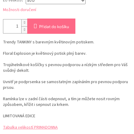
EU velikost
Možnosti doručení
Přidat do košíku
Trendy TANKINY s barevným květinovým potiskem.
Floral Explosion je květinový potisk plný barev.
Trojúhelníkové košíčky s pevnou podporou a nízkým středem pro Váš
svůdný dekolt.
Uvnitř je podprsenka se samostatným zapínáním pro pevnou podporu
prsou.
Ramínka lze v zadní části odepnout, a tím je můžete nosit rovným
způsobem, křížit i sepnout za krkem.
LIMITOVANÁ EDICE
Tabulka velikostí PRIMADONNA