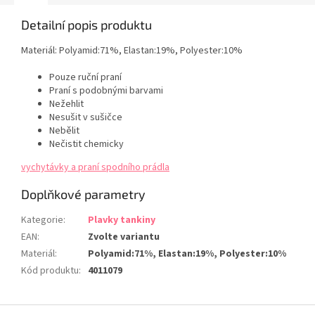
Detailní popis produktu
Materiál:
Polyamid:71%, Elastan:19%, Polyester:10%
Pouze ruční praní
Praní s podobnými barvami
Nežehlit
Nesušit v sušičce
Nebělit
Nečistit chemicky
vychytávky a praní spodního prádla
Doplňkové parametry
Kategorie
:
Plavky tankiny
EAN
:
Zvolte variantu
Materiál
:
Polyamid:71%, Elastan:19%, Polyester:10%
Kód produktu
:
4011079
Z