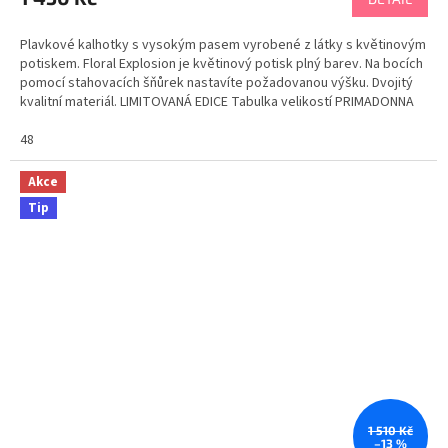
Plavkové kalhotky s vysokým pasem vyrobené z látky s květinovým
potiskem. Floral Explosion je květinový potisk plný barev. Na bocích
pomocí stahovacích šňůrek nastavíte požadovanou výšku. Dvojitý
kvalitní materiál. LIMITOVANÁ EDICE Tabulka velikostí PRIMADONNA
48
Akce
Tip
1 510 Kč
–13 %