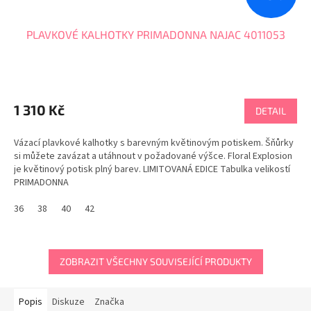
PLAVKOVÉ KALHOTKY PRIMADONNA NAJAC 4011053
1 310 Kč
DETAIL
Vázací plavkové kalhotky s barevným květinovým potiskem. Šňůrky
si můžete zavázat a utáhnout v požadované výšce. Floral Explosion
je květinový potisk plný barev. LIMITOVANÁ EDICE Tabulka velikostí
PRIMADONNA
36
38
40
42
ZOBRAZIT VŠECHNY SOUVISEJÍCÍ PRODUKTY
Popis
Diskuze
Značka