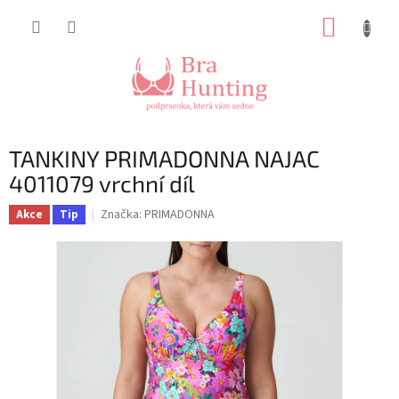
Přejít
NÁKUP
na
obsah
KOŠÍK
TANKINY PRIMADONNA NAJAC
4011079 vrchní díl
Značka:
PRIMADONNA
Akce
Tip