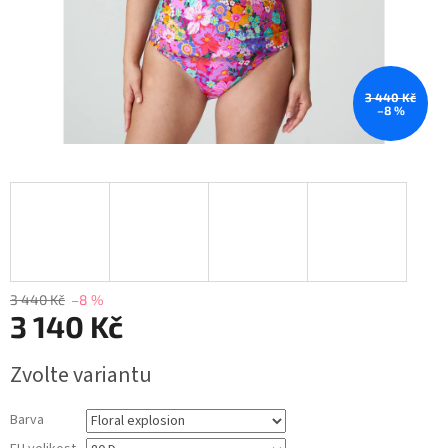
3 440 Kč
–8 %
3 440 Kč
–8 %
3 140 Kč
Měrná
Zvolte variantu
cena:
Barva