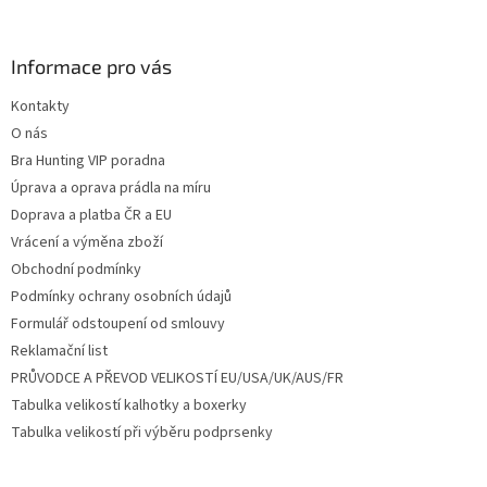
á
p
a
Informace pro vás
t
Kontakty
í
O nás
Bra Hunting VIP poradna
Úprava a oprava prádla na míru
Doprava a platba ČR a EU
Vrácení a výměna zboží
Obchodní podmínky
Podmínky ochrany osobních údajů
Formulář odstoupení od smlouvy
Reklamační list
PRŮVODCE A PŘEVOD VELIKOSTÍ EU/USA/UK/AUS/FR
Tabulka velikostí kalhotky a boxerky
Tabulka velikostí při výběru podprsenky