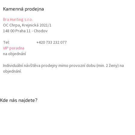
Kamenná prodejna
Bra Hunting s.r.o.
OC Chrpa, Krejnická 2021/1
148 00 Praha 11 - Chodov
Tel:
+420 733 232 077
VIP poradna
na objednání
Individuální návštěva prodejny mimo provozní dobu (min. 2 ženy) na
objednání.
Kde nás najdete?