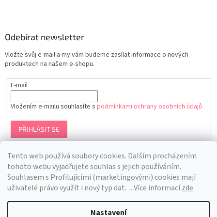
Odebírat newsletter
Vložte svůj e-mail a my vám budeme zasílat informace o nových
produktech na našem e-shopu.
E-mail
Vložením e-mailu souhlasíte s
podmínkami ochrany osobních údajů
PŘIHLÁSIT SE
Tento web používá soubory cookies. Dalším procházením
tohoto webu vyjadřujete souhlas s jejich používáním.
S
ouhlasem s Profilujícími (marketingovými) cookies mají
uživatelé právo využít i nový typ dat.
.. Více informací
zde
.
Nastavení
Vytvořil Shoptet