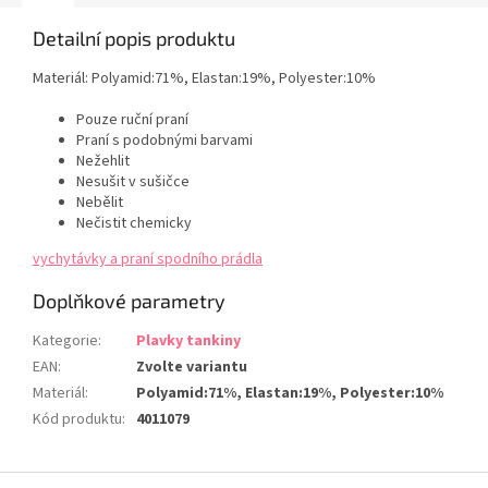
Detailní popis produktu
Materiál:
Polyamid:71%, Elastan:19%, Polyester:10%
Pouze ruční praní
Praní s podobnými barvami
Nežehlit
Nesušit v sušičce
Nebělit
Nečistit chemicky
vychytávky a praní spodního prádla
Doplňkové parametry
Kategorie
:
Plavky tankiny
EAN
:
Zvolte variantu
Materiál
:
Polyamid:71%, Elastan:19%, Polyester:10%
Kód produktu
:
4011079
Z