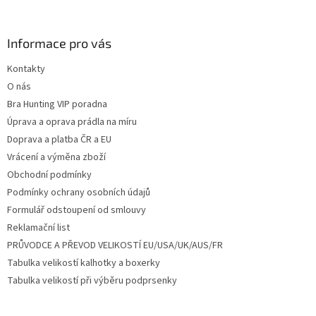
á
p
a
Informace pro vás
t
Kontakty
í
O nás
Bra Hunting VIP poradna
Úprava a oprava prádla na míru
Doprava a platba ČR a EU
Vrácení a výměna zboží
Obchodní podmínky
Podmínky ochrany osobních údajů
Formulář odstoupení od smlouvy
Reklamační list
PRŮVODCE A PŘEVOD VELIKOSTÍ EU/USA/UK/AUS/FR
Tabulka velikostí kalhotky a boxerky
Tabulka velikostí při výběru podprsenky