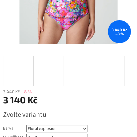
3 440 Kč
–8 %
3 440 Kč
–8 %
3 140 Kč
Měrná
Zvolte variantu
cena:
Barva