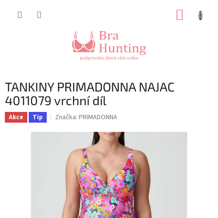
Přejít
NÁKUP
na
obsah
KOŠÍK
TANKINY PRIMADONNA NAJAC
4011079 vrchní díl
Značka:
PRIMADONNA
Akce
Tip