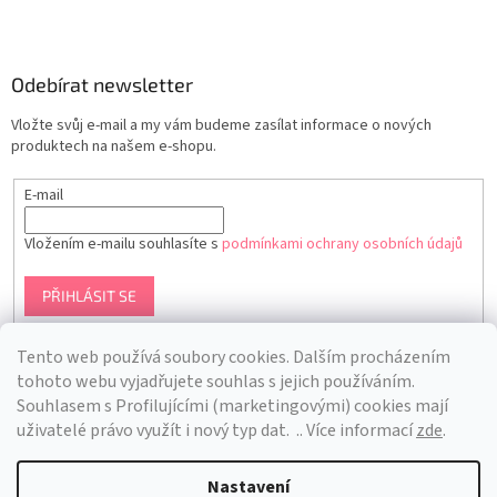
Odebírat newsletter
Vložte svůj e-mail a my vám budeme zasílat informace o nových
produktech na našem e-shopu.
E-mail
Vložením e-mailu souhlasíte s
podmínkami ochrany osobních údajů
PŘIHLÁSIT SE
Tento web používá soubory cookies. Dalším procházením
tohoto webu vyjadřujete souhlas s jejich používáním.
S
ouhlasem s Profilujícími (marketingovými) cookies mají
uživatelé právo využít i nový typ dat.
.. Více informací
zde
.
Nastavení
Vytvořil Shoptet