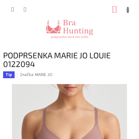
Přejít
NÁKUP
na
obsah
KOŠÍK
PODPRSENKA MARIE JO LOUIE
0122094
Značka:
MARIE JO
Tip