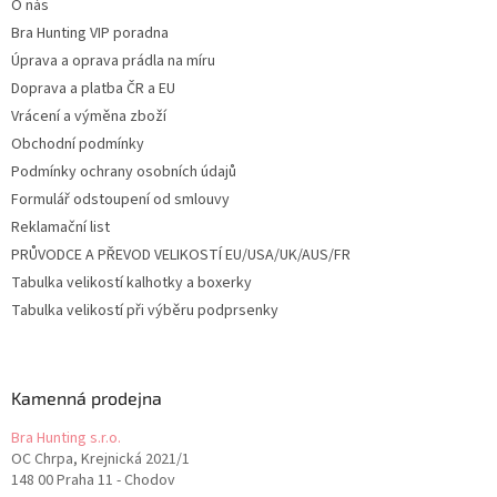
O nás
Bra Hunting VIP poradna
Úprava a oprava prádla na míru
Doprava a platba ČR a EU
Vrácení a výměna zboží
Obchodní podmínky
Podmínky ochrany osobních údajů
Formulář odstoupení od smlouvy
Reklamační list
PRŮVODCE A PŘEVOD VELIKOSTÍ EU/USA/UK/AUS/FR
Tabulka velikostí kalhotky a boxerky
Tabulka velikostí při výběru podprsenky
Kamenná prodejna
Bra Hunting s.r.o.
OC Chrpa, Krejnická 2021/1
148 00 Praha 11 - Chodov