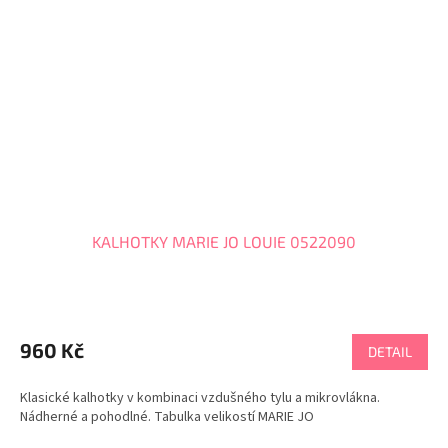
KALHOTKY MARIE JO LOUIE 0522090
Průměrné
hodnocení
produktu
960 Kč
DETAIL
je
5,0
Klasické kalhotky v kombinaci vzdušného tylu a mikrovlákna.
z
Nádherné a pohodlné. Tabulka velikostí MARIE JO
5
hvězdiček.