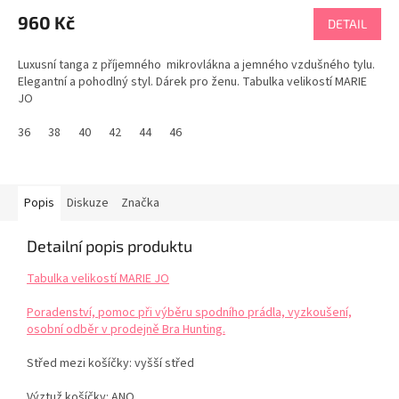
960 Kč
DETAIL
Luxusní tanga z příjemného mikrovlákna a jemného vzdušného tylu.
Elegantní a pohodlný styl. Dárek pro ženu. Tabulka velikostí MARIE
JO
36
38
40
42
44
46
Popis
Diskuze
Značka
Detailní popis produktu
Tabulka velikostí MARIE JO
Poradenství, pomoc při výběru spodního prádla, vyzkoušení,
osobní odběr v prodejně Bra Hunting.
Střed mezi košíčky: vyšší střed
Výztuž košíčky: ANO