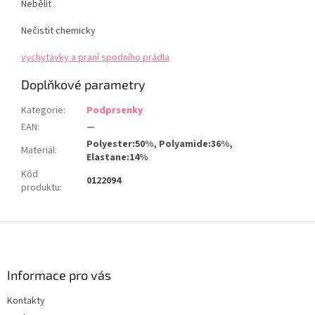
Nebělit
Nečistit chemicky
vychytávky a praní spodního prádla
Doplňkové parametry
Kategorie
:
Podprsenky
EAN
:
—
Polyester:50%, Polyamide:36%,
Materiál
:
Elastane:14%
Kód
0122094
produktu
:
Z
á
p
a
Informace pro vás
t
Kontakty
í