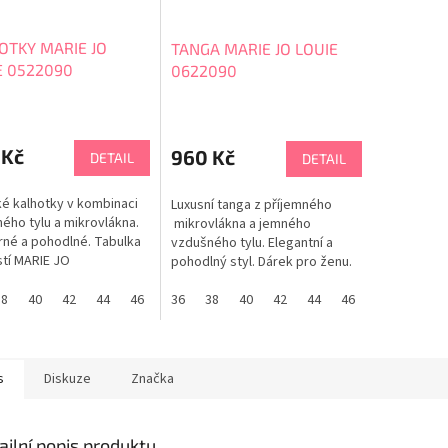
OTKY MARIE JO
TANGA MARIE JO LOUIE
E 0522090
0622090
rné
cení
ktu
 Kč
960 Kč
DETAIL
DETAIL
ké kalhotky v kombinaci
Luxusní tanga z příjemného
ého tylu a mikrovlákna.
mikrovlákna a jemného
né a pohodlné. Tabulka
vzdušného tylu. Elegantní a
ček.
stí MARIE JO
pohodlný styl. Dárek pro ženu.
Tabulka velikostí MARIE JO
38
40
42
44
46
36
38
40
42
44
46
s
Diskuze
Značka
ailní popis produktu