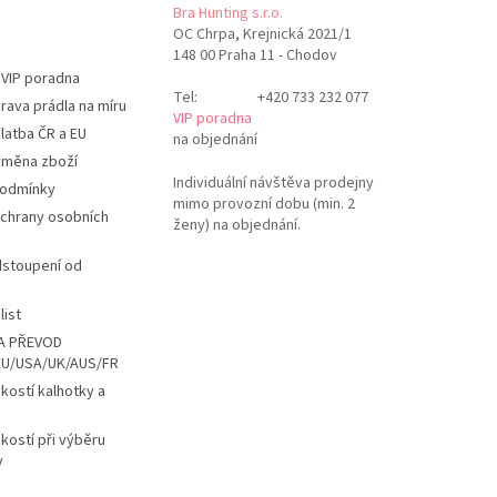
Bra Hunting s.r.o.
OC Chrpa, Krejnická 2021/1
148 00 Praha 11 - Chodov
 VIP poradna
Tel:
+420 733 232 077
rava prádla na míru
VIP poradna
latba ČR a EU
na objednání
ýměna zboží
Individuální návštěva prodejny
podmínky
mimo provozní dobu (min. 2
chrany osobních
ženy) na objednání.
dstoupení od
list
A PŘEVOD
EU/USA/UK/AUS/FR
ikostí kalhotky a
ikostí při výběru
y