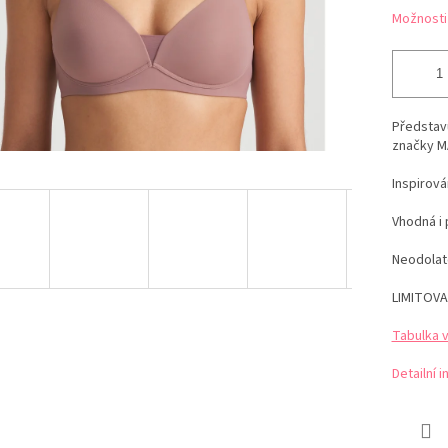
Možnosti
Představ
značky M
Inspirová
Vhodná i 
Neodolate
LIMITOVA
Tabulka v
Detailní 