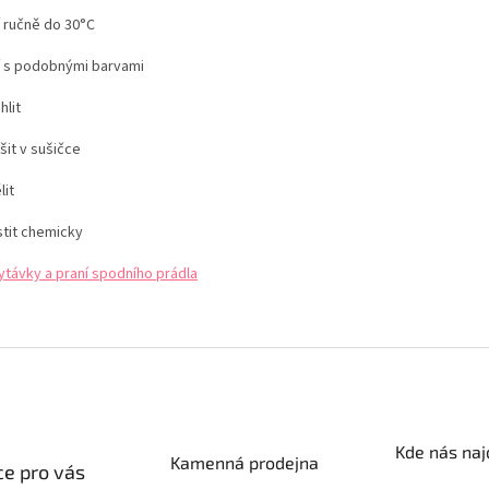
í ručně do 30°C
í s podobnými barvami
hlit
šit v sušičce
lit
stit chemicky
ytávky a praní spodního prádla
Kde nás naj
Kamenná prodejna
e pro vás