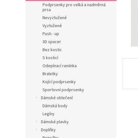
n
Podprsenky pro velká a nadměrná
e
prsa
l
Nevyztužené
Vyztužené
Push - up
3D spacer
Bez kostic
S kosticí
Odepínací ramínka
Braletky
Kojící podprsenky
Sportovní podprsenky
Dámské oblečení
Dámská body
Legíny
Dámské plavky
Doplňky