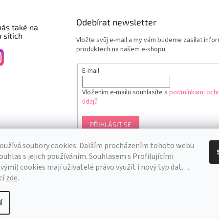
Odebírat newsletter
nás také na
 sítích
Vložte svůj e-mail a my vám budeme zasílat info
produktech na našem e-shopu.
E-mail
Vložením e-mailu souhlasíte s
podmínkami ochr
údajů
PŘIHLÁSIT SE
oužívá soubory cookies. Dalším procházením tohoto webu
ouhlas s jejich používáním. S
ouhlasem s Profilujícími
ými) cookies mají uživatelé právo využít i nový typ dat.
..
cí
zde
.
í