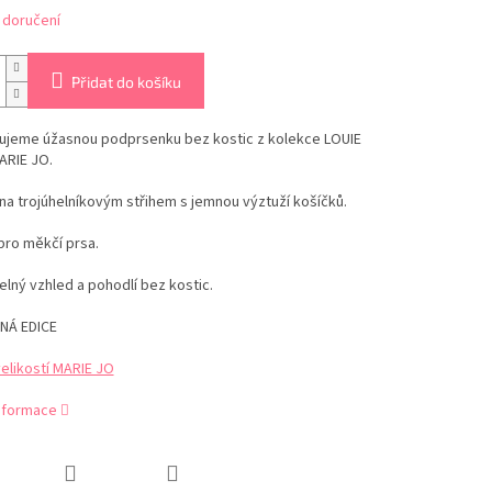
 doručení
Přidat do košíku
ujeme úžasnou podprsenku bez kostic z kolekce LOUIE
ARIE JO.
na trojúhelníkovým střihem s jemnou výztuží košíčků.
pro měkčí prsa.
lný vzhled a pohodlí bez kostic.
NÁ EDICE
elikostí MARIE JO
informace