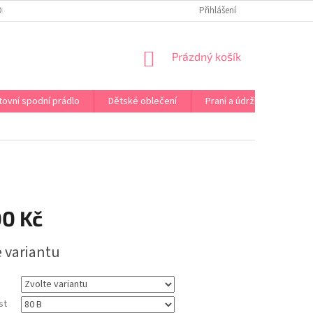
OPRAVA PRÁDLA NA MÍRU
DOPRAVA A PLATBA ČR A EU
Přihlášení
VRÁCENÍ A V
NÁKUPNÍ
Prázdný košík
KOŠÍK
tovní spodní prádlo
Dětské oblečení
Praní a údržba
Kont
00 Kč
e variantu
st