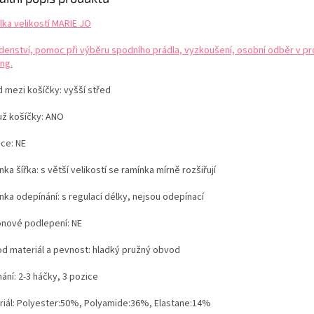
lka velikostí MARIE JO
denství, pomoc při výběru spodního prádla, vyzkoušení, osobní odběr v pr
ng.
d mezi košíčky: vyšší střed
už košíčky: ANO
ice: NE
ka šířka: s větší velikostí se ramínka mírně rozšiřují
nka odepínání: s regulací délky, nejsou odepínací
konové podlepení: NE
d materiál a pevnost: hladký pružný obvod
ání: 2-3 háčky, 3 pozice
riál: Polyester:50%, Polyamide:36%, Elastane:14%