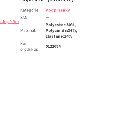
Kategorie
:
Podprsenky
EAN
:
—
odejně Bra
Polyester:50%,
Materiál
:
Polyamide:36%,
Elastane:14%
Kód
0122094
produktu
: