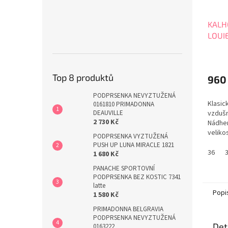
KALH
LOUI
Průmě
hodno
produ
Top 8 produktů
960
je
5,0
PODPRSENKA NEVYZTUŽENÁ
Klasic
0161810 PRIMADONNA
z
vzdušn
DEAUVILLE
5
2 730 Kč
Nádher
hvězdi
veliko
PODPRSENKA VYZTUŽENÁ
PUSH UP LUNA MIRACLE 1821
36
1 680 Kč
PANACHE SPORTOVNÍ
PODPRSENKA BEZ KOSTIC 7341
latte
Popi
1 580 Kč
PRIMADONNA BELGRAVIA
PODPRSENKA NEVYZTUŽENÁ
Det
0163222