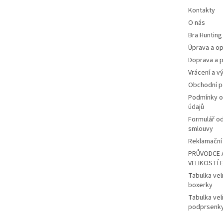
Kontakty
O nás
Bra Hunting
Úprava a op
Doprava a p
Vrácení a v
Obchodní 
Podmínky o
údajů
Formulář o
smlouvy
Reklamační 
PRŮVODCE 
VELIKOSTÍ 
Tabulka vel
boxerky
Tabulka vel
podprsenk