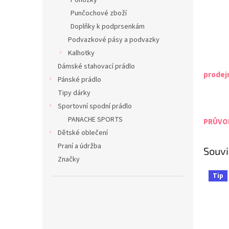
Ponožky
Punčochové zboží
Doplňky k podprsenkám
Podvazkové pásy a podvazky
Kalhotky
Dámské stahovací prádlo
prodej
Pánské prádlo
Tipy dárky
Sportovní spodní prádlo
PANACHE SPORTS
PRŮVOD
Dětské oblečení
Praní a údržba
Souvi
Značky
Tip