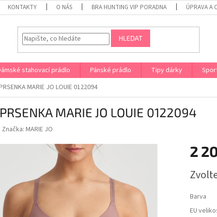
KONTAKTY
O NÁS
BRA HUNTING VIP PORADNA
ÚPRAVA A 
HLEDAT
Dámské stahovací prádlo
Pánské prádlo
Tipy dárky
Spor
RSENKA MARIE JO LOUIE 0122094
PRSENKA MARIE JO LOUIE 0122094
Značka:
MARIE JO
2 2
Měrná
Zvolt
cena:
Barva
EU veliko