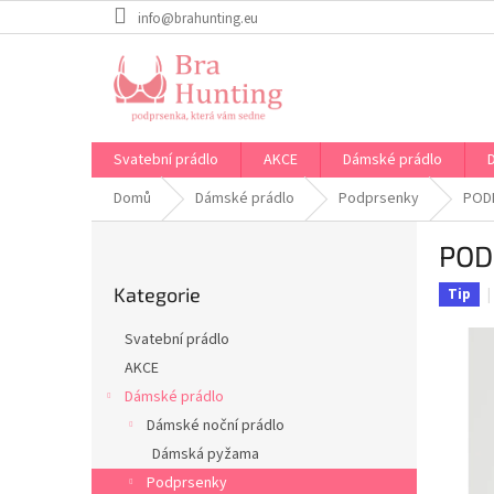
Přejít
info@brahunting.eu
na
obsah
Svatební prádlo
AKCE
Dámské prádlo
Domů
Dámské prádlo
Podprsenky
PODP
P
POD
o
Přeskočit
s
Kategorie
kategorie
Tip
t
r
Svatební prádlo
a
AKCE
n
Dámské prádlo
n
í
Dámské noční prádlo
p
Dámská pyžama
a
Podprsenky