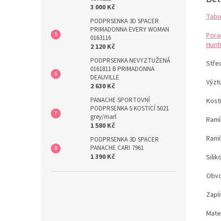
3 000 Kč
Tabu
PODPRSENKA 3D SPACER
PRIMADONNA EVERY WOMAN
Pora
0163116
Hunti
2 120 Kč
PODPRSENKA NEVYZTUŽENÁ
Stře
0161811 B PRIMADONNA
DEAUVILLE
Výzt
2 630 Kč
PANACHE SPORTOVNÍ
Kost
PODPRSENKA S KOSTICÍ 5021
grey/marl
Ramín
1 580 Kč
Ramí
PODPRSENKA 3D SPACER
PANACHE CARI 7961
1 390 Kč
Sili
Obvo
Zapín
Mate