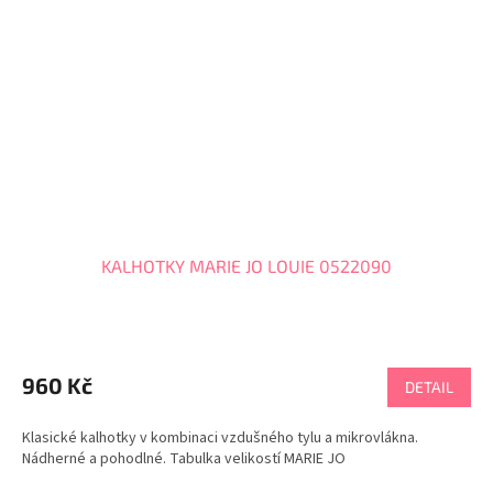
KALHOTKY MARIE JO LOUIE 0522090
Průměrné
hodnocení
produktu
960 Kč
DETAIL
je
5,0
Klasické kalhotky v kombinaci vzdušného tylu a mikrovlákna.
z
Nádherné a pohodlné. Tabulka velikostí MARIE JO
5
hvězdiček.