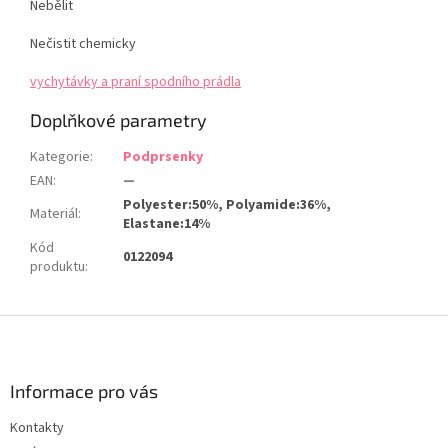
Nebělit
Nečistit chemicky
vychytávky a praní spodního prádla
Doplňkové parametry
Kategorie
:
Podprsenky
EAN
:
—
Polyester:50%, Polyamide:36%,
Materiál
:
Elastane:14%
Kód
0122094
produktu
:
Z
á
p
a
Informace pro vás
t
Kontakty
í