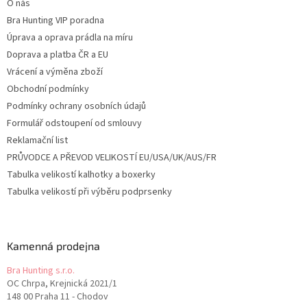
O nás
Bra Hunting VIP poradna
Úprava a oprava prádla na míru
Doprava a platba ČR a EU
Vrácení a výměna zboží
Obchodní podmínky
Podmínky ochrany osobních údajů
Formulář odstoupení od smlouvy
Reklamační list
PRŮVODCE A PŘEVOD VELIKOSTÍ EU/USA/UK/AUS/FR
Tabulka velikostí kalhotky a boxerky
Tabulka velikostí při výběru podprsenky
Kamenná prodejna
Bra Hunting s.r.o.
OC Chrpa, Krejnická 2021/1
148 00 Praha 11 - Chodov