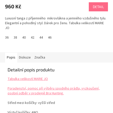
960 Kč
DETAIL
Luxusní tanga z příjemného mikrovlákna a jemného vzdušného tylu.
Elegantní a pohodlný styl. Dárek pro ženu. Tabulka velikostí MARIE
JO
36
38
40
42
44
46
Popis
Diskuze
Značka
Detailní popis produktu
Tabulka velikostí MARIE JO
Poradenství, pomoc při výběru spodního prádla, vyzkoušení,
osobní odběr v prodejně Bra Hunting.
Střed mezi košíčky: vyšší střed
Výztuž košíčky: ANO