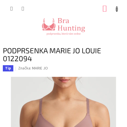
Přejít
NÁKUP
na
obsah
KOŠÍK
PODPRSENKA MARIE JO LOUIE
0122094
Značka:
MARIE JO
Tip