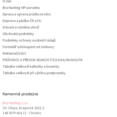
O nás
Bra Hunting VIP poradna
Úprava a oprava prádla na míru
Doprava a platba ČR a EU
Vrácení a výměna zboží
Obchodní podmínky
Podmínky ochrany osobních údajů
Formulář odstoupení od smlouvy
Reklamační list
PRŮVODCE A PŘEVOD VELIKOSTÍ EU/USA/UK/AUS/FR
Tabulka velikostí kalhotky a boxerky
Tabulka velikostí při výběru podprsenky
Kamenná prodejna
Bra Hunting s.r.o.
OC Chrpa, Krejnická 2021/1
148 00 Praha 11 - Chodov