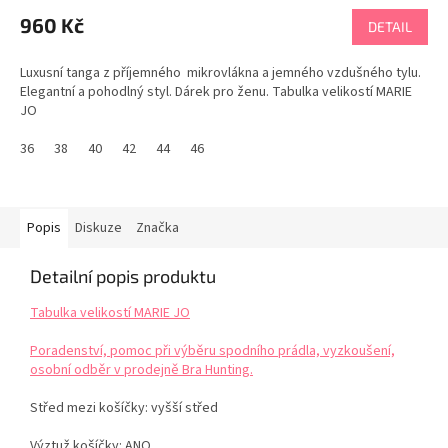
960 Kč
DETAIL
Luxusní tanga z příjemného mikrovlákna a jemného vzdušného tylu.
Elegantní a pohodlný styl. Dárek pro ženu. Tabulka velikostí MARIE
JO
36
38
40
42
44
46
Popis
Diskuze
Značka
Detailní popis produktu
Tabulka velikostí MARIE JO
Poradenství, pomoc při výběru spodního prádla, vyzkoušení,
osobní odběr v prodejně Bra Hunting.
Střed mezi košíčky: vyšší střed
Výztuž košíčky: ANO