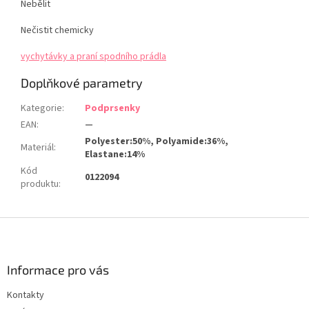
Nebělit
Nečistit chemicky
vychytávky a praní spodního prádla
Doplňkové parametry
Kategorie
:
Podprsenky
EAN
:
—
Polyester:50%, Polyamide:36%,
Materiál
:
Elastane:14%
Kód
0122094
produktu
:
Z
á
p
a
Informace pro vás
t
Kontakty
í