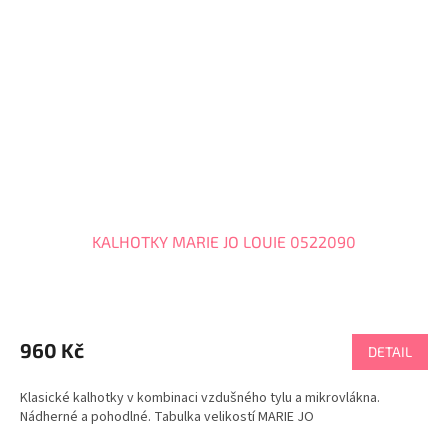
KALHOTKY MARIE JO LOUIE 0522090
Průměrné
hodnocení
produktu
960 Kč
DETAIL
je
5,0
Klasické kalhotky v kombinaci vzdušného tylu a mikrovlákna.
z
Nádherné a pohodlné. Tabulka velikostí MARIE JO
5
hvězdiček.