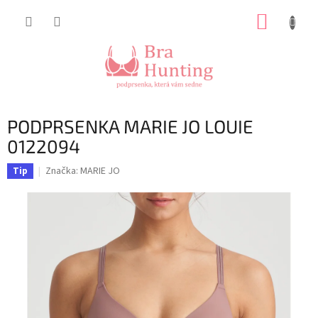
Přejít
NÁKUP
na
obsah
KOŠÍK
PODPRSENKA MARIE JO LOUIE
0122094
Značka:
MARIE JO
Tip