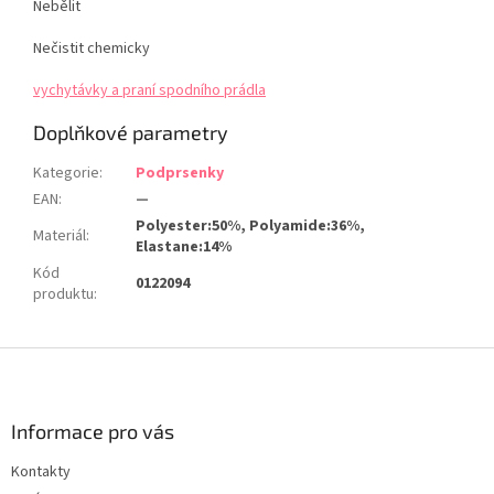
Nebělit
Nečistit chemicky
vychytávky a praní spodního prádla
Doplňkové parametry
Kategorie
:
Podprsenky
EAN
:
—
Polyester:50%, Polyamide:36%,
Materiál
:
Elastane:14%
Kód
0122094
produktu
:
Z
á
p
a
Informace pro vás
t
Kontakty
í