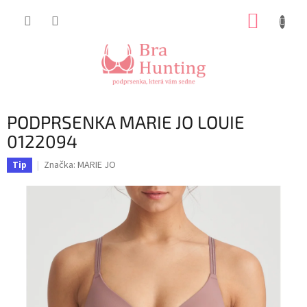
Přejít
NÁKUP
na
obsah
KOŠÍK
PODPRSENKA MARIE JO LOUIE
0122094
Značka:
MARIE JO
Tip