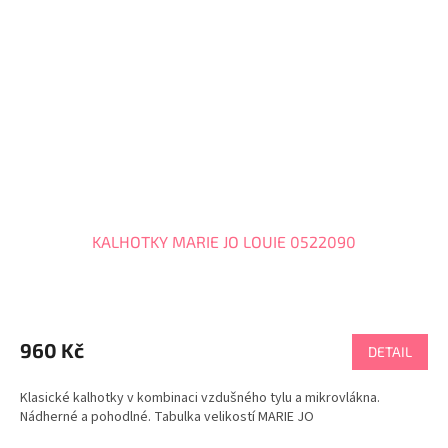
KALHOTKY MARIE JO LOUIE 0522090
Průměrné
hodnocení
produktu
960 Kč
DETAIL
je
5,0
Klasické kalhotky v kombinaci vzdušného tylu a mikrovlákna.
z
Nádherné a pohodlné. Tabulka velikostí MARIE JO
5
hvězdiček.