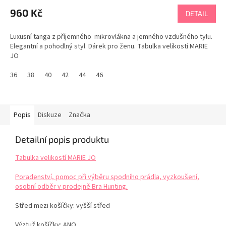
960 Kč
DETAIL
Luxusní tanga z příjemného mikrovlákna a jemného vzdušného tylu.
Elegantní a pohodlný styl. Dárek pro ženu. Tabulka velikostí MARIE
JO
36
38
40
42
44
46
Popis
Diskuze
Značka
Detailní popis produktu
Tabulka velikostí MARIE JO
Poradenství, pomoc při výběru spodního prádla, vyzkoušení,
osobní odběr v prodejně Bra Hunting.
Střed mezi košíčky: vyšší střed
Výztuž košíčky: ANO