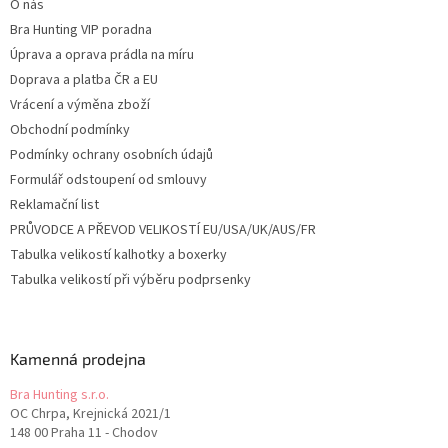
O nás
Bra Hunting VIP poradna
Úprava a oprava prádla na míru
Doprava a platba ČR a EU
Vrácení a výměna zboží
Obchodní podmínky
Podmínky ochrany osobních údajů
Formulář odstoupení od smlouvy
Reklamační list
PRŮVODCE A PŘEVOD VELIKOSTÍ EU/USA/UK/AUS/FR
Tabulka velikostí kalhotky a boxerky
Tabulka velikostí při výběru podprsenky
Kamenná prodejna
Bra Hunting s.r.o.
OC Chrpa, Krejnická 2021/1
148 00 Praha 11 - Chodov