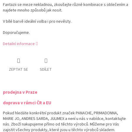
Fantazii se meze nekladnou, zkoušejte různé kombinace s oblečením a
najdete mnoho způsobů jak nosit.
V bílé barvě ideální volba i pro nevěsty.
Doporučujeme.
Detailní informace
ZEPTAT SE
SDÍLET
prodejna v Praze
doprava v rámci ČR a EU
Pokud hledáte konkrétní produkt značek PANACHE, PRIMADONNA,
MARIE JO, ANDRES SARDA, JULIMEX a není u nás v nabídce, kontaktujte
nás. Zboží nakupujeme přímo od těchto výrobců. Můžeme pro Vás
zajistit všechny produkty, které jsou u těchto výrobců skladem.