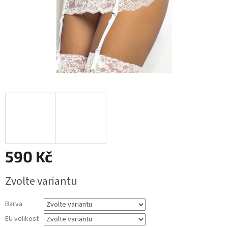
590 Kč
Měrná
Zvolte variantu
cena:
Barva
EU velikost