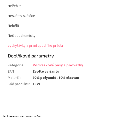
Nežehlit
Nesušit v sušičce
Nebělit
Nečistit chemicky
vychytávky a praní spodního prádla
Doplňkové parametry
Kategorie
:
Podvazkové pásy a podvazky
EAN
:
Zvolte variantu
Materiál
:
90% polyamid, 10% elastan
Kód produktu
:
1979
Z
á
p
a
Informace pro vás