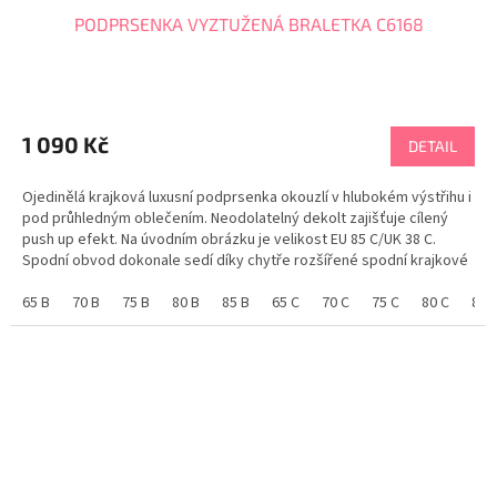
PODPRSENKA VYZTUŽENÁ BRALETKA C6168
Průměrné
hodnocení
produktu
1 090 Kč
DETAIL
je
5,0
Ojedinělá krajková luxusní podprsenka okouzlí v hlubokém výstřihu i
z
pod průhledným oblečením. Neodolatelný dekolt zajišťuje cílený
5
push up efekt. Na úvodním obrázku je velikost EU 85 C/UK 38 C.
hvězdiček.
Spodní obvod dokonale sedí díky chytře rozšířené spodní krajkové
části pod košíčkem. Krajka po...
65 B
70 B
75 B
80 B
85 B
65 C
70 C
75 C
80 C
85 