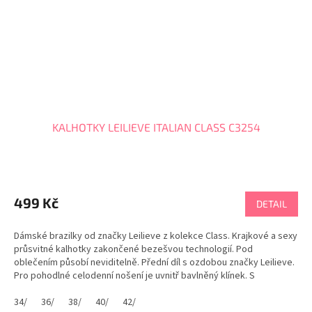
KALHOTKY LEILIEVE ITALIAN CLASS C3254
499 Kč
DETAIL
Dámské brazilky od značky Leilieve z kolekce Class. Krajkové a sexy
průsvitné kalhotky zakončené bezešvou technologií. Pod
oblečením působí neviditelně. Přední díl s ozdobou značky Leilieve.
Pro pohodlné celodenní nošení je uvnitř bavlněný klínek. S
podprsenkou a podvazkovým pásem tvoří...
34/
36/
38/
40/
42/