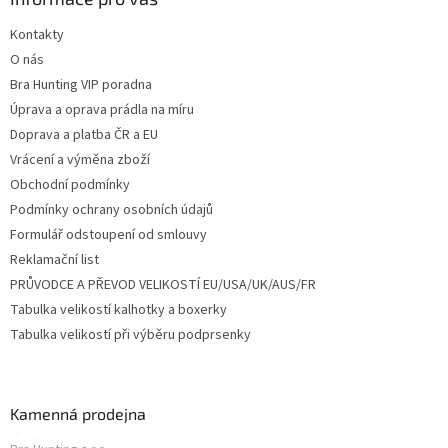
t
Kontakty
í
O nás
Bra Hunting VIP poradna
Úprava a oprava prádla na míru
Doprava a platba ČR a EU
Vrácení a výměna zboží
Obchodní podmínky
Podmínky ochrany osobních údajů
Formulář odstoupení od smlouvy
Reklamační list
PRŮVODCE A PŘEVOD VELIKOSTÍ EU/USA/UK/AUS/FR
Tabulka velikostí kalhotky a boxerky
Tabulka velikostí při výběru podprsenky
Kamenná prodejna