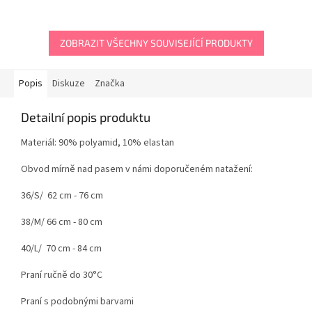
ZOBRAZIT VŠECHNY SOUVISEJÍCÍ PRODUKTY
Popis
Diskuze
Značka
Detailní popis produktu
Materiál: 90% polyamid, 10% elastan
Obvod mírně nad pasem v námi doporučeném natažení:
36/S/ 62 cm - 76 cm
38/M/ 66 cm - 80 cm
40/L/ 70 cm - 84 cm
Praní ručně do 30°C
Praní s podobnými barvami