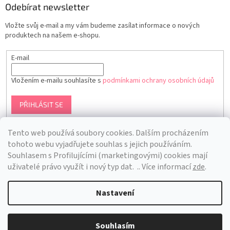
Odebírat newsletter
Vložte svůj e-mail a my vám budeme zasílat informace o nových
produktech na našem e-shopu.
E-mail
Vložením e-mailu souhlasíte s
podmínkami ochrany osobních údajů
PŘIHLÁSIT SE
Tento web používá soubory cookies. Dalším procházením
tohoto webu vyjadřujete souhlas s jejich používáním.
S
ouhlasem s Profilujícími (marketingovými) cookies mají
uživatelé právo využít i nový typ dat.
.. Více informací
zde
.
Nastavení
Vytvořil Shoptet
Souhlasím
Copyright 2026
Bra Hunting
. Všechna práva vyhrazena.