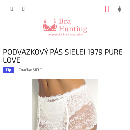
Přejít
NÁKUP
na
obsah
KOŠÍK
PODVAZKOVÝ PÁS SIELEI 1979 PURE
LOVE
Značka:
SIÉLEI
Tip