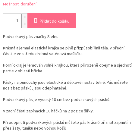
Možnosti doručení
Přidat do košíku
Podvazkový pás značky Sielei.
Krásná a jemná elastická krajka se plně přizpůsobí linii těla. V přední
části je ve středu drobná saténová mašlička.
Horní okraj je lemován volně krajkou, která přirozeně obejme a sjednotí
partie v oblasti břicha.
Pásky na punčochy jsou elastické a délkově nastavitelné. Pás můžete
nosit bez pásků, jsou odepínatelné.
Podvazkový pás je vysoký 18 cm bez podvazkových pásků.
V zadní části zapínacích 10 háčků na 2 pozice šířky.
Při odepnutí podvazkových pásků můžete pás krásně přiznat zapnutím
přes šaty, tuniku nebo volnou košili.