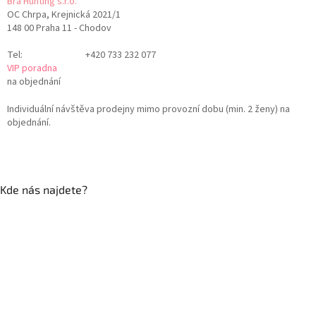
Bra Hunting s.r.o.
OC Chrpa, Krejnická 2021/1
148 00 Praha 11 - Chodov
Tel:
+420 733 232 077
VIP poradna
na objednání
Individuální návštěva prodejny mimo provozní dobu (min. 2 ženy) na
objednání.
Kde nás najdete?