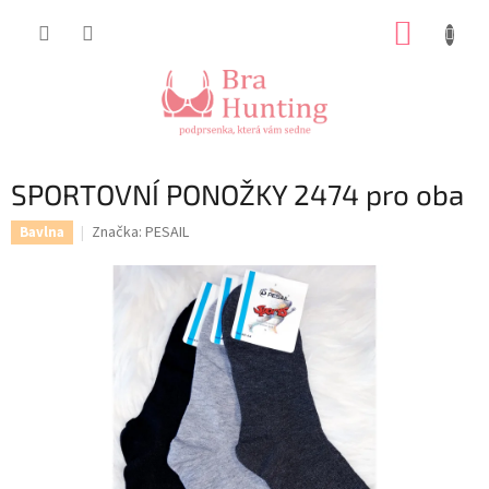
Přejít
NÁKUP
na
obsah
KOŠÍK
SPORTOVNÍ PONOŽKY 2474 pro oba
Značka:
PESAIL
Bavlna