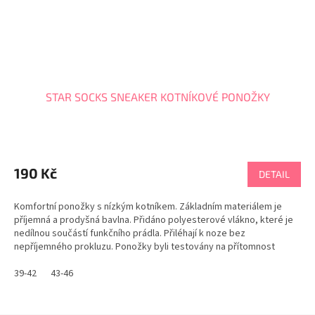
STAR SOCKS SNEAKER KOTNÍKOVÉ PONOŽKY
190 Kč
DETAIL
Komfortní ponožky s nízkým kotníkem. Základním materiálem je
příjemná a prodyšná bavlna. Přidáno polyesterové vlákno, které je
nedílnou součástí funkčního prádla. Přiléhají k noze bez
nepříjemného prokluzu. Ponožky byli testovány na přítomnost
škodlivých látek a získaly značku OEKO-TEX®...
39-42
43-46