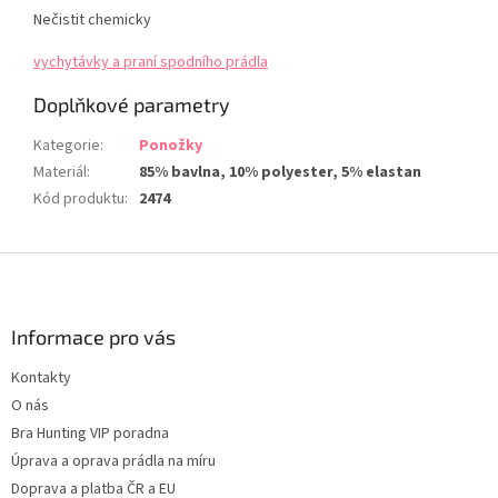
Nečistit chemicky
vychytávky a praní spodního prádla
Doplňkové parametry
Kategorie
:
Ponožky
Materiál
:
85% bavlna, 10% polyester, 5% elastan
Kód produktu
:
2474
Z
á
p
a
Informace pro vás
t
Kontakty
í
O nás
Bra Hunting VIP poradna
Úprava a oprava prádla na míru
Doprava a platba ČR a EU