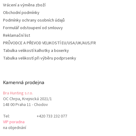
Vrácení a výměna zboží
Obchodní podmínky
Podmínky ochrany osobních údajů
Formulář odstoupení od smlouvy
Reklamační list
PRŮVODCE A PŘEVOD VELIKOSTÍ EU/USA/UK/AUS/FR
Tabulka velikostí kalhotky a boxerky
Tabulka velikostí při výběru podprsenky
Kamenná prodejna
Bra Hunting s.r.o.
OC Chrpa, Krejnická 2021/1
148 00 Praha 11 - Chodov
Tel:
+420 733 232 077
VIP poradna
na objednání