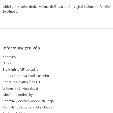
Oblečení z toho druhu vlákna drží tvar a tím zajistí i dlouhou funkční
životnost.
Z
á
p
a
Informace pro vás
t
Kontakty
í
O nás
Bra Hunting VIP poradna
Úprava a oprava prádla na míru
Doprava a platba ČR a EU
Vrácení a výměna zboží
Obchodní podmínky
Podmínky ochrany osobních údajů
Formulář odstoupení od smlouvy