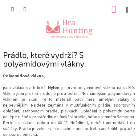
Přejít
NÁKUP
na
obsah
KOŠÍK
Prádlo, které vydrží? S
polyamidovými vlákny.
Polyamidová vlákna,
jsou vlákna syntetická.
Nylon
je první polyamidové vlákno na světě.
Vlákna jsou pružná a odolná proti odření. Neznámějším polyamidovým
vláknem je silon. Tento materiál patří mezi umělými vlákny k
nejpevnějším. Najdete zejména v multifunkčním prádle, sportovním
oblečení, stahovacím prádle, plavkách. Oblečení z polyamidu perte
nejlépe ručně v prostředku na funkční prádlo, nebo v jemném šamponu.
Perte na nízkou teplotu do 40 °C. Neždímat, nebělit ani nedávat do
sušičky. Prádlo je velmi rychle suché a není potřeba ani žehlit, protože
se skoro nemačká.