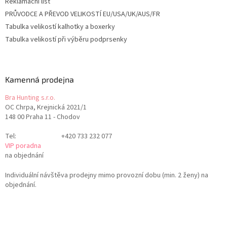
Reklamační list
PRŮVODCE A PŘEVOD VELIKOSTÍ EU/USA/UK/AUS/FR
Tabulka velikostí kalhotky a boxerky
Tabulka velikostí při výběru podprsenky
Kamenná prodejna
Bra Hunting s.r.o.
OC Chrpa, Krejnická 2021/1
148 00 Praha 11 - Chodov
Tel:
+420 733 232 077
VIP poradna
na objednání
Individuální návštěva prodejny mimo provozní dobu (min. 2 ženy) na
objednání.