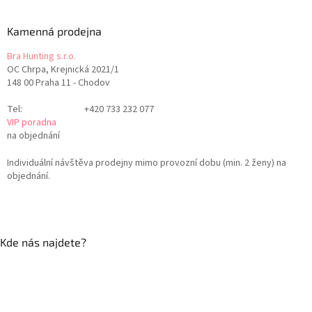
Kamenná prodejna
Bra Hunting s.r.o.
OC Chrpa, Krejnická 2021/1
148 00 Praha 11 - Chodov
Tel:
+420 733 232 077
VIP poradna
na objednání
Individuální návštěva prodejny mimo provozní dobu (min. 2 ženy) na
objednání.
Kde nás najdete?