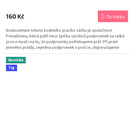
Průměrné
hodnocení
produktu
160 Kč
Do košíku
je
5,0
Dodavatelem tohoto kvalitního pracího sáčku je společnost
z
PrimaDonna, která patří mezi špičku výrobců podprsenek na velká
5
prsa a myslí i na to, že podprsenky potřebujeme prát. Při praní
hvězdiček.
jemného prádla, zejména podprsenek v pračce, doporučujeme
použít vždy sáček na praní. Při praní bez sáčku se...
Novinka
Tip