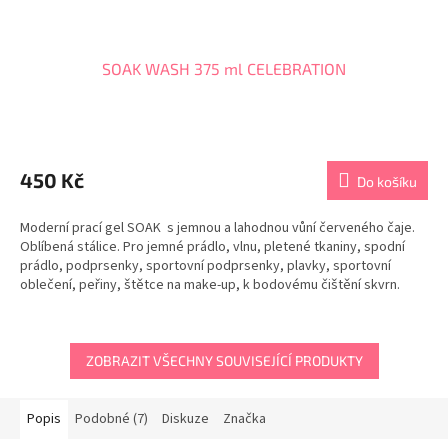
SOAK WASH 375 ml CELEBRATION
450 Kč
Do košíku
Moderní prací gel SOAK s jemnou a lahodnou vůní červeného čaje.
Oblíbená stálice. Pro jemné prádlo, vlnu, pletené tkaniny, spodní
prádlo, podprsenky, sportovní podprsenky, plavky, sportovní
oblečení, peřiny, štětce na make-up, k bodovému čištění skvrn.
Můžete jej použít k...
ZOBRAZIT VŠECHNY SOUVISEJÍCÍ PRODUKTY
Popis
Podobné (7)
Diskuze
Značka