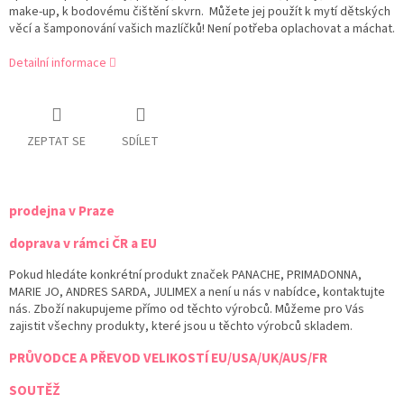
make-up,
k bodovému čištění skvrn. Můžete jej použít k mytí dětských
věcí a šamponování vašich mazlíčků! Není potřeba oplachovat a máchat.
Detailní informace
ZEPTAT SE
SDÍLET
prodejna v Praze
doprava v rámci ČR a EU
Pokud hledáte konkrétní produkt značek PANACHE, PRIMADONNA,
MARIE JO, ANDRES SARDA, JULIMEX a není u nás v nabídce, kontaktujte
nás. Zboží nakupujeme přímo od těchto výrobců. Můžeme pro Vás
zajistit všechny produkty, které jsou u těchto výrobců skladem.
PRŮVODCE A PŘEVOD VELIKOSTÍ EU/USA/UK/AUS/FR
SOUTĚŽ