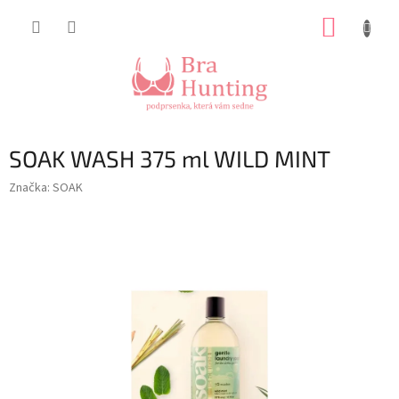
Přejít
NÁKUP
na
obsah
KOŠÍK
SOAK WASH 375 ml WILD MINT
Značka:
SOAK