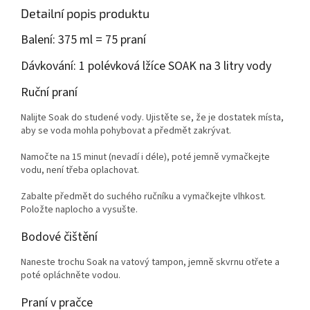
Detailní popis produktu
Balení: 375 ml = 75 praní
Dávkování: 1 polévková lžíce SOAK na 3 litry vody
Ruční praní
Nalijte Soak do studené vody. Ujistěte se, že je dostatek místa,
aby se voda mohla pohybovat a předmět zakrývat.
Namočte na 15 minut (nevadí i déle), poté jemně vymačkejte
vodu, není třeba oplachovat.
Zabalte předmět do suchého ručníku a vymačkejte vlhkost.
Položte naplocho a vysušte.
Bodové čištění
Naneste trochu Soak na vatový tampon, jemně skvrnu otřete a
poté opláchněte vodou.
Praní v pračce