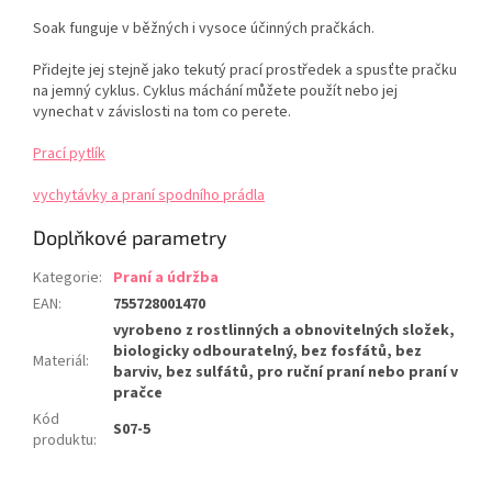
Soak funguje v běžných i vysoce účinných pračkách.
Přidejte jej stejně jako tekutý prací prostředek a spusťte pračku
na jemný cyklus. Cyklus máchání můžete použít nebo jej
vynechat v závislosti na tom co perete.
Prací pytlík
vychytávky a praní spodního prádla
Doplňkové parametry
Kategorie
:
Praní a údržba
EAN
:
755728001470
vyrobeno z rostlinných a obnovitelných složek,
biologicky odbouratelný, bez fosfátů, bez
Materiál
:
barviv, bez sulfátů, pro ruční praní nebo praní v
pračce
Kód
S07-5
produktu
: