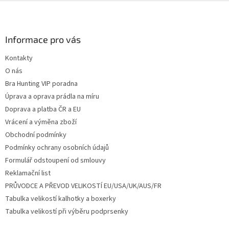
Z
á
p
a
Informace pro vás
t
Kontakty
í
O nás
Bra Hunting VIP poradna
Úprava a oprava prádla na míru
Doprava a platba ČR a EU
Vrácení a výměna zboží
Obchodní podmínky
Podmínky ochrany osobních údajů
Formulář odstoupení od smlouvy
Reklamační list
PRŮVODCE A PŘEVOD VELIKOSTÍ EU/USA/UK/AUS/FR
Tabulka velikostí kalhotky a boxerky
Tabulka velikostí při výběru podprsenky