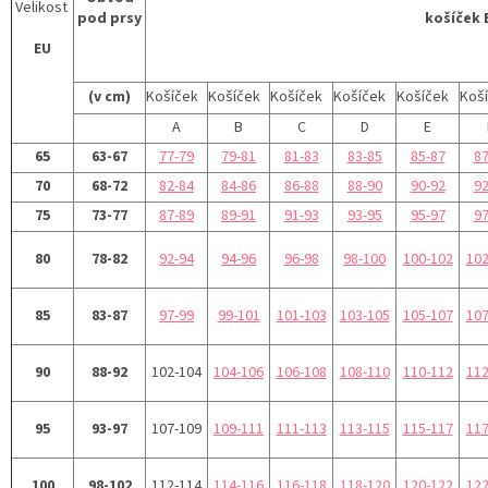
Velikost
pod prsy
košíček 
EU
(v cm)
Košíček
Košíček
Košíček
Košíček
Košíček
Koš
A
B
C
D
E
65
63-67
77-79
79-81
81-83
83-85
85-87
87
70
68-72
82-84
84-86
86-88
88-90
90-92
92
75
73-77
87-89
89-91
91-93
93-95
95-97
97
80
78-82
92-94
94-96
96-98
98-100
100-102
102
85
83-87
97-99
99-101
101-103
103-105
105-107
107
90
88-92
102-104
104-106
106-108
108-110
110-112
112
95
93-97
107-109
109-111
111-113
113-115
115-117
117
100
98-102
112-114
114-116
116-118
118-120
120-122
122