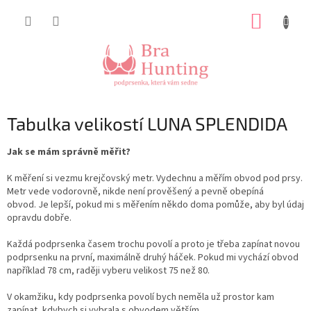
Přejít
NÁKUP
na
obsah
KOŠÍK
Tabulka velikostí LUNA SPLENDIDA
Jak se mám správně měřit?
K měření si vezmu krejčovský metr. Vydechnu a měřím obvod pod prsy.
Metr vede vodorovně, nikde není prověšený a pevně obepíná
obvod. Je lepší, pokud mi s měřením někdo doma pomůže, aby byl údaj
opravdu dobře.
Každá podprsenka časem trochu povolí a proto je třeba zapínat novou
podprsenku na první, maximálně druhý háček. Pokud mi vychází obvod
například 78 cm, raději vyberu velikost 75 než 80.
V okamžiku, kdy podprsenka povolí bych neměla už prostor kam
zapínat, kdybych si vybrala s obvodem větším.