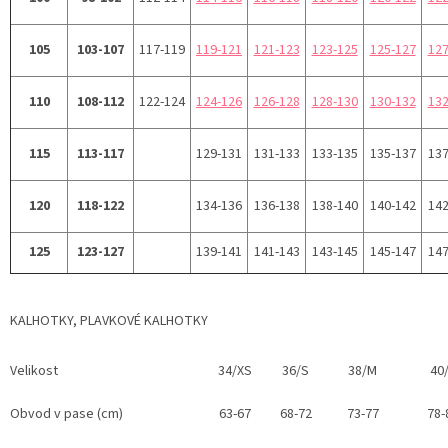
105
103-107
117-119
119-121
121-123
123-125
125-127
127
110
108-112
122-124
124-126
126-128
128-130
130-132
132
115
113-117
129-131
131-133
133-135
135-137
137
120
118-122
134-136
136-138
138-140
140-142
142
125
123-127
139-141
141-143
143-145
145-147
147
KALHOTKY, PLAVKOVÉ KALHOTKY
Velikost
34/XS
36/S
38/M
40
Obvod v pase (cm)
63-67
68-72
73-77
78-