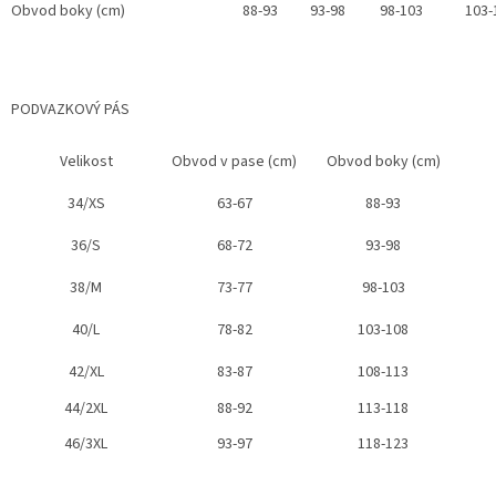
Obvod boky (cm)
88-93
93-98
98-103
103-
PODVAZKOVÝ PÁS
Velikost
Obvod v pase (cm)
Obvod boky (cm)
34/XS
63-67
88-93
36/S
68-72
93-98
38/M
73-77
98-103
40/L
78-82
103-108
42/XL
83-87
108-113
44/2XL
88-92
113-118
46/3XL
93-97
118-123