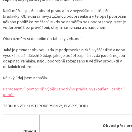
Další měření je přes obvod prsou a to v nejvyšším místě, přes
bradavky. Obléknu si nevyztuženou podprsenku a v té opět poprosím
někoho poblíž ke změření. Nikdy se neměřím bez podprsenky. Metr je
vodorovně bez prověšení, stojím narovnaná a s nádechem.
Oba rozměry si dosadím do tabulky velikostí.
Jaká je pevnost obvodu, zda je podprsenka nízká, vyšší střed a nebo
vysoká i další důležité údaje jako je počet zapínání, zda jsou či nejsou
odepínací ramínka, najdu podrobně rozepsáno u většiny produktů v
detailních informacích.
Nějaký údaj jsem nenašla?
Poradenství, pomoc při výběru spodního prádla, vyzkoušení, osobní
odběr.
TABULKA VELIKOSTÍ PODPRSENKY, PLAVKY, BODY
Obvod přes prs
Obvod