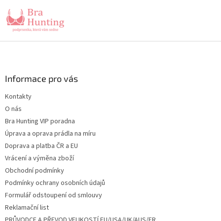
Z
á
p
a
Informace pro vás
t
Kontakty
í
O nás
Bra Hunting VIP poradna
Úprava a oprava prádla na míru
Doprava a platba ČR a EU
Vrácení a výměna zboží
Obchodní podmínky
Podmínky ochrany osobních údajů
Formulář odstoupení od smlouvy
Reklamační list
PRŮVODCE A PŘEVOD VELIKOSTÍ EU/USA/UK/AUS/FR