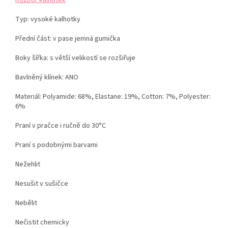
Rozbor kalhotek
Typ:
vysoké kalhotky
Přední část: v pase jemná gumička
Boky
šířka:
s větší velikostí se rozšiřuje
Bavlněný klínek:
ANO
Materiál: Polyamide: 68%, Elastane: 19%, Cotton: 7%, Polyester:
6%
Praní v pračce i ručně do 30°C
Praní s podobnými barvami
Nežehlit
Nesušit v sušičce
Nebělit
Nečistit chemicky