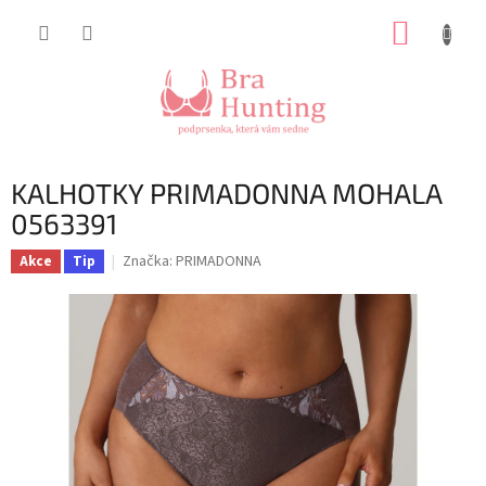
Přejít
NÁKUP
na
obsah
KOŠÍK
KALHOTKY PRIMADONNA MOHALA
0563391
Značka:
PRIMADONNA
Akce
Tip