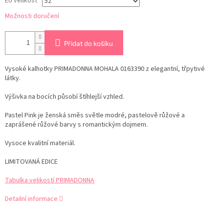
EU velikost
Možnosti doručení
Přidat do košíku
Vysoké kalhotky PRIMADONNA MOHALA 0163390 z elegantní, třpytivé
látky.
Výšivka na bocích působí štíhlejší vzhled.
Pastel Pink je ženská směs světle modré, pastelově růžové a
zaprášené růžové barvy s romantickým dojmem.
Vysoce kvalitní materiál.
LIMITOVANÁ EDICE
Tabulka velikostí PRIMADONNA
Detailní informace