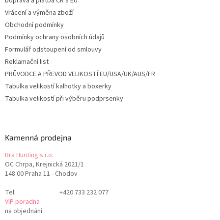
Doprava a platba ČR a EU
Vrácení a výměna zboží
Obchodní podmínky
Podmínky ochrany osobních údajů
Formulář odstoupení od smlouvy
Reklamační list
PRŮVODCE A PŘEVOD VELIKOSTÍ EU/USA/UK/AUS/FR
Tabulka velikostí kalhotky a boxerky
Tabulka velikostí při výběru podprsenky
Kamenná prodejna
Bra Hunting s.r.o.
OC Chrpa, Krejnická 2021/1
148 00 Praha 11 - Chodov
Tel:
+420 733 232 077
VIP poradna
na objednání