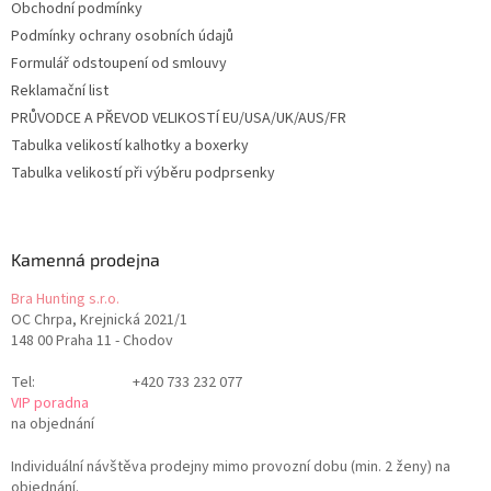
Obchodní podmínky
i
Podmínky ochrany osobních údajů
s
u
Formulář odstoupení od smlouvy
Reklamační list
PRŮVODCE A PŘEVOD VELIKOSTÍ EU/USA/UK/AUS/FR
Tabulka velikostí kalhotky a boxerky
Tabulka velikostí při výběru podprsenky
Kamenná prodejna
Bra Hunting s.r.o.
OC Chrpa, Krejnická 2021/1
148 00 Praha 11 - Chodov
Tel:
+420 733 232 077
VIP poradna
na objednání
Individuální návštěva prodejny mimo provozní dobu (min. 2 ženy) na
objednání.