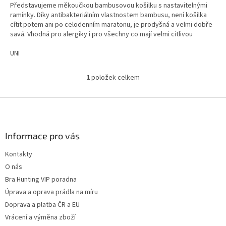
Představujeme měkoučkou bambusovou košilku s nastavitelnými
z
ramínky. Díky antibakteriálním vlastnostem bambusu, není košilka
5
cítit potem ani po celodenním maratonu, je prodyšná a velmi dobře
hvězdiček.
savá. Vhodná pro alergiky i pro všechny co mají velmi citlivou
pokožku. Využijete na sport, spinkání,...
UNI
1
položek celkem
O
v
l
Z
á
á
d
p
a
a
Informace pro vás
c
t
í
Kontakty
í
p
O nás
r
v
Bra Hunting VIP poradna
k
Úprava a oprava prádla na míru
y
Doprava a platba ČR a EU
v
ý
Vrácení a výměna zboží
p