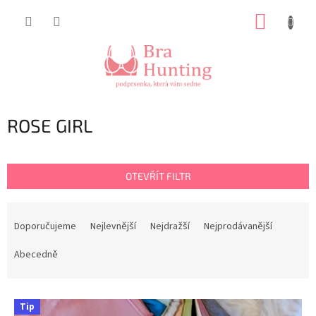
Přejít
NÁKUP
na
obsah
KOŠÍK
ROSE GIRL
OTEVŘÍT FILTR
Ř
a
Doporučujeme
Nejlevnější
Nejdražší
Nejprodávanější
z
e
Abecedně
n
í
V
p
Tip
ý